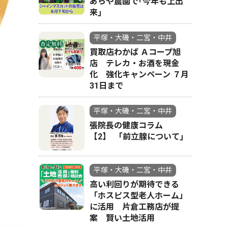
あらや農園で｢今年も上出
来｣
平塚・大磯・二宮・中井
買取店わかば Ａコープ旭
店 テレカ・お酒を現金
化 強化キャンペーン ７月
31日まで
平塚・大磯・二宮・中井
張院長の健康コラム
【2】 ｢前立腺について｣
平塚・大磯・二宮・中井
高い利回りが期待できる
「ホスピス型老人ホーム」
に活用 片倉工務店が提
案 賢い土地活用