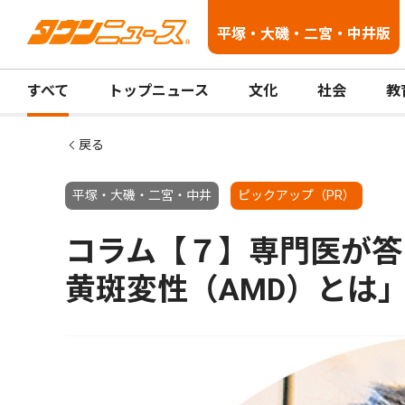
平塚・大磯・二宮・中井版
すべて
トップニュース
文化
社会
教
戻る
平塚・大磯・二宮・中井
ピックアップ（PR）
コラム【７】専門医が答
黄斑変性（AMD）とは