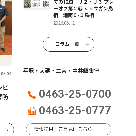
ての12位 Ｊ２・Ｊ３ プレ
ーオフ第２戦 ｖｓサガン鳥
栖 湘南０-１鳥栖
2026.06.12
コラム一覧
平塚・大磯・二宮・中井編集室
.08.04
ンビ
0463-25-0700
害防
0463-25-0777
情報提供・ご意見はこちら