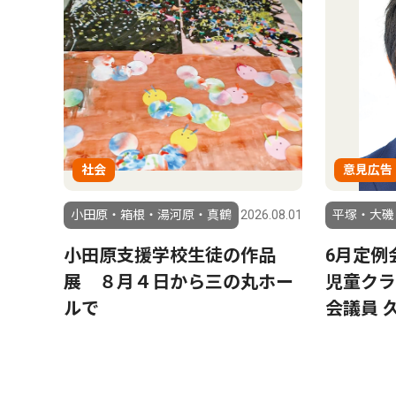
社会
意見広告
小田原・箱根・湯河原・真鶴
2026.08.01
平塚・大磯
小田原支援学校生徒の作品
6月定例
展 ８月４日から三の丸ホー
児童クラ
ルで
会議員 