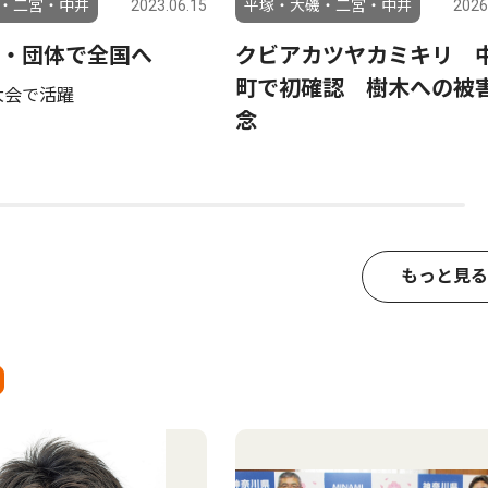
・二宮・中井
2023.06.15
平塚・大磯・二宮・中井
2026
・団体で全国へ
クビアカツヤカミキリ 
町で初確認 樹木への被
大会で活躍
念
もっと見る