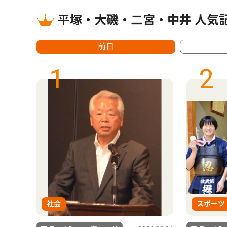
平塚・大磯・二宮・中井 人気
前日
1
2
社会
スポーツ