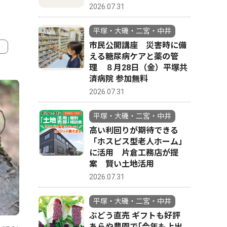
2026.07.31
平塚・大磯・二宮・中井
市民公開講座 災害時に備
える糖尿病ケアと薬の管
理 ８月28日（金）平塚共
4
5
済病院 参加無料
2026.07.31
平塚・大磯・二宮・中井
高い利回りが期待できる
「ホスピス型老人ホーム」
に活用 片倉工務店が提
案 賢い土地活用
2026.07.31
平塚・大磯・二宮・中井
スポーツ
トップニュース
政治
ぶどう直売 ギフトも好評
あらや農園で｢今年も上出