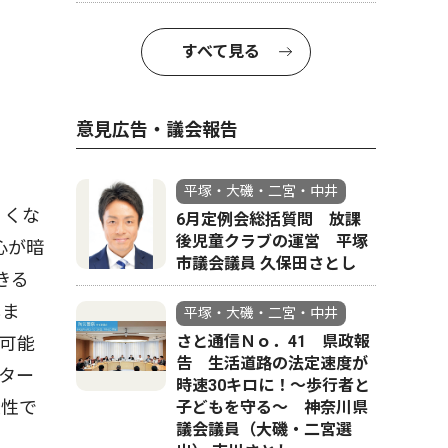
すべて見る
意見広告・議会報告
平塚・大磯・二宮・中井
くくな
6月定例会総括質問 放課
後児童クラブの運営 平塚
心が暗
市議会議員 久保田さとし
きる
しま
平塚・大磯・二宮・中井
さと通信Ｎｏ．41 県政報
可能
告 生活道路の法定速度が
ター
時速30キロに！〜歩行者と
変性で
子どもを守る〜 神奈川県
議会議員（大磯・二宮選