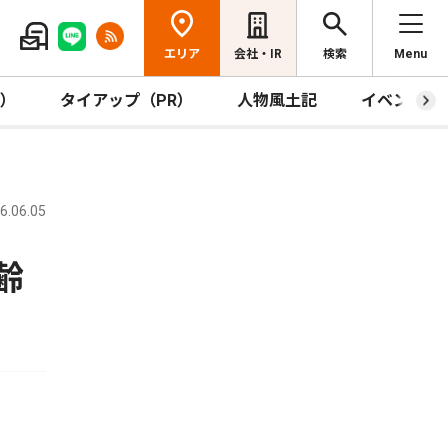
エリア
会社・IR
検索
Menu
R）
タイアップ（PR）
人物風土記
イベント
.06.05
齢