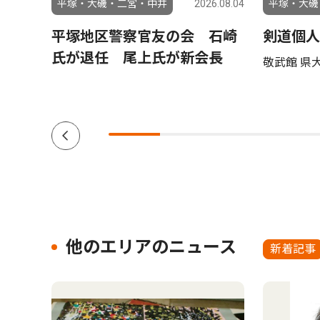
6.08.05
平塚・大磯・二宮・中井
2026.08.04
平塚・大磯
ーケ
平塚地区警察官友の会 石崎
剣道個人
で８月
氏が退任 尾上氏が新会長
敬武館 県
他のエリアのニュース
新着記事