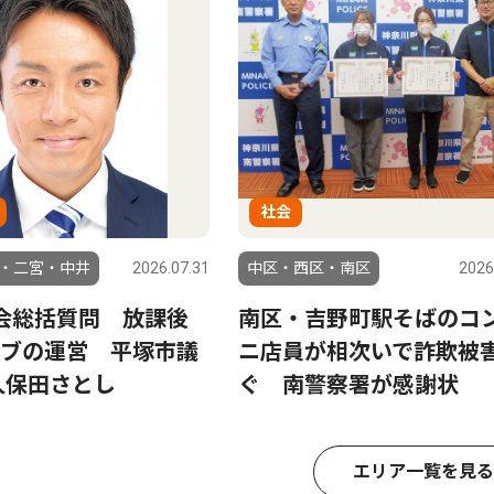
社会
・二宮・中井
2026.07.31
中区・西区・南区
2026
会総括質問 放課後
南区・吉野町駅そばのコ
ブの運営 平塚市議
ニ店員が相次いで詐欺被
久保田さとし
ぐ 南警察署が感謝状
エリア一覧を見る