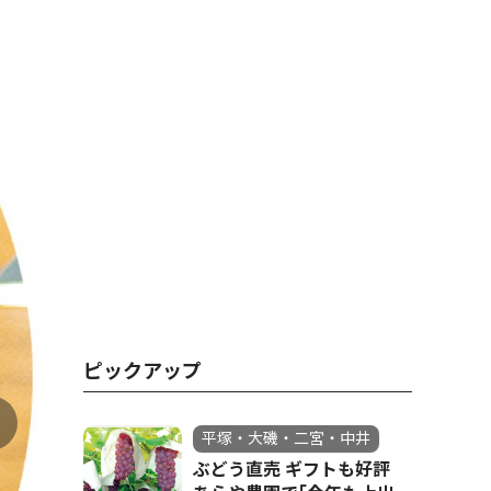
ピックアップ
平塚・大磯・二宮・中井
ぶどう直売 ギフトも好評