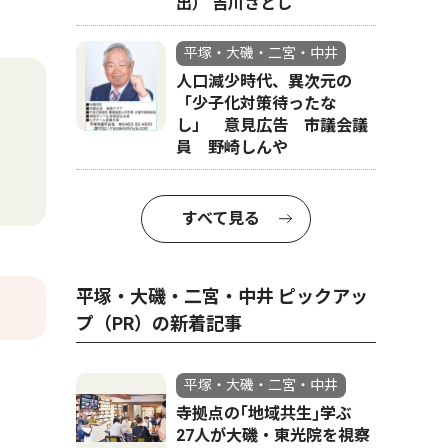
出） 吉川さとし
平塚・大磯・二宮・中井
人口減少時代、異次元の
「少子化対策待ったな
し」 意見広告 市議会議
員 野崎しんや
すべて見る
平塚・大磯・二宮・中井 ピックアッ
プ（PR）の新着記事
平塚・大磯・二宮・中井
寺拠点の｢地域共生｣学ぶ
27人が大磯・東光院を視察