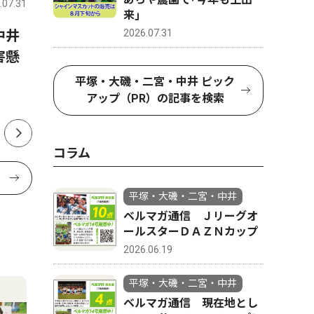
.07.31
平塚・大磯・二宮・中井
2026.07.31
平塚・大磯
来｣
2026.07.31
中井
金目中・花待さん土沢中・荻
中郡（大
害懸
野さん 全国・関東で活躍誓
挙 現職
う 1500ｍと100ｍに出場
投開票は
平塚・大磯・二宮・中井 ピック
アップ（PR）の記事を検索
コラム
平塚・大磯・二宮・中井
ベルマガ通信 Ｊリーグオ
ールスターＤＡＺＮカップ
2026.06.19
平塚・大磯・二宮・中井
ベルマガ通信 現在地とし