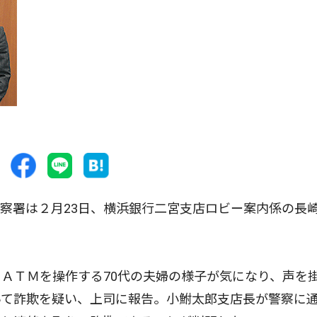
察署は２月23日、横浜銀行二宮支店ロビー案内係の長
ＡＴＭを操作する70代の夫婦の様子が気になり、声を
いて詐欺を疑い、上司に報告。小鮒太郎支店長が警察に