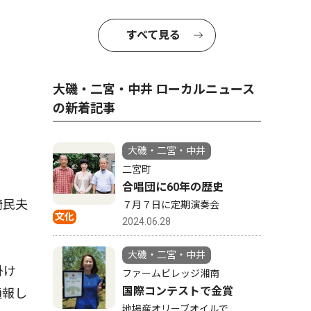
すべて見る
大磯・二宮・中井 ローカルニュース
の新着記事
大磯・二宮・中井
二宮町
合唱団に60年の歴史
崎民夫
７月７日に定期演奏会
文化
2024.06.28
大磯・二宮・中井
掛け
ファームビレッジ湘南
国際コンテストで金賞
通報し
地場産オリーブオイルで