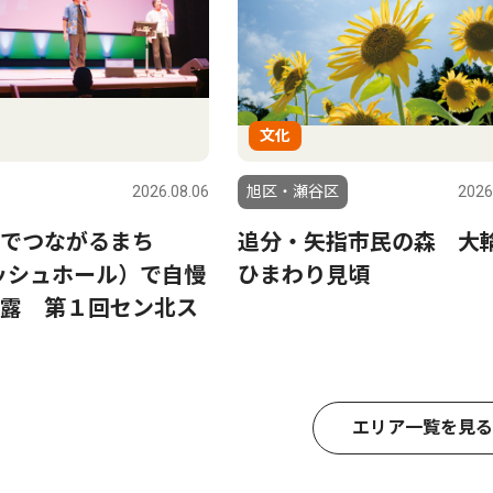
文化
2026.08.06
旭区・瀬谷区
2026
ケでつながるまち
追分・矢指市民の森 大
ッシュホール）で自慢
ひまわり見頃
露 第１回セン北ス
エリア一覧を見る