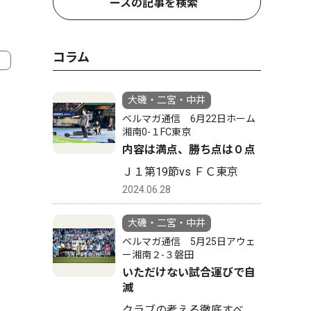
ースの記事を検索
コラム
大磯・二宮・中井
ベルマガ通信 6月22日ホーム
湘南0-１FC東京
内容は満点、勝ち点は０点
Ｊ１第19節vs ＦＣ東京
2024.06.28
大磯・二宮・中井
ベルマガ通信 5月25日アウェ
ー湘南２-３磐田
いただけない試合運びで自
滅
クラブの考える徹底すべ