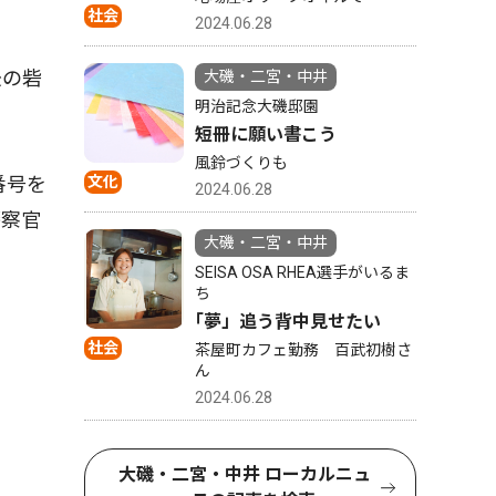
社会
2024.06.28
後の砦
大磯・二宮・中井
明治記念大磯邸園
短冊に願い書こう
風鈴づくりも
番号を
文化
2024.06.28
警察官
大磯・二宮・中井
SEISA OSA RHEA選手がいるま
ち
｢夢」追う背中見せたい
社会
茶屋町カフェ勤務 百武初樹さ
ん
2024.06.28
大磯・二宮・中井 ローカルニュ