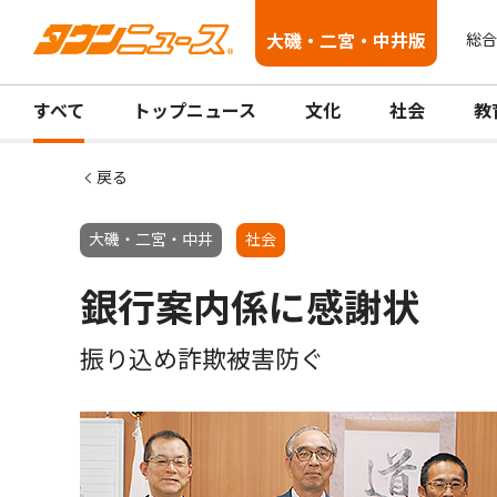
大磯・二宮・中井版
総合
すべて
トップニュース
文化
社会
教
戻る
大磯・二宮・中井
社会
銀行案内係に感謝状
振り込め詐欺被害防ぐ