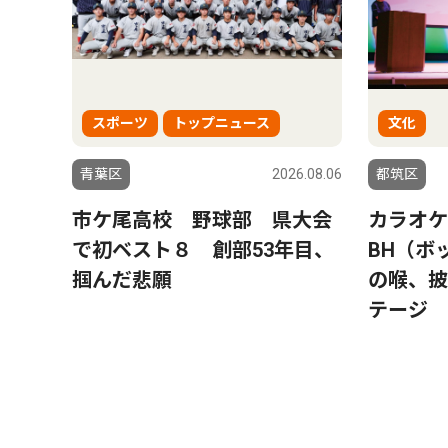
スポーツ
トップニュース
文化
青葉区
2026.08.06
都筑区
市ケ尾高校 野球部 県大会
カラオ
で初ベスト８ 創部53年目、
BH（ボ
掴んだ悲願
の喉、披
テージ