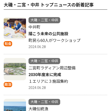
大磯・二宮・中井 トップニュースの新着記事
大磯・二宮・中井
中井町
描こう未来の公共施設
町民ら60人がワークショップ
社会
2024.06.28
大磯・二宮・中井
二宮町ラディアン周辺整備
2030年度末に完成
１エリアに３施設集約
政治
2024.06.28
大磯・二宮・中井
大磯伝統漁