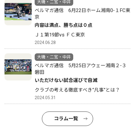
大磯・二宮・中井
ベルマガ通信 6月22日ホーム湘南0-１FC東
京
内容は満点、勝ち点は０点
Ｊ１第19節vs ＦＣ東京
2024.06.28
大磯・二宮・中井
ベルマガ通信 5月25日アウェー湘南２-３
磐田
いただけない試合運びで自滅
クラブの考える徹底すべき”凡事”とは？
2024.05.31
コラム一覧