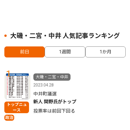
大磯・二宮・中井 人気記事ランキング
前日
1週間
1か月
1
大磯・二宮・中井
2023.04.28
中井町議選
新人 関野氏がトップ
トップニュ
ース
投票率は前回下回る
政治