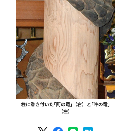
柱に巻き付いた｢阿の竜｣（右）と｢吽の竜｣
（左）