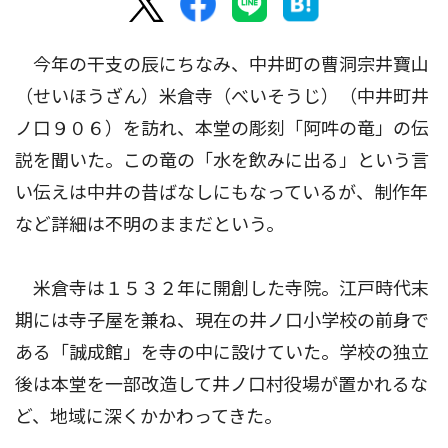
今年の干支の辰にちなみ、中井町の曹洞宗井寶山
（せいほうざん）米倉寺（べいそうじ）（中井町井
ノ口９０６）を訪れ、本堂の彫刻「阿吽の竜」の伝
説を聞いた。この竜の「水を飲みに出る」という言
い伝えは中井の昔ばなしにもなっているが、制作年
など詳細は不明のままだという。
米倉寺は１５３２年に開創した寺院。江戸時代末
期には寺子屋を兼ね、現在の井ノ口小学校の前身で
ある「誠成館」を寺の中に設けていた。学校の独立
後は本堂を一部改造して井ノ口村役場が置かれるな
ど、地域に深くかかわってきた。