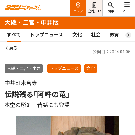
エリア
会社・IR
検索
Menu
大磯・二宮・中井版
すべて
トップニュース
文化
社会
教育
ス
戻る
公開日：2024.01.05
大磯・二宮・中井
トップニュース
文化
中井町米倉寺
伝説残る｢阿吽の竜｣
本堂の彫刻 昔話にも登場