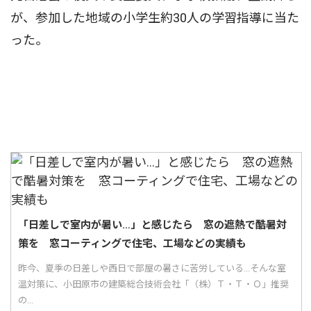
が、参加した地域の小学生約30人の学習指導に当た
った。
「日差しで室内が暑い…」と感じたら 窓の遮熱で酷暑対
策を 窓コーティングで住宅、工場などの実績も
昨今、夏季の日差しや西日で部屋の暑さに苦労している...そんな室
温対策に、小田原市の建築総合技術会社「（株）Ｔ・Ｔ・Ｏ」推奨
の...