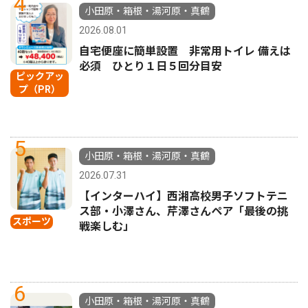
4
小田原・箱根・湯河原・真鶴
2026.08.01
自宅便座に簡単設置 非常用トイレ 備えは
必須 ひとり１日５回分目安
ピックアッ
プ（PR）
5
小田原・箱根・湯河原・真鶴
2026.07.31
【インターハイ】西湘高校男子ソフトテニ
ス部・小澤さん、芹澤さんペア「最後の挑
スポーツ
戦楽しむ」
6
小田原・箱根・湯河原・真鶴