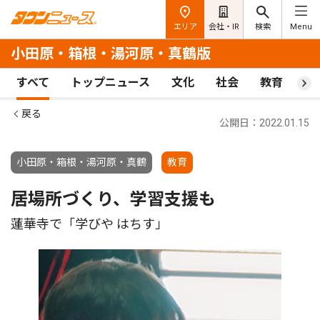
エリア
会社・IR
検索
Menu
小田原・箱根・湯河原・真鶴版
すべて
トップニュース
文化
社会
教育
ス
戻る
公開日：2022.01.15
小田原・箱根・湯河原・真鶴
教育
居場所づくり、学習支援も
蓮華寺で「学びや はちす」