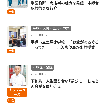
栄区役所 商店街の魅力を発信 本郷台
駅前祭りを紹介
社会
平塚・大磯・二宮・中井
2026.08.07
平塚市立土屋小学校 「お金がぐるぐる
回ってた」 吉沢郵便局が出前授業
社会
戸塚区・泉区
2026.08.06
下和泉 人生語り合い｢学びに｣ じんじ
ん会が５周年迎え
トップニュ
ース
社会