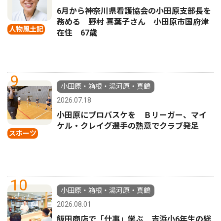
6月から神奈川県看護協会の小田原支部長を
務める 野村 喜葉子さん 小田原市国府津
人物風土記
在住 67歳
9
小田原・箱根・湯河原・真鶴
2026.07.18
小田原にプロバスケを Ｂリーガー、マイ
ケル・クレイグ選手の熱意でクラブ発足
スポーツ
10
小田原・箱根・湯河原・真鶴
2026.08.01
飯田商店で「仕事」学ぶ 吉浜小6年生の総