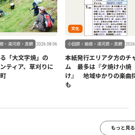
文化
根・湯河原・真鶴
2026.08.06
小田原・箱根・湯河原・真鶴
2026
る「大文字焼」の
本紙発行エリア夕方のチ
ンティア、草刈りに
ム 最多は『夕焼け小焼
町
け』 地域ゆかりの楽曲
も
もっと見る