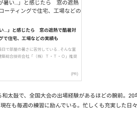
い…」と感じたら 窓の遮熱で酷暑対
グで住宅、工場などの実績も
日で部屋の暑さに苦労している...そんな室
建築総合技術会社「（株）Ｔ・Ｔ・Ｏ」推奨
(PR)
和太鼓で、全国大会の出場経験があるほどの腕前。20
、現在も毎週の練習に励んでいる。忙しくも充実した日