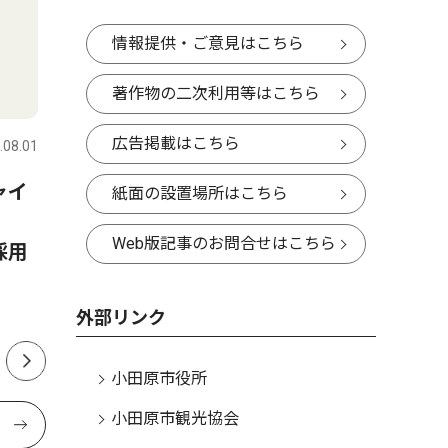
情報提供・ご意見はこちら
著作物の二次利用等はこちら
トップニュース
教育
ピックアッ
広告掲載はこちら
.08.01
小田原・箱根・湯河原・真鶴
2026.06.13
小田原・箱
ャイ
小田原市 全小中学校を一貫
自宅便座
紙面の設置場所はこちら
校へ 2031年度から順次再編
トイレ 
Web版記事のお問合せはこちら
採用
日５回分
外部リンク
小田原市役所
小田原市観光協会