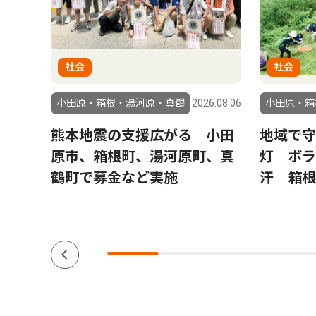
社会
社会
6.07.11
小田原・箱根・湯河原・真鶴
2026.08.06
小田原・箱
再
熊本地震の支援広がる 小田
地域で守
験科
原市、箱根町、湯河原町、真
灯 ボラ
、小
鶴町で募金など実施
汗 箱根
０人