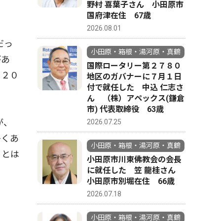
野村 喜葉子さん 小田原市
国府津在住 67歳
2026.08.01
だっ
小田原・箱根・湯河原・真鶴
があ
国際ロータリー第２７８０
、２０
地区のガバナーに７月１日
付で就任した 中込 仁志さ
ん （株）アペックス(鎌倉
市) 代表取締役 63歳
が、
2026.07.25
多くあ
小田原・箱根・湯河原・真鶴
ことは
小田原市川東佛教会の会長
に就任した 笠 龍桂さん
小田原市別堀在住 66歳
2026.07.18
小田原・箱根・湯河原・真鶴