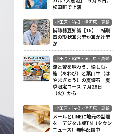
カル ｢人魚姫｣ ９月５日、
松田町で上演
小田原・箱根・湯河原・真鶴
補聴器豆知識【15】 補聴
器の形状耳穴型か耳かけ型
か
小田原・箱根・湯河原・真鶴
涼と贅を味わう、愉しむ-
鮑（あわび）と葉山牛（は
やまぎゅう）の夏懐石 夏
季限定コース ７月28日
（火）から
小田原・箱根・湯河原・真鶴
メールとLINEに地元の話題
を デジタル版TN（タウン
ニュース）無料配信中