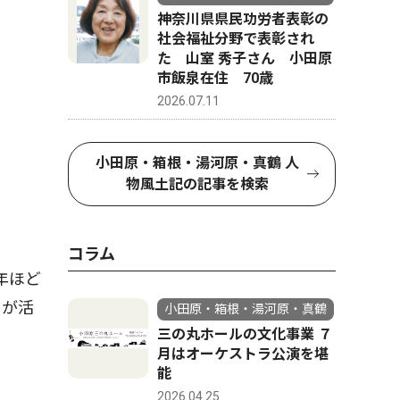
神奈川県県民功労者表彰の
社会福祉分野で表彰され
た 山室 秀子さん 小田原
市飯泉在住 70歳
2026.07.11
小田原・箱根・湯河原・真鶴 人
物風土記の記事を検索
コラム
年ほど
々が活
小田原・箱根・湯河原・真鶴
三の丸ホールの文化事業 ７
月はオーケストラ公演を堪
能
2026.04.25