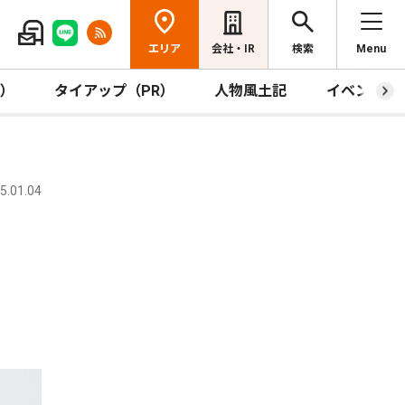
エリア
会社・IR
検索
Menu
R）
タイアップ（PR）
人物風土記
イベント
.01.04