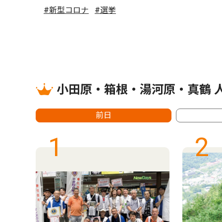
#新型コロナ
#選挙
小田原・箱根・湯河原・真鶴 
前日
1
2