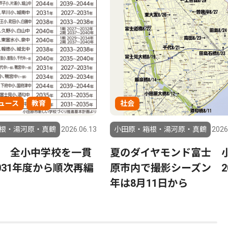
ュース
教育
社会
根・湯河原・真鶴
2026.06.13
小田原・箱根・湯河原・真鶴
2026
 全小中学校を一貫
夏のダイヤモンド富士 
031年度から順次再編
原市内で撮影シーズン 20
年は8月11日から