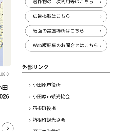
著作物の二次利用等はこちら
広告掲載はこちら
紙面の設置場所はこちら
Web版記事のお問合せはこちら
ピックアップ（PR）
スポーツ
外部リンク
.08.01
小田原・箱根・湯河原・真鶴
2026.08.01
小田原・箱
小田原市役所
小田
自宅便座に簡単設置 非常用
【インタ
26
トイレ 備えは必須 ひとり１
子ソフト
小田原市観光協会
日５回分目安
ん、芹澤
箱根町役場
戦楽しむ
箱根町観光協会