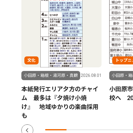
文化
トップニ
6.08.01
小田原・箱根・湯河原・真鶴
2026.08.01
小田原・箱
 吉
本紙発行エリア夕方のチャイ
小田原市
 湯
ム 最多は『夕焼け小焼
校へ 2
け』 地域ゆかりの楽曲採用
も