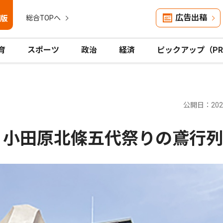
広告出稿
版
総合TOPへ
育
スポーツ
政治
経済
ピックアップ（P
公開日：2026
 小田原北條五代祭りの鳶行列