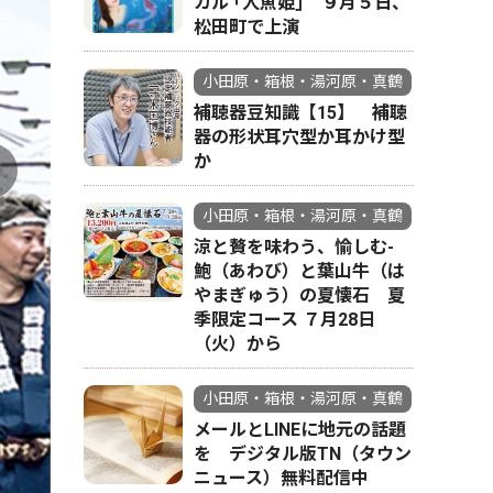
カル ｢人魚姫｣ ９月５日、
松田町で上演
小田原・箱根・湯河原・真鶴
補聴器豆知識【15】 補聴
器の形状耳穴型か耳かけ型
か
小田原・箱根・湯河原・真鶴
涼と贅を味わう、愉しむ-
鮑（あわび）と葉山牛（は
やまぎゅう）の夏懐石 夏
季限定コース ７月28日
（火）から
小田原・箱根・湯河原・真鶴
メールとLINEに地元の話題
を デジタル版TN（タウン
ニュース）無料配信中