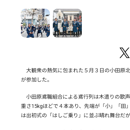
大観衆の熱気に包まれた５月３日の小田原北
が参加した。
小田原鳶職組合による鳶行列は木遣りの歌声
重さ15kgほどで４本あり、先端が「小」「田
は出初式の「はしご乗り」に並ぶ晴れ舞台だ