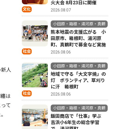
火大会 8月23日に開催
文化
2026.08.07
小田原・箱根・湯河原・真鶴
熊本地震の支援広がる 小
田原市、箱根町、湯河原
町、真鶴町で募金など実施
社会
2026.08.06
小田原・箱根・湯河原・真鶴
の新人
地域で守る「大文字焼」の
灯 ボランティア、草刈り
に汗 箱根町
社会
2026.08.06
。纏は
とって
小田原・箱根・湯河原・真鶴
た。
飯田商店で「仕事」学ぶ
吉浜小6年生の総合学習
で 湯河原町