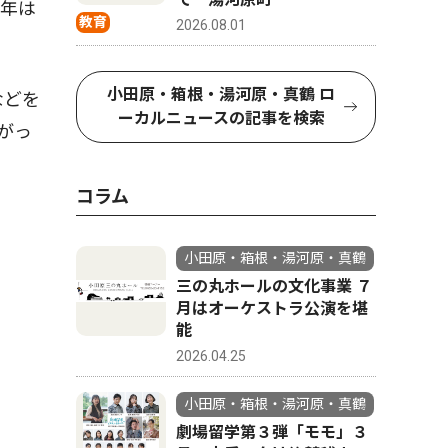
年は
教育
2026.08.01
小田原・箱根・湯河原・真鶴 ロ
などを
ーカルニュースの記事を検索
がっ
コラム
小田原・箱根・湯河原・真鶴
三の丸ホールの文化事業 ７
月はオーケストラ公演を堪
能
2026.04.25
小田原・箱根・湯河原・真鶴
劇場留学第３弾「モモ」３