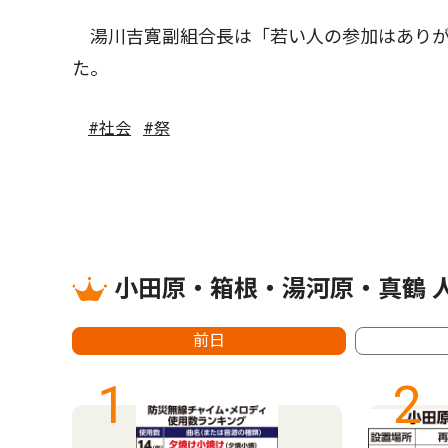
湯川吉寛副組合長は「若い人の参加はありが
た。
#社会
#祭
小田原・箱根・湯河原・真鶴 
前日
1
2