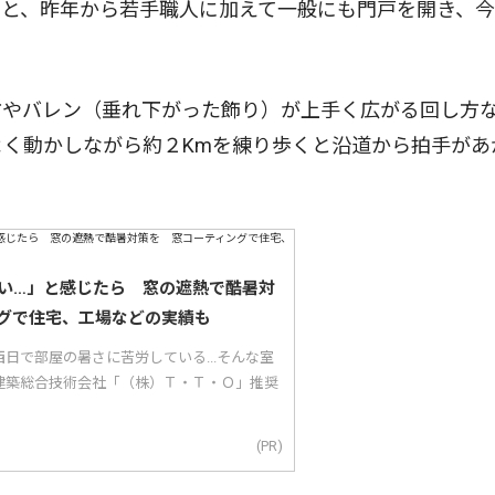
と、昨年から若手職人に加えて一般にも門戸を開き、今
やバレン（垂れ下がった飾り）が上手く広がる回し方
よく動かしながら約２Kmを練り歩くと沿道から拍手があ
い…」と感じたら 窓の遮熱で酷暑対
グで住宅、工場などの実績も
日で部屋の暑さに苦労している...そんな室
建築総合技術会社「（株）Ｔ・Ｔ・Ｏ」推奨
(PR)