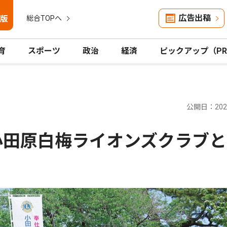
広告出稿
版
総合TOPへ
育
スポーツ
政治
経済
ピックアップ（P
公開日：2026
小田原白梅ライオンズクラブ