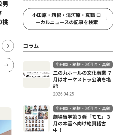
校男
夏のダイヤモンド富士 小田
大漁と安
さ
原市内で撮影シーズン 2026
鶴町で貴
小田原・箱根・湯河原・真鶴 ロ
の挑
年は8月11日から
ーカルニュースの記事を検索
コラム
小田原・箱根・湯河原・真鶴
三の丸ホールの文化事業 ７
月はオーケストラ公演を堪
能
2026.04.25
小田原・箱根・湯河原・真鶴
劇場留学第３弾「モモ」３
月の本番へ向け絶賛稽古
中！