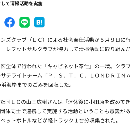
力して清掃活動を実施
ンズクラブ（ＬＣ）による社会奉仕活動が５月９日に
マーレフットサルクラブが協力して清掃活動に取り組ん
区全体で行われた「キャビネット奉仕」の一環。クラ
のサテライトチーム「Ｐ．Ｓ．Ｔ．Ｃ．ＬＯＮＤＲＩＮ
の浜海岸までのごみを回収した。
た同ＬＣの山田広樹さんは「連休後に小田原を改めて
の団体同士で連携して実施する活動ということも意義が
やペットボトルなどが軽トラック１台分収集された。