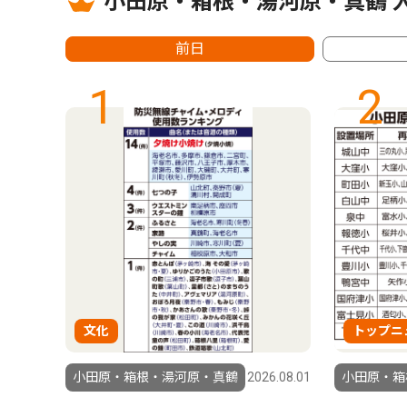
小田原・箱根・湯河原・真鶴 
前日
1
2
文化
トップニ
6.07.30
小田原・箱根・湯河原・真鶴
2026.08.01
小田原・箱