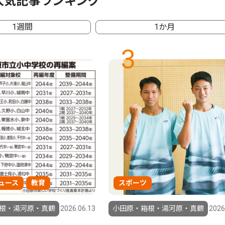
人気記事ランキング
1週間
1か月
3
ュース
教育
スポーツ
根・湯河原・真鶴
2026.06.13
小田原・箱根・湯河原・真鶴
2026