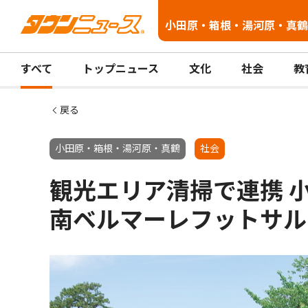
小田原・箱根・湯河原・真鶴
すべて
トップニュース
文化
社会
教
戻る
小田原・箱根・湯河原・真鶴
社会
観光エリア清掃で連携 
南ベルマーレフットサル