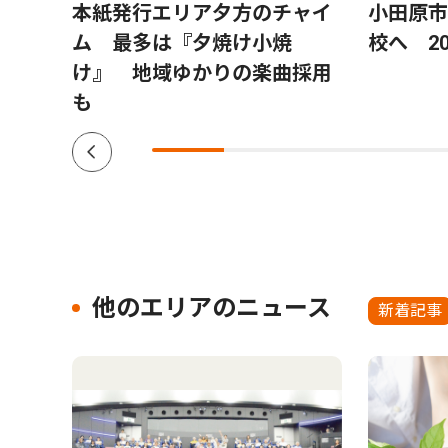
北高
本紙発行エリア夕方のチャイ
小田原市
ー投
ム 最多は『夕焼け小焼
校へ 2
目指
け』 地域ゆかりの楽曲採用
も
他のエリアのニュース
新着記事