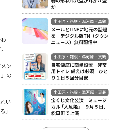
器の形状耳穴型か耳かけ型
か
小田原・箱根・湯河原・真鶴
メールとLINEに地元の話題
を デジタル版TN（タウン
行わ
ニュース）無料配信中
だ。
小田原・箱根・湯河原・真鶴
自宅便座に簡単設置 非常
ブメン
用トイレ 備えは必須 ひと
Ａ」の
り１日５回分目安
小田原・箱根・湯河原・真鶴
宝くじ文化公演 ミュージ
きれい
カル ｢人魚姫｣ ９月５日、
ある」
松田町で上演