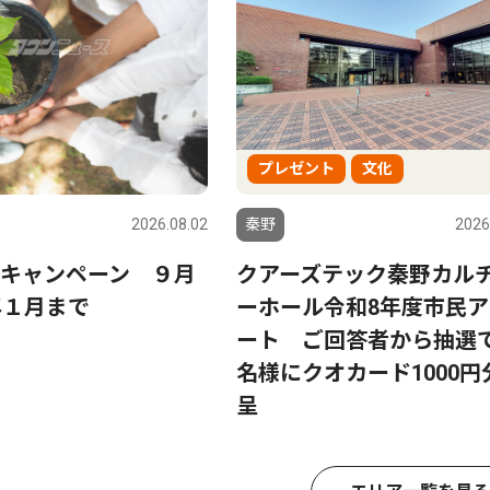
プレゼント
文化
2026.08.02
秦野
2026
キャンペーン ９月
クアーズテック秦野カル
年１月まで
ーホール令和8年度市民ア
ート ご回答者から抽選で
名様にクオカード1000円
呈