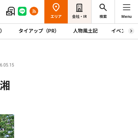
エリア
会社・IR
検索
Menu
R）
タイアップ（PR）
人物風土記
イベント
.05.15
と湘