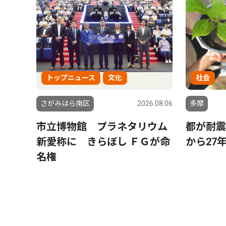
トップニュース
文化
社会
さがみはら南区
2026.08.06
多摩
市立博物館 プラネタリウム
都が耐震
新愛称に きらぼし ＦＧが命
から27
名権