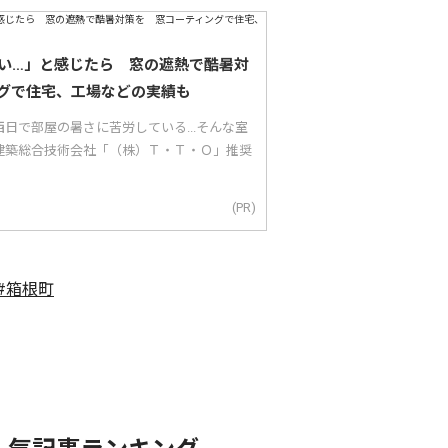
い…」と感じたら 窓の遮熱で酷暑対
グで住宅、工場などの実績も
日で部屋の暑さに苦労している...そんな室
建築総合技術会社「（株）Ｔ・Ｔ・Ｏ」推奨
(PR)
#箱根町