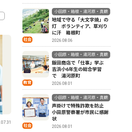
小田原・箱根・湯河原・真鶴
地域で守る「大文字焼」の
灯 ボランティア、草刈り
4
5
に汗 箱根町
社会
2026.08.06
小田原・箱根・湯河原・真鶴
飯田商店で「仕事」学ぶ
吉浜小6年生の総合学習
で 湯河原町
教育
2026.08.01
小田原・箱根・湯河原・真鶴
声掛けで特殊詐欺を防止
社会
社会
小田原警察署が市民に感謝
状
.07.31
小田原・箱根・湯河原・真鶴
2026.08.01
小田原・箱
社会
2026.08.01