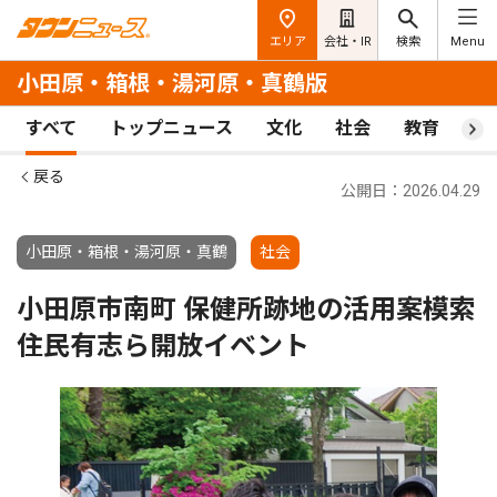
エリア
会社・IR
検索
Menu
小田原・箱根・湯河原・真鶴版
すべて
トップニュース
文化
社会
教育
ス
戻る
公開日：2026.04.29
小田原・箱根・湯河原・真鶴
社会
小田原市南町 保健所跡地の活用案模索
住民有志ら開放イベント