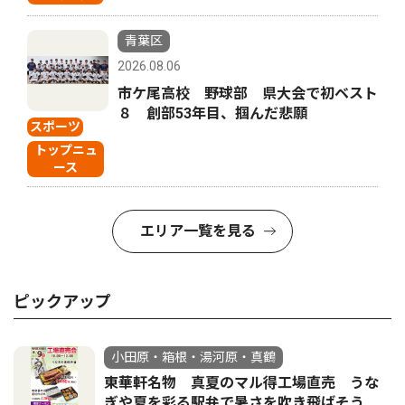
青葉区
2026.08.06
市ケ尾高校 野球部 県大会で初ベスト
８ 創部53年目、掴んだ悲願
スポーツ
トップニュ
ース
エリア一覧を見る
ピックアップ
小田原・箱根・湯河原・真鶴
東華軒名物 真夏のマル得工場直売 うな
ぎや夏を彩る駅弁で暑さを吹き飛ばそう