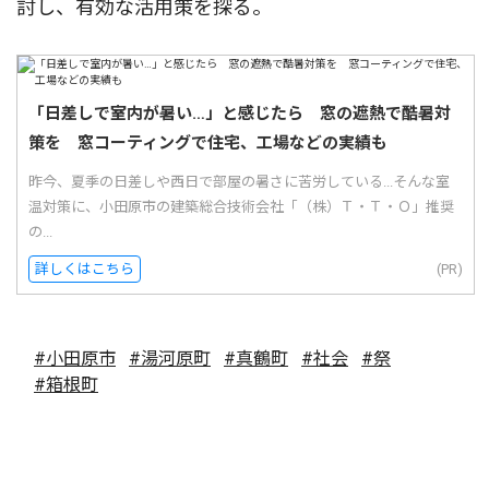
討し、有効な活用策を探る。
「日差しで室内が暑い…」と感じたら 窓の遮熱で酷暑対
策を 窓コーティングで住宅、工場などの実績も
昨今、夏季の日差しや西日で部屋の暑さに苦労している...そんな室
温対策に、小田原市の建築総合技術会社「（株）Ｔ・Ｔ・Ｏ」推奨
の...
詳しくはこちら
(PR)
#小田原市
#湯河原町
#真鶴町
#社会
#祭
#箱根町