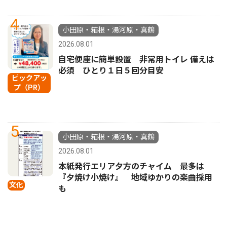
4
小田原・箱根・湯河原・真鶴
2026.08.01
自宅便座に簡単設置 非常用トイレ 備えは
必須 ひとり１日５回分目安
ピックアッ
プ（PR）
5
小田原・箱根・湯河原・真鶴
2026.08.01
本紙発行エリア夕方のチャイム 最多は
『夕焼け小焼け』 地域ゆかりの楽曲採用
文化
も