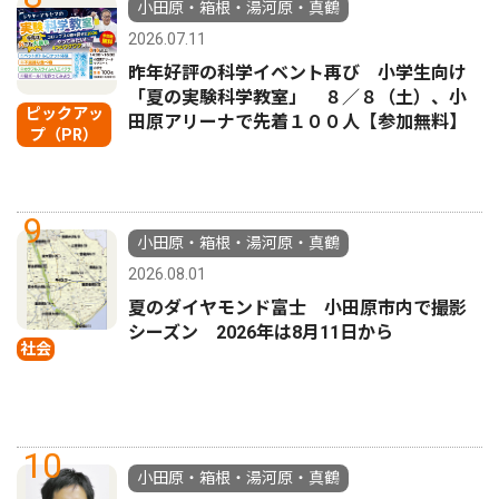
小田原・箱根・湯河原・真鶴
2026.07.11
昨年好評の科学イベント再び 小学生向け
「夏の実験科学教室」 ８／８（土）、小
ピックアッ
田原アリーナで先着１００人【参加無料】
プ（PR）
9
小田原・箱根・湯河原・真鶴
2026.08.01
夏のダイヤモンド富士 小田原市内で撮影
シーズン 2026年は8月11日から
社会
10
小田原・箱根・湯河原・真鶴