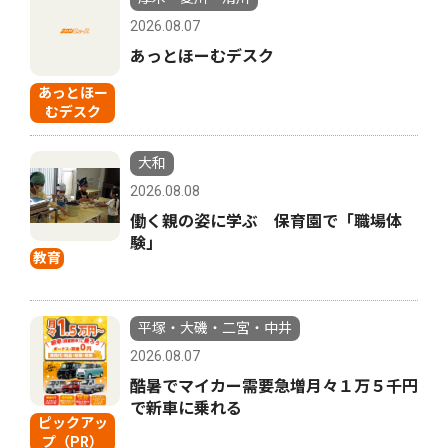
2026.08.07
あっとほーむデスク
あっとほー
むデスク
大和
2026.08.08
働く親の姿に学ぶ 保育園で「職場体
験」
教育
平塚・大磯・二宮・中井
2026.08.07
酷暑でマイカー需要急増月々１万５千円
で新車に乗れる
ピックアッ
プ（PR）