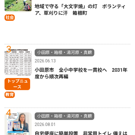
地域で守る「大文字焼」の灯 ボランティ
ア、草刈りに汗 箱根町
社会
3
小田原・箱根・湯河原・真鶴
2026.06.13
小田原市 全小中学校を一貫校へ 2031年
度から順次再編
トップニュ
ース
教育
4
小田原・箱根・湯河原・真鶴
2026.08.01
自宅便座に簡単設置 非常用トイレ 備えは