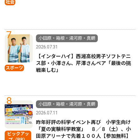
社会
7
小田原・箱根・湯河原・真鶴
2026.07.31
【インターハイ】西湘高校男子ソフトテニ
ス部・小澤さん、芹澤さんペア「最後の挑
スポーツ
戦楽しむ」
8
小田原・箱根・湯河原・真鶴
2026.07.11
昨年好評の科学イベント再び 小学生向け
「夏の実験科学教室」 ８／８（土）、小
ピックアッ
田原アリーナで先着１００人【参加無料】
プ（PR）