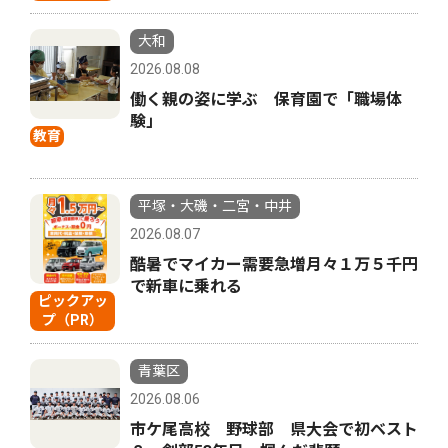
大和
2026.08.08
働く親の姿に学ぶ 保育園で「職場体
験」
教育
平塚・大磯・二宮・中井
2026.08.07
酷暑でマイカー需要急増月々１万５千円
で新車に乗れる
ピックアッ
プ（PR）
青葉区
2026.08.06
市ケ尾高校 野球部 県大会で初ベスト