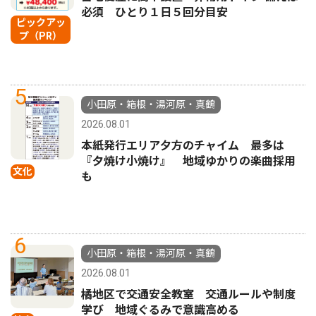
必須 ひとり１日５回分目安
ピックアッ
プ（PR）
5
小田原・箱根・湯河原・真鶴
2026.08.01
本紙発行エリア夕方のチャイム 最多は
『夕焼け小焼け』 地域ゆかりの楽曲採用
文化
も
6
小田原・箱根・湯河原・真鶴
2026.08.01
橘地区で交通安全教室 交通ルールや制度
学び 地域ぐるみで意識高める