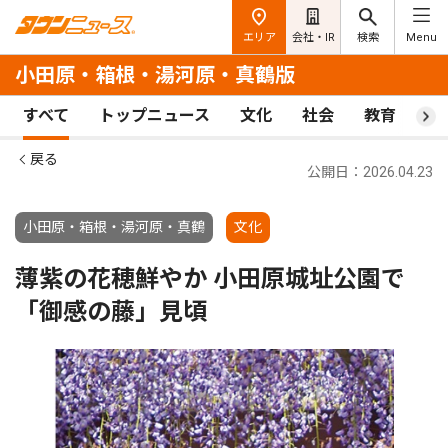
エリア
会社・IR
検索
Menu
小田原・箱根・湯河原・真鶴版
すべて
トップニュース
文化
社会
教育
ス
戻る
公開日：2026.04.23
小田原・箱根・湯河原・真鶴
文化
薄紫の花穂鮮やか 小田原城址公園で
「御感の藤」見頃