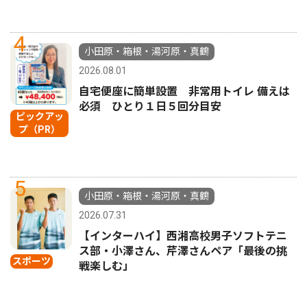
4
小田原・箱根・湯河原・真鶴
2026.08.01
自宅便座に簡単設置 非常用トイレ 備えは
必須 ひとり１日５回分目安
ピックアッ
プ（PR）
5
小田原・箱根・湯河原・真鶴
2026.07.31
【インターハイ】西湘高校男子ソフトテニ
ス部・小澤さん、芹澤さんペア「最後の挑
スポーツ
戦楽しむ」