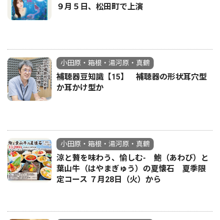
９月５日、松田町で上演
小田原・箱根・湯河原・真鶴
補聴器豆知識【15】 補聴器の形状耳穴型
か耳かけ型か
小田原・箱根・湯河原・真鶴
涼と贅を味わう、愉しむ- 鮑（あわび）と
葉山牛（はやまぎゅう）の夏懐石 夏季限
定コース ７月28日（火）から