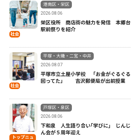
港南区・栄区
2026.08.06
栄区役所 商店街の魅力を発信 本郷台
駅前祭りを紹介
社会
平塚・大磯・二宮・中井
2026.08.07
平塚市立土屋小学校 「お金がぐるぐる
回ってた」 吉沢郵便局が出前授業
社会
戸塚区・泉区
2026.08.06
下和泉 人生語り合い｢学びに｣ じんじ
ん会が５周年迎え
トップニュ