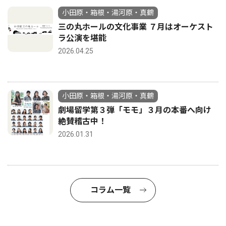
小田原・箱根・湯河原・真鶴
三の丸ホールの文化事業 ７月はオーケスト
ラ公演を堪能
2026.04.25
小田原・箱根・湯河原・真鶴
劇場留学第３弾「モモ」３月の本番へ向け
絶賛稽古中！
2026.01.31
コラム一覧