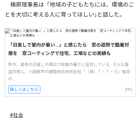
槇原理事長は「地域の子どもたちには、環境のこ
とを大切に考える人に育ってほしい｣と話した。
「日差しで室内が暑い…」と感じたら 窓の遮熱で酷暑対
策を 窓コーティングで住宅、工場などの実績も
昨今、夏季の日差しや西日で部屋の暑さに苦労している...そんな室
温対策に、小田原市の建築総合技術会社「（株）Ｔ・Ｔ・Ｏ」推奨
の...
詳しくはこちら
(PR)
#社会