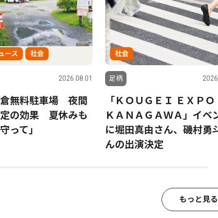
ュース
社会
社会
2026.08.01
足柄
2026
倉無料駐車場 夜間
「ＫＯＵＧＥＩ ＥＸＰＯ
定の効果 夏休みも
ＫＡＮＡＧＡＷＡ」イベ
守って」
に堀田真由さん、磯村勇
んの出演決定
もっと見る