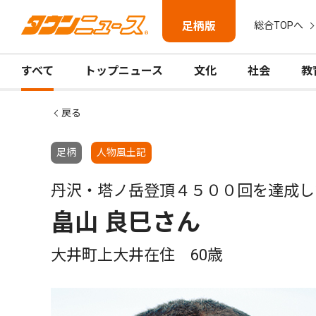
足柄版
総合TOPへ
すべて
トップニュース
文化
社会
教
戻る
足柄
人物風土記
丹沢・塔ノ岳登頂４５００回を達成し
畠山 良巳さん
大井町上大井在住 60歳