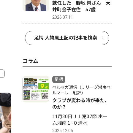
就任した 野地 崇さん 大
井町金子在住 57歳
2026.07.11
足柄 人物風土記の記事を検索
コラム
足柄
4
5
ベルマガ通信（Ｊリーグ湘南ベ
ルマーレ：戦評）
クラブが変わる時が来た、
のか？
11月30日Ｊ１第37節 ホー
ム湘南１-０清水
2025.12.05