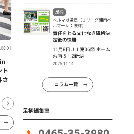
足柄
ベルマガ通信（Ｊリーグ湘南ベ
ルマーレ：戦評）
社会
責任をとる文化なき降格決
社会
定後の快勝
.08.01
足柄
2026.08.01
足柄
11月8日Ｊ１第36節 ホーム
湘南 5 – 2新潟
 ㏌
神奈川県警 松田警察署 特
普通交付
2025.11.14
ント
殊詐欺等防止の協力者へ感謝
分 配分
斗さ
状
増減、入
コラム一覧
足柄編集室
0465-35-3980