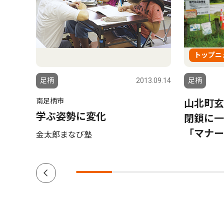
トップニ
6.05.23
足柄
2013.09.14
足柄
南足柄市
寄地
山北町玄
学ぶ姿勢に変化
ターが
閉鎖に一
定も目
「マナー
金太郎まなび塾