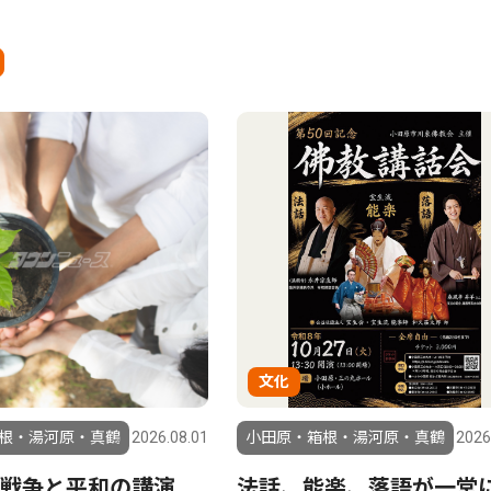
文化
根・湯河原・真鶴
2026.08.01
小田原・箱根・湯河原・真鶴
2026
ぐ戦争と平和の講演
法話、能楽、落語が一