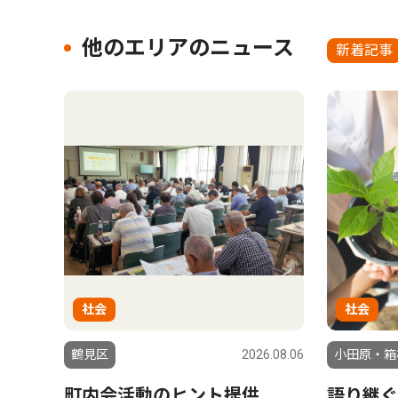
他のエリアのニュース
新着記事
社会
社会
鶴見区
2026.08.06
小田原・箱
町内会活動のヒント提供
語り継