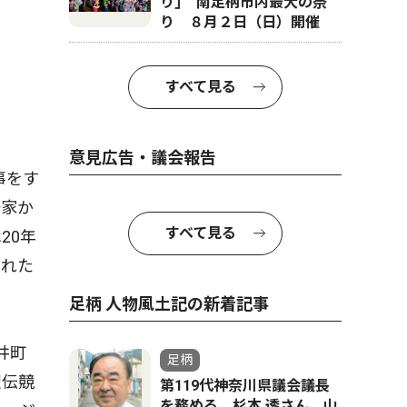
り｣ 南足柄市内最大の祭
り ８月２日（日）開催
すべて見る
意見広告・議会報告
事をす
好家か
すべて見る
20年
られた
足柄 人物風土記の新着記事
井町
足柄
駅伝競
第119代神奈川県議会議長
を務める 杉本 透さん 山