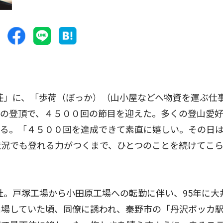
荘」に、「歩荷（ぼっか）（山小屋などへ物資を運ぶ仕
日の登頂で、４５００回の節目を迎えた。多くの登山愛
る。「４５００回を達成できて素直に嬉しい。その日は
状況でも登れる力がつくまで、ひとつのことを続けてこ
。戸塚工場から小田原工場への転勤に伴い、95年に大
出場していた頃、同僚に誘われ、秦野市の「丹沢ボッカ