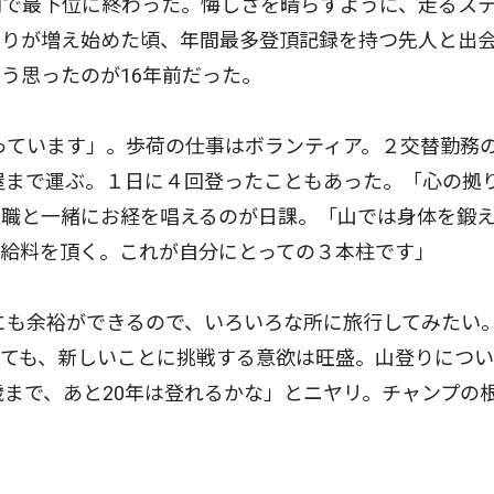
間で最下位に終わった。悔しさを晴らすように、走るス
知りが増え始めた頃、年間最多登頂記録を持つ先人と出
う思ったのが16年前だった。
っています」。歩荷の仕事はボランティア。２交替勤務
小屋まで運ぶ。１日に４回登ったこともあった。「心の拠
住職と一緒にお経を唱えるのが日課。「山では身体を鍛
お給料を頂く。これが自分にとっての３本柱です」
にも余裕ができるので、いろいろな所に旅行してみたい
ても、新しいことに挑戦する意欲は旺盛。山登りについ
歳まで、あと20年は登れるかな」とニヤリ。チャンプの