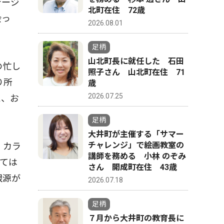
テージ
北町在住 72歳
会っ
2026.08.01
足柄
山北町長に就任した 石田
の忙し
照子さん 山北町在住 71
り所
歳
2026.07.25
え、お
足柄
大井町が主催する「サマー
チャレンジ」で絵画教室の
。カラ
講師を務める 小林 のぞみ
ては
さん 開成町在住 43歳
根源が
2026.07.18
足柄
７月から大井町の教育長に