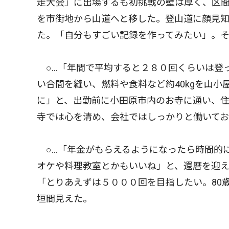
走大会」に出場するも初挑戦の壁は厚く、区
を市街地から山道へと移した。登山道に顔見
た。「自分もすごい記録を作ってみたい」。そ
○…「年間で平均すると２８０回くらいは登
い合間を縫い、燃料や食料など約40kgを山
に」と、出勤前に小田原市内のお寺に通い、
寺では心を清め、会社ではしっかりと働いて
○…「年金がもらえるようになったら時間的
オケや料理教室とかもいいね」と、還暦を迎え
「とりあえずは５０００回を目指したい。80
垣間見えた。