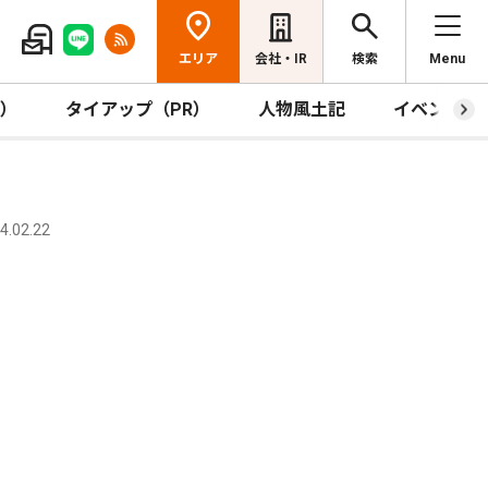
エリア
会社・IR
検索
Menu
R）
タイアップ（PR）
人物風土記
イベント
.02.22