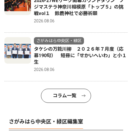
2026-27WEリーグ開幕カウントダウン ノ
ジマステラ神奈川相模原「トップ５」の挑
戦vol１ 鈴鹿神社で必勝祈願
2026.08.06
さがみはら中央区・緑区
タケシの万能川柳 ２０２６年７月度（応
募190句） 短冊に「せかいへいわ」と小１
生
2026.08.06
コラム一覧
さがみはら中央区・緑区編集室