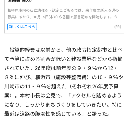
園協会 協力）
相模原市内の私立幼稚園・認定こども園では、来年度の新入園児の
募集にあたり、10月15日(木)から各園で願書配布を開始します。タ...
詳しくはこちら
(PR)
投資的経費は以前から、他の政令指定都市と比べ
て予算に占める割合が低いと建設業界などから指摘
されていた。26年度は前年度の９・９％から12・
８％に伸び、横浜市（施設等整備費）の10・９％や
川崎市の11・９％を超えた（それぞれ26年度予算
案）。本村市長は会見で、「アクセルを踏めるよう
になり、しっかりまちづくりをしていきたい。特に
最近は道路の脆弱性を感じている」と語った。