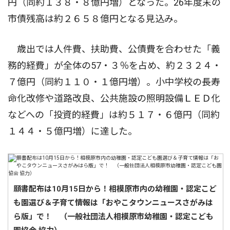
円（同約１３８・８億円増）となった。26年度末の
市債残高は約２６５８億円となる見込み。
歳出では人件費、扶助費、公債費を合わせた「義
務的経費」が全体の57・３％を占め、約２３２４・
７億円（同約１１０・１億円増）。小中学校の長寿
命化改修や道路改良、公共施設の照明設備ＬＥＤ化
などへの「投資的経費」は約５１７・６億円（同約
１４４・５億円増）に達した。
願書配布は10月15日から！相模原市内の幼稚園・認定こど
も園選び＆子育て情報は「おやこタウンニュースさがみは
ら版」で！ （一般社団法人相模原市幼稚園・認定こども