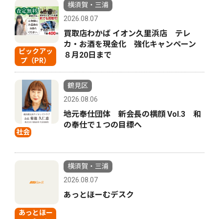
横須賀・三浦
2026.08.07
買取店わかば イオン久里浜店 テレ
カ・お酒を現金化 強化キャンペーン
ピックアッ
８月20日まで
プ（PR）
鶴見区
2026.08.06
地元奉仕団体 新会長の横顔 Vol.3 和
の奉仕で１つの目標へ
社会
横須賀・三浦
2026.08.07
あっとほーむデスク
あっとほー