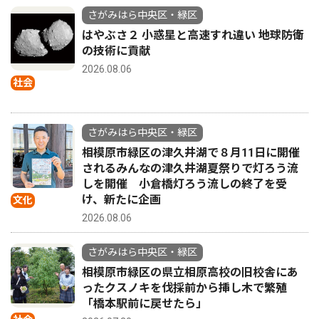
さがみはら中央区・緑区
はやぶさ２ 小惑星と高速すれ違い 地球防衛
の技術に貢献
2026.08.06
社会
さがみはら中央区・緑区
相模原市緑区の津久井湖で８月11日に開催
されるみんなの津久井湖夏祭りで灯ろう流
しを開催 小倉橋灯ろう流しの終了を受
け、新たに企画
文化
2026.08.06
さがみはら中央区・緑区
相模原市緑区の県立相原高校の旧校舎にあ
ったクスノキを伐採前から挿し木で繁殖
「橋本駅前に戻せたら」