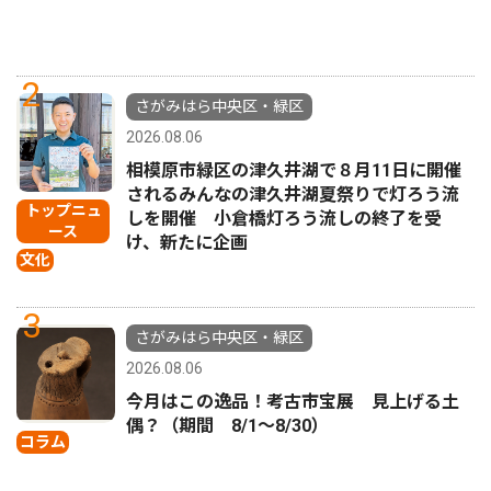
2
さがみはら中央区・緑区
2026.08.06
相模原市緑区の津久井湖で８月11日に開催
されるみんなの津久井湖夏祭りで灯ろう流
トップニュ
しを開催 小倉橋灯ろう流しの終了を受
ース
け、新たに企画
文化
3
さがみはら中央区・緑区
2026.08.06
今月はこの逸品！考古市宝展 見上げる土
偶？（期間 8/1〜8/30）
コラム