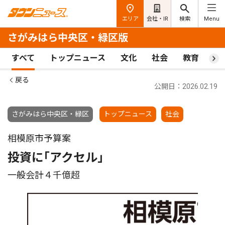
エリア
会社・IR
検索
Menu
さがみはら中央区・緑区版
すべて
トップニュース
文化
社会
教育
ス
戻る
公開日：2026.02.19
さがみはら中央区・緑区
トップニュース
社会
相模原市予算案
投資に｢アクセル｣
一般会計４千億超