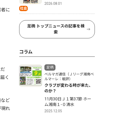
2026.08.01
社会
業者に
足柄 トップニュースの記事を検
索
コラム
足柄
傘だ
ベルマガ通信（Ｊリーグ湘南ベ
が届く
ルマーレ：戦評）
クラブが変わる時が来た、
のか？
11月30日Ｊ１第37節 ホー
類など
ム湘南１-０清水
が現れ
2025.12.05