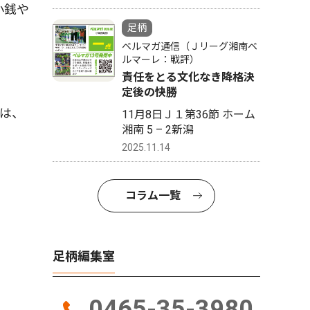
小銭や
足柄
ベルマガ通信（Ｊリーグ湘南ベ
ルマーレ：戦評）
責任をとる文化なき降格決
定後の快勝
は、
11月8日Ｊ１第36節 ホーム
湘南 5 – 2新潟
2025.11.14
コラム一覧
足柄編集室
0465-35-3980