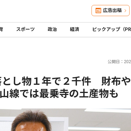
広告出稿
育
スポーツ
政治
経済
ピックアップ（P
公開日：2026
落とし物１年で２千件 財布
山線では最乗寺の土産物も