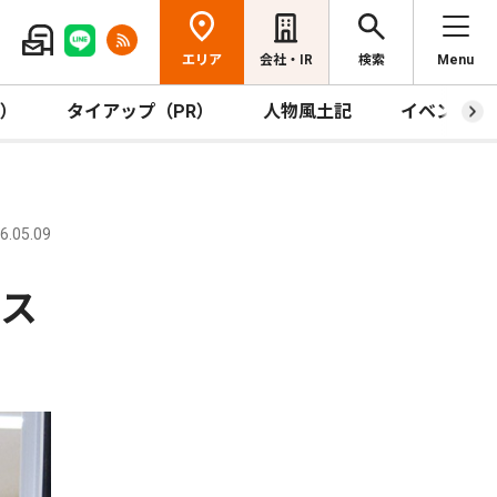
エリア
会社・IR
検索
Menu
R）
タイアップ（PR）
人物風土記
イベント
.05.09
やス