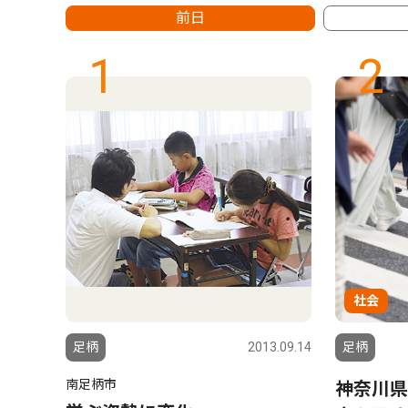
前日
1
2
社会
6.08.01
足柄
2013.09.14
足柄
南足柄市
 松
神奈川県