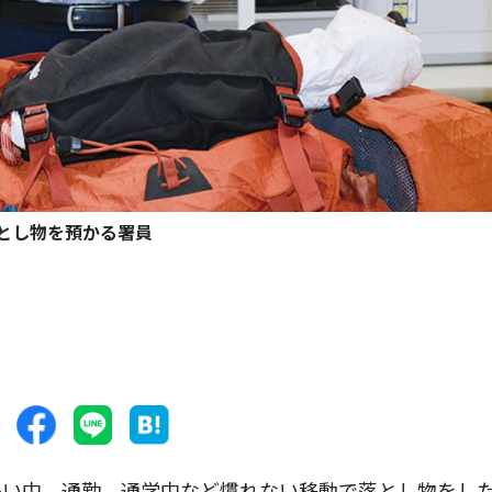
とし物を預かる署員
い中、通勤、通学中など慣れない移動で落とし物をし