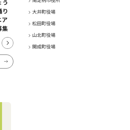
南足柄市役所
ょう
ＫＡＮＡＧＡＷＡ」イベント
殊詐欺等
踊り
に堀田真由さん、磯村勇斗さ
状
大井町役場
ニア
んの出演決定
松田町役場
募集
山北町役場
開成町役場