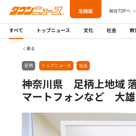
足柄版
総合TOPへ
すべて
トップニュース
文化
社会
教
戻る
足柄
トップニュース
社会
神奈川県 足柄上地域 
マートフォンなど 大雄