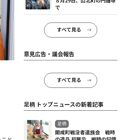
８月29日、山北町の円通寺
で
すべて見る
意見広告・議会報告
すべて見る
足柄 トップニュースの新着記事
足柄
開成町戦没者遺族会 戦時
たこと
の遺品 初展示 戦時の記憶