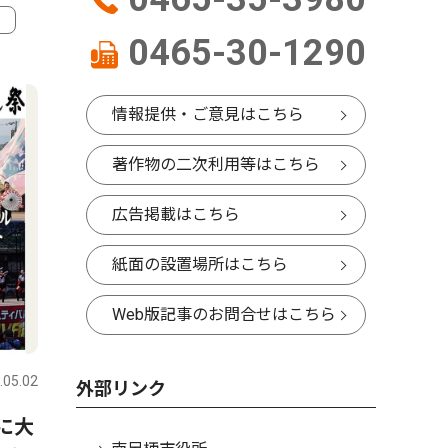
0465-30-1290
4
5
情報提供・ご意見はこちら
著作物の二次利用等はこちら
広告掲載はこちら
紙面の設置場所はこちら
Web版記事のお問合せはこちら
社会
社会
.05.02
足柄
2026.08.01
足柄
外部リンク
日に大
「ＫＯＵＧＥＩ ＥＸＰＯ ㏌
神奈川県