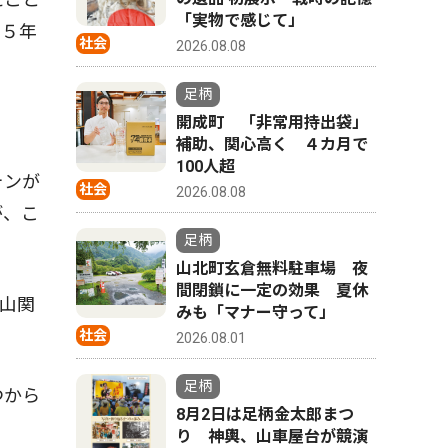
「実物で感じて」
２５年
社会
2026.08.08
足柄
開成町 「非常用持出袋」
補助、関心高く ４カ月で
100人超
ォンが
社会
2026.08.08
が、こ
足柄
山北町玄倉無料駐車場 夜
間閉鎖に一定の効果 夏休
山関
みも「マナー守って」
社会
2026.08.01
足柄
つから
8月2日は足柄金太郎まつ
り 神輿、山車屋台が競演