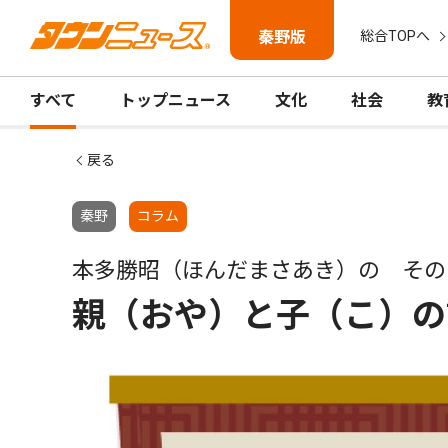
秦野版
総合TOPへ
すべて
トップニュース
文化
社会
教
戻る
秦野
コラム
本多勝昭（ほんだまさあき）の その
親（おや）と子（こ）の