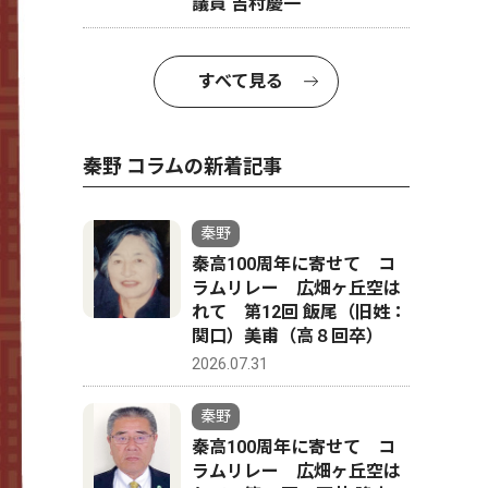
議員 吉村慶一
すべて見る
秦野 コラムの新着記事
秦野
秦高100周年に寄せて コ
ラムリレー 広畑ヶ丘空は
れて 第12回 飯尾（旧姓：
関口）美甫（高８回卒）
2026.07.31
秦野
秦高100周年に寄せて コ
ラムリレー 広畑ヶ丘空は