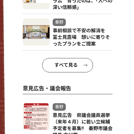
ラム 育ったのは、｢人への
深い信頼感｣
秦野
事前相談で不安の解消を
富士見斎場 想いに寄りそ
ったプランをご提案
すべて見る
意見広告・議会報告
秦野
意見広告 県議会議員選挙
（来年４月）に若い立候補
予定者を募集‼ 秦野市議会