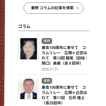
秦野 コラムの記事を検索
コラム
秦野
秦高100周年に寄せて コ
ラムリレー 広畑ヶ丘空は
れて 第12回 飯尾（旧姓：
関口）美甫（高８回卒）
2026.07.31
秦野
秦高100周年に寄せて コ
ラムリレー 広畑ヶ丘空は
れて 第11回 石井 隆士
（高25回卒）