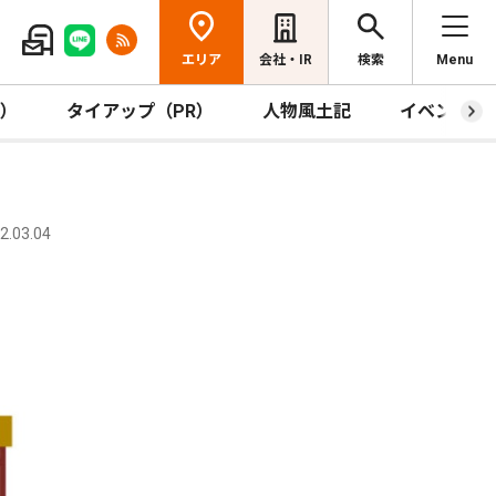
エリア
会社・IR
検索
Menu
R）
タイアップ（PR）
人物風土記
イベント
.03.04