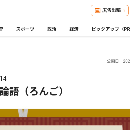
広告出稿
育
スポーツ
政治
経済
ピックアップ（P
公開日：2022
14
論語（ろんご）