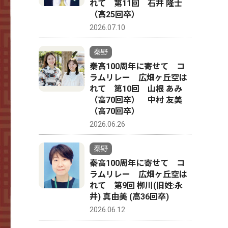
れて 第11回 石井 隆士
（高25回卒）
2026.07.10
秦野
秦高100周年に寄せて コ
ラムリレー 広畑ヶ丘空は
れて 第10回 山根 あみ
（高70回卒） 中村 友美
（高70回卒）
2026.06.26
秦野
秦高100周年に寄せて コ
ラムリレー 広畑ヶ丘空は
れて 第9回 栁川(旧姓:永
井) 真由美 (高36回卒)
2026.06.12