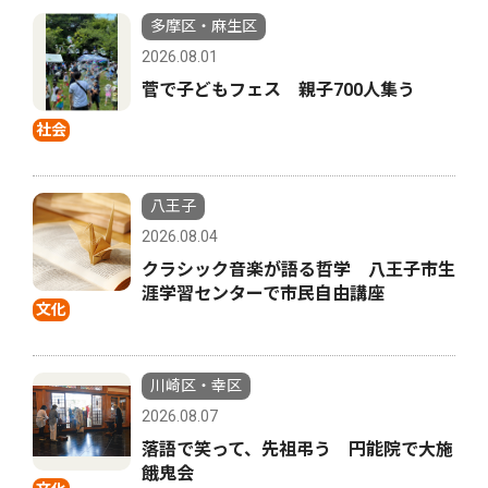
多摩区・麻生区
2026.08.01
菅で子どもフェス 親子700人集う
社会
八王子
2026.08.04
クラシック音楽が語る哲学 八王子市生
涯学習センターで市民自由講座
文化
川崎区・幸区
2026.08.07
落語で笑って、先祖弔う 円能院で大施
餓鬼会