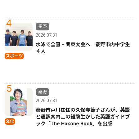
4
秦野
2026.07.31
水泳で全国・関東大会へ 秦野市内中学生
４人
スポーツ
5
秦野
2026.07.31
秦野市戸川在住の久保寺節子さんが、英語
と通訳案内士の経験生かした英語ガイドブ
文化
ック「The Hakone Book」を出版