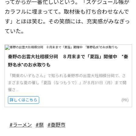
ってからが一番忙しいという。「スケジュール帳が
カラフルに埋まってて。取材後も打ち合わせなんで
す」とほほ笑む。その笑顔には、充実感がみなぎっ
ていた。
秦野の出雲大社相模分祠 ８月末まで「夏詣」開催中 ”秦
野名水”のお水取りも
「関東のいずもさん」で知られる秦野市の出雲大社相模分祠で、さ
まざまな夏の催し「夏詣（なつもうで）」が８月31日（月）まで開
催さ...
詳しくはこちら
(PR)
#ラーメン
#祭
#秦野市