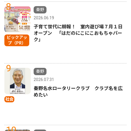
8
秦野
2026.06.19
子育て世代に朗報！ 室内遊び場７月１日
オープン 「はだのにこにこおもちゃパー
ピックアッ
ク」
プ（PR）
9
秦野
2026.07.31
秦野名水ロータリークラブ クラブ名を広
めたい
社会
10