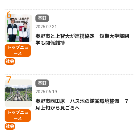
6
秦野
2026.07.31
秦野市と上智大が連携協定 短期大学部閉
学も関係維持
トップニュ
ース
社会
7
秦野
2026.06.19
秦野市西田原 ハス池の鑑賞環境整備 ７
月上旬から見ごろへ
トップニュ
ース
社会