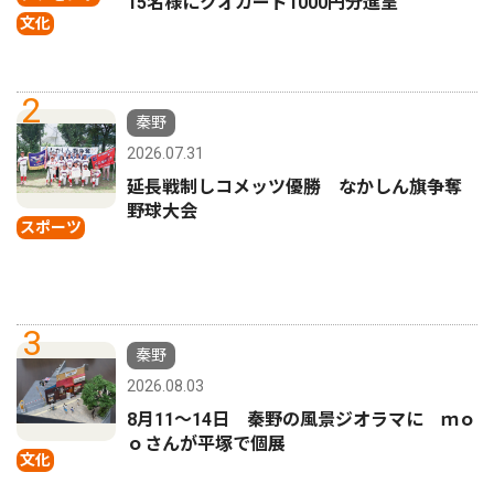
15名様にクオカード1000円分進呈
文化
2
秦野
2026.07.31
延長戦制しコメッツ優勝 なかしん旗争奪
野球大会
スポーツ
3
秦野
2026.08.03
8月11〜14日 秦野の風景ジオラマに ｍｏ
ｏさんが平塚で個展
文化