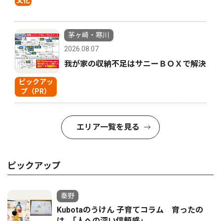
文化
茅ヶ崎・寒川
2026.08.07
我が家の収納不足はサニーＢＯＸで解決
ピックアッ
プ（PR）
エリア一覧を見る
ピックアップ
秦野
Kubotaのうけん 子育てコラム 育ったの
は、｢人への深い信頼感｣