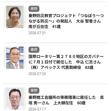
秦野
秦野防災教育プロジェクト「つなぼう〜つ
ながる防災〜」の発起人 大谷 智香さん
南が丘在住 41歳
2026.07.31
秦野
国際ロータリー第２７８０地区のガバナー
に７月１日付で就任した 中込 仁志さん
（株）アペックス 代表取締役 63歳
2026.07.24
秦野
秦野商工会議所の専務理事に就任した 高
垣 秀一さん 上大槻在住 60歳
2026.07.17