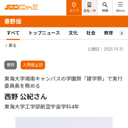
エリア
会社・IR
検索
Menu
秦野版
すべて
トップニュース
文化
社会
教育
ス
戻る
公開日：2025.10.31
秦野
人物風土記
東海大学湘南キャンパスの学園祭「建学祭」で実行
委員長を務める
西野 公紀さん
東海大学工学部航空宇宙学科4年