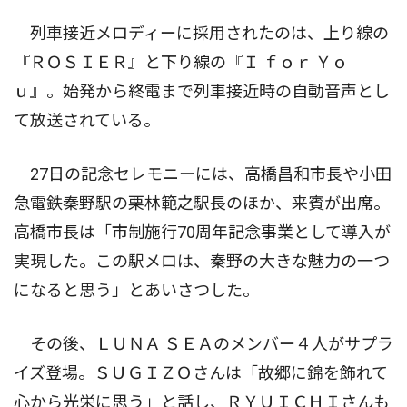
列車接近メロディーに採用されたのは、上り線の
『ＲＯＳＩＥＲ』と下り線の『Ｉ ｆｏｒ Ｙｏ
ｕ』。始発から終電まで列車接近時の自動音声とし
て放送されている。
27日の記念セレモニーには、高橋昌和市長や小田
急電鉄秦野駅の栗林範之駅長のほか、来賓が出席。
高橋市長は「市制施行70周年記念事業として導入が
実現した。この駅メロは、秦野の大きな魅力の一つ
になると思う」とあいさつした。
その後、ＬＵＮＡ ＳＥＡのメンバー４人がサプラ
イズ登場。ＳＵＧＩＺＯさんは「故郷に錦を飾れて
心から光栄に思う」と話し、ＲＹＵＩＣＨＩさんも