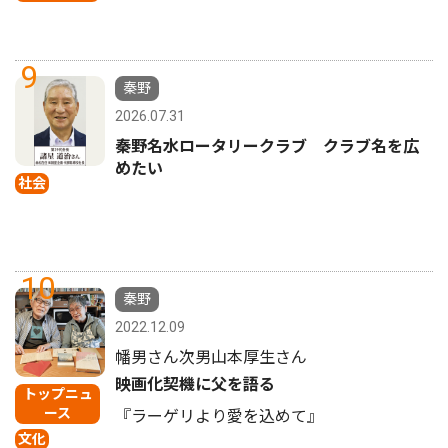
9
秦野
2026.07.31
秦野名水ロータリークラブ クラブ名を広
めたい
社会
10
秦野
2022.12.09
幡男さん次男山本厚生さん
映画化契機に父を語る
トップニュ
ース
『ラーゲリより愛を込めて』
文化