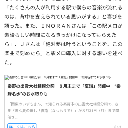
「たくさんの人が利用する駅で僕らの音楽が流れる
のは、背中を支えられている思いがする」と喜びを
語った。また、ＩＮＯＲＡＮさんは「この駅メロが
素晴らしい時間になるきっかけになってもらえた
ら」、Ｊさんは「絶対夢は叶うということを、この
楽曲で刻めたら」と駅メロ導入に対する想いを述べ
た。
秦野の出雲大社相模分祠 ８月末まで「夏詣」開催中 ”秦
野名水”のお水取りも
「関東のいずもさん」で知られる秦野市の出雲大社相模分祠で、さ
まざまな夏の催し「夏詣（なつもうで）」が８月31日（月）まで開
催さ...
詳しくはこちら
(PR)