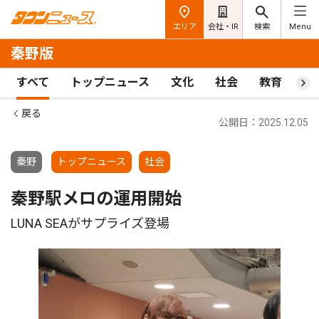
エリア
会社・IR
検索
Menu
秦野版
すべて
トップニュース
文化
社会
教育
ス
戻る
公開日：2025.12.05
秦野
トップニュース
社会
秦野駅メロの運用開始
LUNA SEAがサプライズ登場