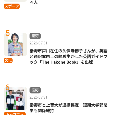
４人
スポーツ
5
秦野
2026.07.31
秦野市戸川在住の久保寺節子さんが、英語
と通訳案内士の経験生かした英語ガイドブ
文化
ック「The Hakone Book」を出版
6
秦野
2026.07.31
秦野市と上智大が連携協定 短期大学部閉
学も関係維持
トップニュ