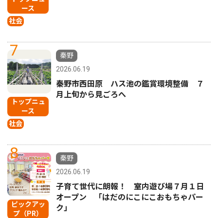
ース
社会
7
秦野
2026.06.19
秦野市西田原 ハス池の鑑賞環境整備 ７
月上旬から見ごろへ
トップニュ
ース
社会
8
秦野
2026.06.19
子育て世代に朗報！ 室内遊び場７月１日
オープン 「はだのにこにこおもちゃパー
ピックアッ
ク」
プ（PR）