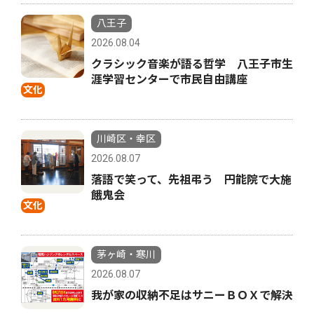
八王子
2026.08.04
クラシック音楽が語る哲学 八王子市生
涯学習センターで市民自由講座
文化
川崎区・幸区
2026.08.07
落語で笑って、先祖弔う 円能院で大施
餓鬼会
文化
茅ヶ崎・寒川
2026.08.07
我が家の収納不足はサニーＢＯＸで解決