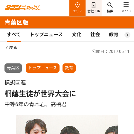
エリア
会社・IR
検索
Menu
青葉区版
すべて
トップニュース
文化
社会
教育
ス
戻る
公開日：2017.05.11
青葉区
トップニュース
教育
模擬国連
桐蔭生徒が世界大会に
中等6年の青木君、高橋君