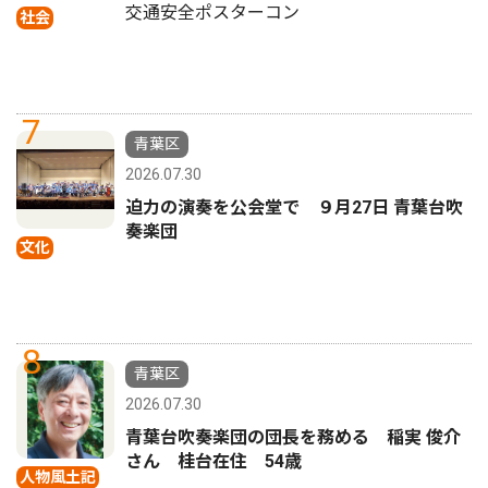
交通安全ポスターコン
社会
7
青葉区
2026.07.30
迫力の演奏を公会堂で ９月27日 青葉台吹
奏楽団
文化
8
青葉区
2026.07.30
青葉台吹奏楽団の団長を務める 稲実 俊介
さん 桂台在住 54歳
人物風土記