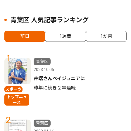
青葉区 人気記事ランキング
前日
1週間
1か月
1
青葉区
2023.10.05
井端さんベイジュニアに
昨年に続き２年連続
スポーツ
トップニュ
ース
2
青葉区