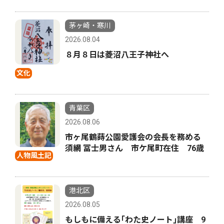
茅ヶ崎・寒川
2026.08.04
８月８日は菱沼八王子神社へ
文化
青葉区
2026.08.06
市ヶ尾鶴蒔公園愛護会の会長を務める
須網 冨士男さん 市ケ尾町在住 76歳
人物風土記
港北区
2026.08.05
もしもに備える｢わた史ノート｣講座 9