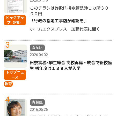
2020.01.16
このチラシは詐欺!? 排水管洗浄１カ所３０
００円
ピックアッ
「行政の指定工事店か確認を」
プ（PR）
ホームエクスプレス 加藤代表に聞く
3
青葉区
2026.04.02
田奈高校×麻生総合 高校再編・統合で新校誕
生 初年度は１３９人が入学
トップニュ
ース
教育
4
青葉区
2016.05.26