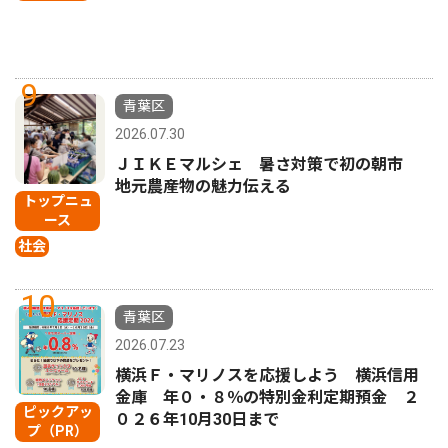
9
青葉区
2026.07.30
ＪＩＫＥマルシェ 暑さ対策で初の朝市
地元農産物の魅力伝える
トップニュ
ース
社会
10
青葉区
2026.07.23
横浜Ｆ・マリノスを応援しよう 横浜信用
金庫 年０・８％の特別金利定期預金 ２
ピックアッ
０２６年10月30日まで
プ（PR）