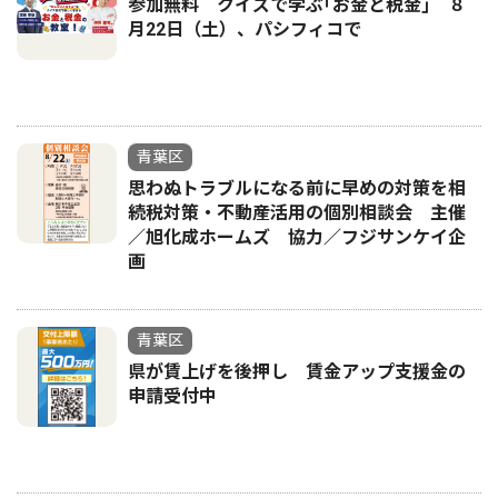
参加無料 クイズで学ぶ｢お金と税金｣ ８
月22日（土）、パシフィコで
青葉区
思わぬトラブルになる前に早めの対策を相
続税対策・不動産活用の個別相談会 主催
／旭化成ホームズ 協力／フジサンケイ企
画
青葉区
県が賃上げを後押し 賃金アップ支援金の
申請受付中