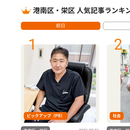
港南区・栄区 人気記事ランキ
前日
1
2
ピックアップ（PR）
社会