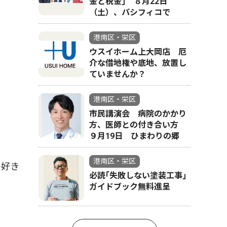
金と税金｣ ８月22日
（土）、パシフィコで
港南区・栄区
ウスイホーム上大岡店 厄
介な借地権や底地、放置し
ていませんか？
港南区・栄区
市民講演会 病院のかかり
方、医師との付き合い方
９月19日 ひまわりの郷
港南区・栄区
の好き
必読｢失敗しない塗装工事｣
ガイドブック無料進呈