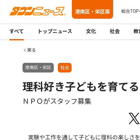
港南区・栄区版
総合TOP
すべて
トップニュース
文化
社会
教
戻る
港南区・栄区
社会
理科好き子どもを育てる
ＮＰＯがスタッフ募集
実験や工作を通して子どもに理科の楽しさを