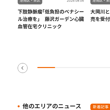
6.08.06
港南区・栄区
2026.08.06
港南区・栄
織され
下肢静脈瘤｢低負担のベナシー
大岡川と
」の
ル治療を｣ 藤沢ガーデン心臓
売を受付
憲一さ
血管在宅クリニック
他のエリアのニュース
新着記事