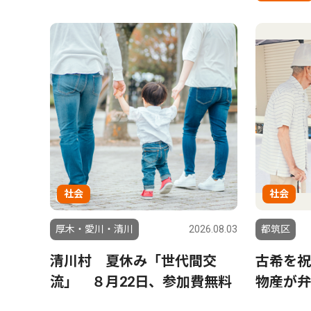
社会
社会
厚木・愛川・清川
2026.08.03
都筑区
清川村 夏休み「世代間交
古希を祝
流」 ８月22日、参加費無料
物産が弁