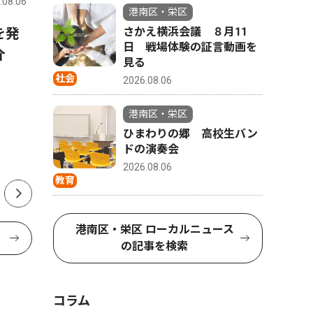
.08.06
港南区・栄区
2026.08.06
港南区・栄
港南区・栄区
を発
自民党 神奈川２区 上大岡
山中市長
さかえ横浜会議 ８月11
日 戦場体験の証言動画を
介
で熊本救援募金
第三者調
見る
社会
2026.08.06
港南区・栄区
ひまわりの郷 高校生バン
ドの演奏会
2026.08.06
教育
港南区・栄区 ローカルニュース
の記事を検索
コラム