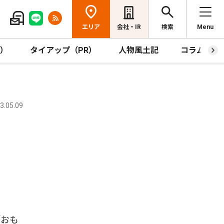
エリア
会社・IR
検索
Menu
R）
タイアップ（PR）
人物風土記
コラム
.05.09
「おも