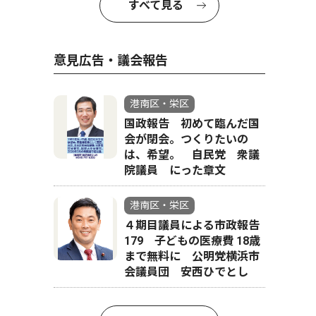
すべて見る
意見広告・議会報告
港南区・栄区
国政報告 初めて臨んだ国
会が閉会。つくりたいの
は、希望。 自民党 衆議
院議員 にった章文
港南区・栄区
４期目議員による市政報告
179 子どもの医療費 18歳
まで無料に 公明党横浜市
会議員団 安西ひでとし