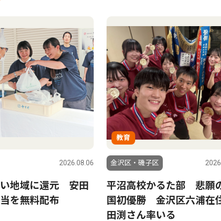
教育
2026.08.06
金沢区・磯子区
2026
い地域に還元 安田
平沼高校かるた部 悲願
当を無料配布
国初優勝 金沢区六浦在
田渕さん率いる