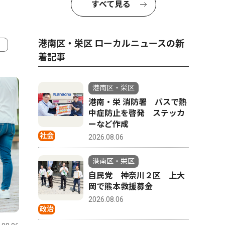
すべて見る
港南区・栄区 ローカルニュースの新
着記事
4
5
港南区・栄区
港南・栄 消防署 バスで熱
中症防止を啓発 ステッカ
ーなど作成
社会
2026.08.06
港南区・栄区
自民党 神奈川２区 上大
岡で熊本救援募金
2026.08.06
政治
トップニ
政治