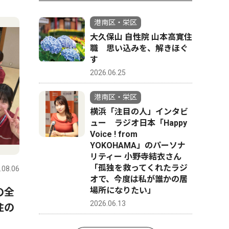
港南区・栄区
大久保山 自性院 山本高寛住
職 思い込みを、解きほぐ
す
2026.06.25
港南区・栄区
横浜「注目の人」インタビ
ュー ラジオ日本「Happy
Voice ! from
YOKOHAMA」のパーソナ
リティー 小野寺結衣さん
「孤独を救ってくれたラジ
.08.06
オで、今度は私が誰かの居
場所になりたい」
の全
2026.06.13
住の