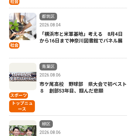
社会
都筑区
2026.08.04
「横浜市と米軍基地」考える 8月4日
から16日まで神奈川図書館でパネル展
社会
青葉区
2026.08.06
市ケ尾高校 野球部 県大会で初ベスト
８ 創部53年目、掴んだ悲願
スポーツ
トップニュ
ース
緑区
2026.08.06