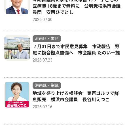
医療費 18歳まで無料に 公明党横浜市会議
員団 安西ひでとし
2026.07.30
港南区・栄区
７月31日まで市民意見募集 市政報告 野
庭に複合拠点整備へ 市会議員 たのい一雄
2026.07.23
港南区・栄区
地域を盛り上げる相談会 第百ゴルフで鮮
魚販売 横浜市会議員 長谷川えつこ
2026.07.16