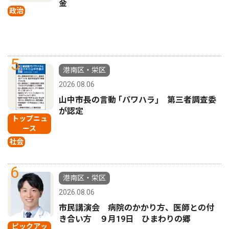
金
政治
5
港南区・栄区
2026.08.06
山中市長の言動 ｢パワハラ｣ 第三者調査委
が認定
トップニュ
ース
社会
6
港南区・栄区
2026.08.06
市民講演会 病院のかかり方、医師との付
き合い方 ９月19日 ひまわりの郷
ピックアッ