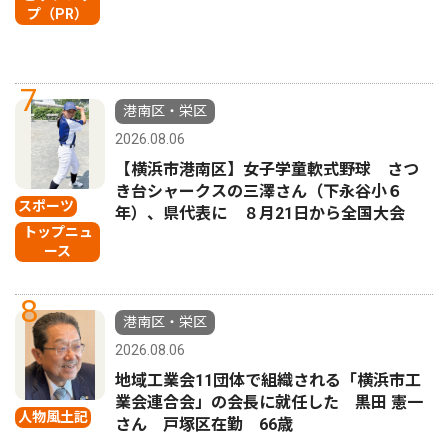
プ（PR）
7
港南区・栄区
2026.08.06
【横浜市港南区】女子学童軟式野球 さつ
き台シャークスの三澤さん（下永谷小６
スポーツ
年）、県代表に ８月21日から全国大会
トップニュ
ース
8
港南区・栄区
2026.08.06
地域工業会11団体で組織される「横浜市工
業会連合会」の会長に就任した 黒田 憲一
人物風土記
さん 戸塚区在勤 66歳