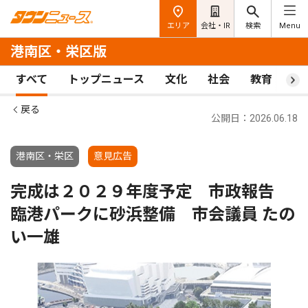
エリア
会社・IR
検索
Menu
港南区・栄区版
すべて
トップニュース
文化
社会
教育
ス
戻る
公開日：2026.06.18
港南区・栄区
意見広告
完成は２０２９年度予定 市政報告
臨港パークに砂浜整備 市会議員 たの
い一雄