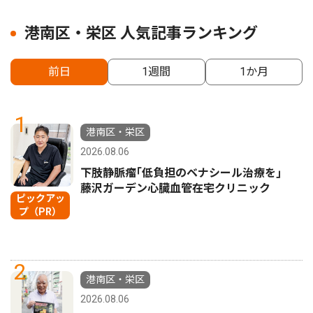
港南区・栄区 人気記事ランキング
前日
1週間
1か月
1
港南区・栄区
2026.08.06
下肢静脈瘤｢低負担のベナシール治療を｣
藤沢ガーデン心臓血管在宅クリニック
ピックアッ
プ（PR）
2
港南区・栄区
2026.08.06