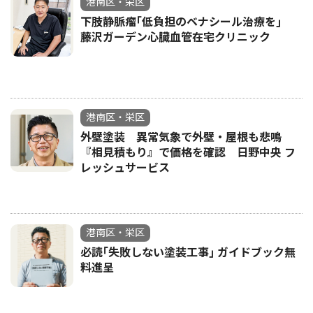
港南区・栄区
下肢静脈瘤｢低負担のベナシール治療を｣
藤沢ガーデン心臓血管在宅クリニック
港南区・栄区
外壁塗装 異常気象で外壁・屋根も悲鳴
『相見積もり』で価格を確認 日野中央 フ
レッシュサービス
港南区・栄区
必読｢失敗しない塗装工事｣ ガイドブック無
料進呈