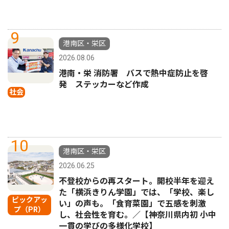
9
港南区・栄区
2026.08.06
港南・栄 消防署 バスで熱中症防止を啓
発 ステッカーなど作成
社会
10
港南区・栄区
2026.06.25
不登校からの再スタート。開校半年を迎え
た「横浜きりん学園」では、「学校、楽し
ピックアッ
い」の声も。「食育菜園」で五感を刺激
プ（PR）
し、社会性を育む。／【神奈川県内初 小中
一貫の学びの多様化学校】