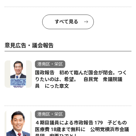
すべて見る
意見広告・議会報告
港南区・栄区
国政報告 初めて臨んだ国会が閉会。つく
りたいのは、希望。 自民党 衆議院議
員 にった章文
港南区・栄区
４期目議員による市政報告 179 子どもの
医療費 18歳まで無料に 公明党横浜市会議