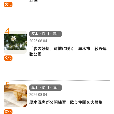
21日
文化
4
厚木・愛川・清川
2026.08.04
「森の妖精」可憐に咲く 厚木市 荻野運
動公園
文化
5
厚木・愛川・清川
2026.08.04
厚木混声が公開練習 歌う仲間を大募集
文化