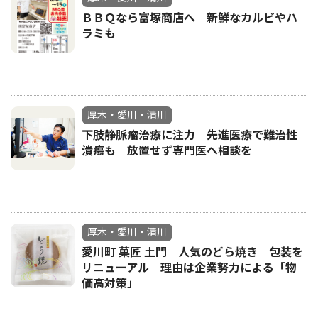
ＢＢＱなら富塚商店へ 新鮮なカルビやハ
ラミも
厚木・愛川・清川
下肢静脈瘤治療に注力 先進医療で難治性
潰瘍も 放置せず専門医へ相談を
厚木・愛川・清川
愛川町 菓匠 土門 人気のどら焼き 包装を
リニューアル 理由は企業努力による「物
価高対策」