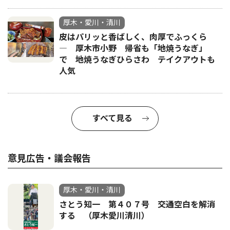
厚木・愛川・清川
皮はパリッと香ばしく、肉厚でふっくら
― 厚木市小野 帰省も「地焼うなぎ」
で 地焼うなぎひらさわ テイクアウトも
人気
すべて見る
意見広告・議会報告
厚木・愛川・清川
さとう知一 第４０７号 交通空白を解消
する （厚木愛川清川）