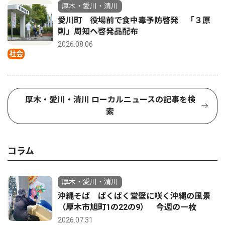
厚木・愛川・清川
愛川町 役場前で食中毒予防啓発 「３原
則」周知へ啓発品配布
2026.08.06
社会
厚木・愛川・清川 ローカルニュースの記事を検
索
コラム
厚木・愛川・清川
沖縄そば ぱくぱく堂壁に咲く沖縄の風景
（厚木市旭町1の22の9） 今週の一枚
2026.07.31