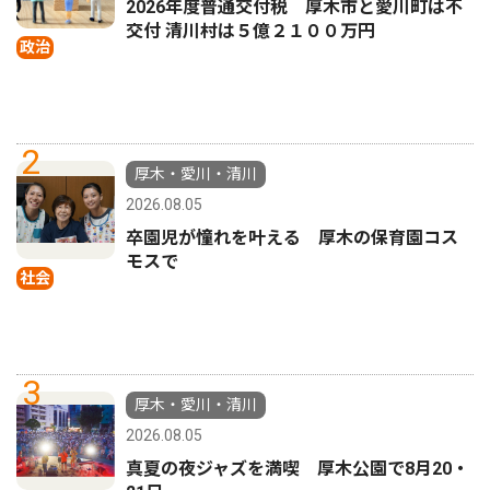
2026年度普通交付税 厚木市と愛川町は不
交付 清川村は５億２１００万円
政治
2
厚木・愛川・清川
2026.08.05
卒園児が憧れを叶える 厚木の保育園コス
モスで
社会
3
厚木・愛川・清川
2026.08.05
真夏の夜ジャズを満喫 厚木公園で8月20・