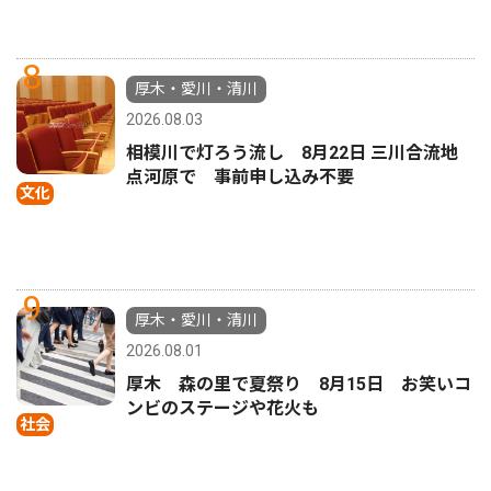
8
厚木・愛川・清川
2026.08.03
相模川で灯ろう流し 8月22日 三川合流地
点河原で 事前申し込み不要
文化
9
厚木・愛川・清川
2026.08.01
厚木 森の里で夏祭り 8月15日 お笑いコ
ンビのステージや花火も
社会