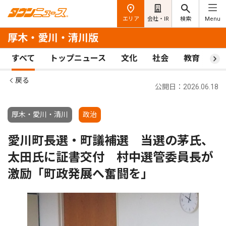
エリア
会社・IR
検索
Menu
厚木・愛川・清川版
すべて
トップニュース
文化
社会
教育
ス
戻る
公開日：2026.06.18
厚木・愛川・清川
政治
愛川町長選・町議補選 当選の茅氏、
太田氏に証書交付 村中選管委員長が
激励「町政発展へ奮闘を」