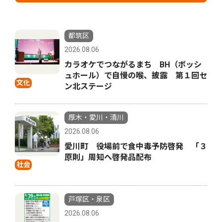
都筑区
2026.08.06
カラオケでつながるまち BH（ボッシ
ュホール）で自慢の喉、披露 第１回セ
文化
ン北ステージ
厚木・愛川・清川
2026.08.06
愛川町 役場前で食中毒予防啓発 「３
原則」周知へ啓発品配布
社会
戸塚区・泉区
2026.08.06