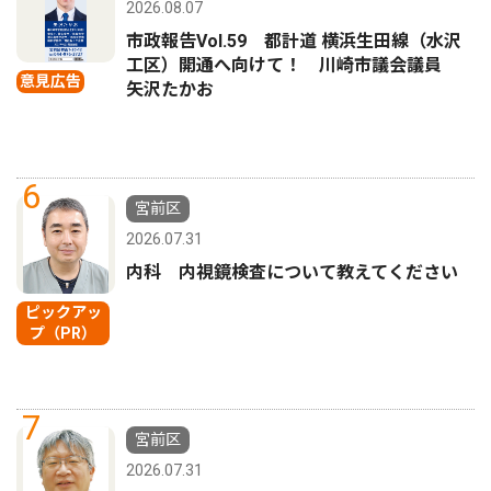
2026.08.07
市政報告Vol.59 都計道 横浜生田線（水沢
工区）開通へ向けて！ 川崎市議会議員
意見広告
矢沢たかお
6
宮前区
2026.07.31
内科 内視鏡検査について教えてください
ピックアッ
プ（PR）
7
宮前区
2026.07.31