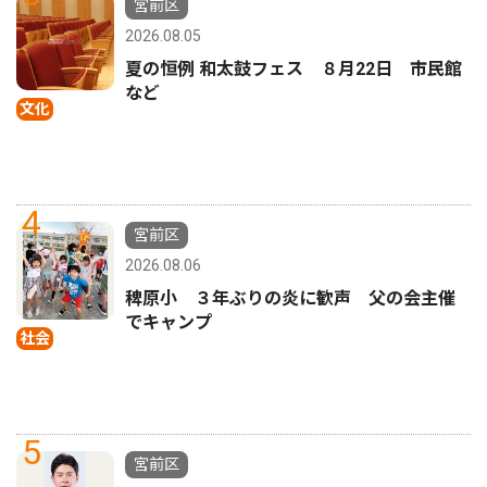
宮前区
2026.08.05
夏の恒例 和太鼓フェス ８月22日 市民館
など
文化
4
宮前区
2026.08.06
稗原小 ３年ぶりの炎に歓声 父の会主催
でキャンプ
社会
5
宮前区