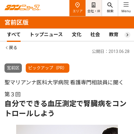
エリア
会社・IR
検索
Menu
宮前区版
すべて
トップニュース
文化
社会
教育
ス
戻る
公開日：2013.06.28
宮前区
ピックアップ（PR）
聖マリアンナ医科大学病院 看護専門相談員に聞く
第３回
自分でできる血圧測定で腎臓病をコン
トロールしよう