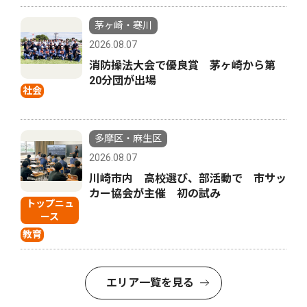
茅ヶ崎・寒川
2026.08.07
消防操法大会で優良賞 茅ヶ崎から第
20分団が出場
社会
多摩区・麻生区
2026.08.07
川崎市内 高校選び、部活動で 市サッ
カー協会が主催 初の試み
トップニュ
ース
教育
エリア一覧を見る