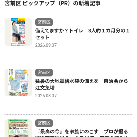
宮前区 ピックアップ（PR）の新着記事
宮前区
備えてますか？トイレ 3人約１カ月分の１
セット
2026.08.07
宮前区
猛暑の大地震給水袋の備えを 自治会から
注文急増
2026.08.07
宮前区
『最高の今』を家族にのこす プロが撮る