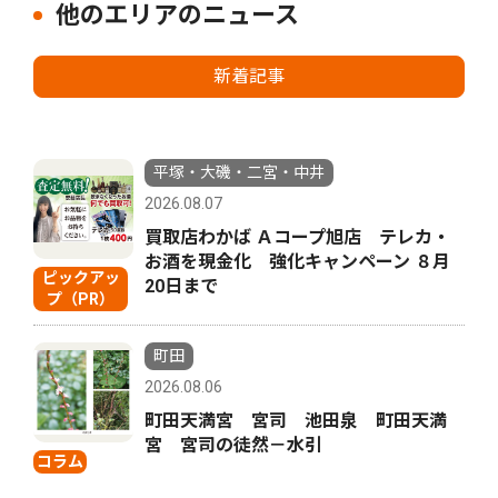
他のエリアのニュース
新着記事
平塚・大磯・二宮・中井
2026.08.07
買取店わかば Ａコープ旭店 テレカ・
お酒を現金化 強化キャンペーン ８月
ピックアッ
20日まで
プ（PR）
町田
2026.08.06
町田天満宮 宮司 池田泉 町田天満
宮 宮司の徒然－水引
コラム