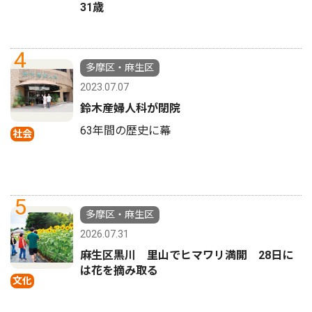
31歳
4
多摩区・麻生区
2023.07.07
鈴木産婦人科が閉院
63年間の歴史に幕
社会
5
多摩区・麻生区
2026.07.31
麻生区黒川 里山でヒマワリ満開 28日に
は花を摘み取る
文化