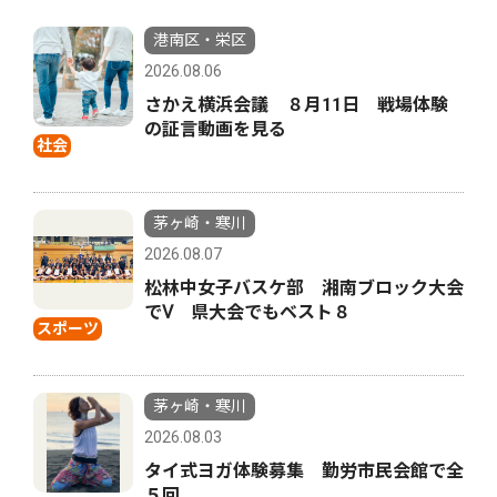
港南区・栄区
2026.08.06
さかえ横浜会議 ８月11日 戦場体験
の証言動画を見る
社会
茅ヶ崎・寒川
2026.08.07
松林中女子バスケ部 湘南ブロック大会
でⅤ 県大会でもベスト８
スポーツ
茅ヶ崎・寒川
2026.08.03
タイ式ヨガ体験募集 勤労市民会館で全
５回