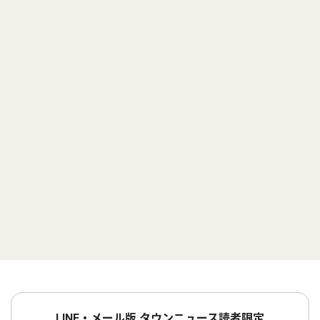
LINE・メール版 タウンニュース読者限定