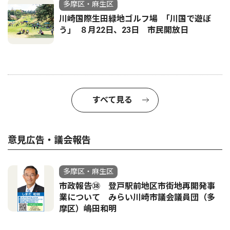
多摩区・麻生区
川崎国際生田緑地ゴルフ場 ｢川国で遊ぼ
う｣ ８月22日、23日 市民開放日
すべて見る
意見広告・議会報告
多摩区・麻生区
市政報告㊳ 登戸駅前地区市街地再開発事
業について みらい川崎市議会議員団（多
摩区）嶋田和明