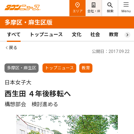
エリア
会社・IR
検索
Menu
多摩区・麻生区版
すべて
トップニュース
文化
社会
教育
ス
戻る
公開日：2017.09.22
多摩区・麻生区
トップニュース
教育
日本女子大
西生田 ４年後移転へ
構想部会 検討進める