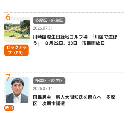
6
多摩区・麻生区
2026.07.31
川崎国際生田緑地ゴルフ場 ｢川国で遊ぼ
う｣ ８月22日、23日 市民開放日
ピックアッ
プ（PR）
7
多摩区・麻生区
2026.07.14
国民民主 新人大間知氏を擁立へ 多摩
区 次期市議選
政治