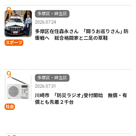
8
多摩区・麻生区
2026.07.24
多摩区在住森永さん ｢闘うお巡りさん｣ 防
衛戦へ 総合格闘家と二足の草鞋
スポーツ
9
多摩区・麻生区
2026.07.31
川崎市 ｢防災ラジオ｣受付開始 無償・有
償とも先着２千台
社会