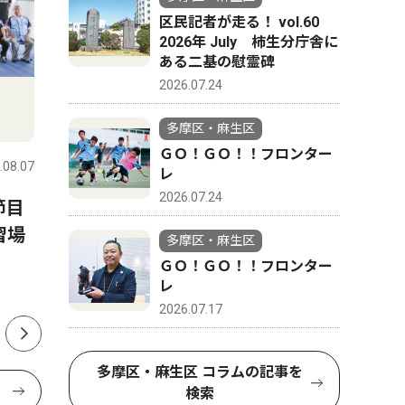
区民記者が走る！ vol.60
2026年 July 柿生分庁舎に
ある二基の慰霊碑
2026.07.24
文化
トップニ
多摩区・麻生区
ＧＯ！ＧＯ！！フロンター
.08.07
多摩区・麻生区
2026.08.07
多摩区・麻
レ
2026.07.24
節目
多摩図書館 専修大生のおす
麻生警察
習場
すめ並ぶ ８月31日まで
クラブ｣
多摩区・麻生区
化
ＧＯ！ＧＯ！！フロンター
レ
2026.07.17
多摩区・麻生区 コラムの記事を
検索