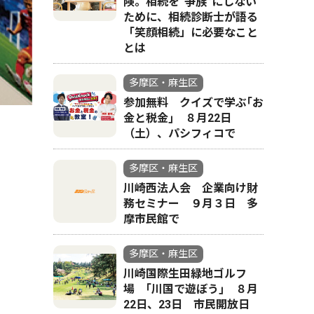
険。相続を“争族”にしない
ために、相続診断士が語る
左から中西さ
「笑顔相続」に必要なこと
とは
多摩区・麻生区
参加無料 クイズで学ぶ｢お
金と税金｣ ８月22日
（土）、パシフィコで
多摩区・麻生区
川崎西法人会 企業向け財
務セミナー ９月３日 多
摩市民館で
多摩区・麻生区
川崎国際生田緑地ゴルフ
場 ｢川国で遊ぼう｣ ８月
22日、23日 市民開放日