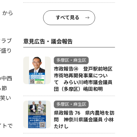
）から
すべて見る
。
クラブ
意見広告・議会報告
が盛り
多摩区・麻生区
市政報告㊳ 登戸駅前地区
市街地再開発事業につい
の中西
て みらい川崎市議会議員
る節
団（多摩区）嶋田和明
お笑い
多摩区・麻生区
県政報告 76 県内農地を訪
問 神奈川県議会議員 小林
イトで
たけし