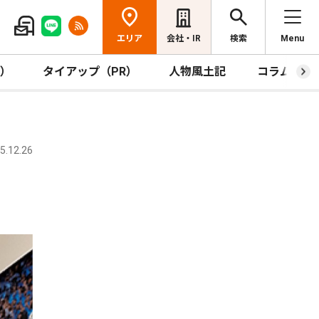
エリア
会社・IR
検索
Menu
R）
タイアップ（PR）
人物風土記
コラム
.12.26