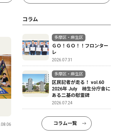
コラム
多摩区・麻生区
ＧＯ！ＧＯ！！フロンター
レ
2026.07.31
多摩区・麻生区
区民記者が走る！ vol.60
2026年 July 柿生分庁舎に
ある二基の慰霊碑
2026.07.24
コラム一覧
.08.06