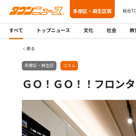
多摩区・麻生区版
総合T
すべて
トップニュース
文化
社会
教
戻る
多摩区・麻生区
コラム
ＧＯ！ＧＯ！！フロンタ