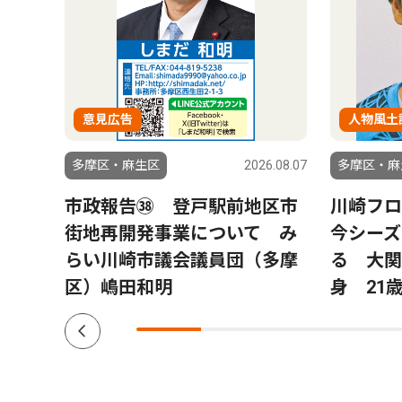
意見広告
人物風土
6.08.07
多摩区・麻生区
2026.08.07
多摩区・麻
6
市政報告㊳ 登戸駅前地区市
川崎フロ
街地再開発事業について み
今シーズ
らい川崎市議会議員団（多摩
る 大関
区）嶋田和明
身 21