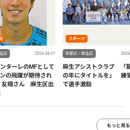
記
スポーツ
生区
2026.08.07
多摩区・麻生区
2026
ンターレのMFとして
麻生アシストクラブ 「
ンの飛躍が期待され
の年にタイトルを」 練
 友翔さん 麻生区出
で選手激励
歳
もっと見る