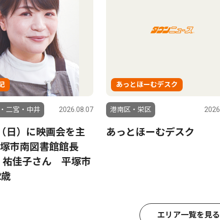
記
あっとほーむデスク
・二宮・中井
2026.08.07
港南区・栄区
2026
日（日）に映画会を主
あっとほーむデスク
塚市南図書館館長
 祐佳子さん 平塚市
2歳
エリア一覧を見る