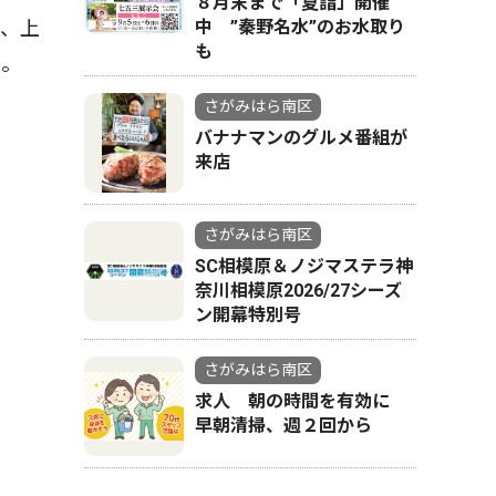
８月末まで「夏詣」開催
、上
中 ”秦野名水”のお水取り
も
た。
さがみはら南区
バナナマンのグルメ番組が
来店
さがみはら南区
SC相模原＆ノジマステラ神
奈川相模原2026/27シーズ
ン開幕特別号
さがみはら南区
求人 朝の時間を有効に
早朝清掃、週２回から