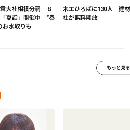
雲大社相模分祠 ８
木工ひろばに130人 建
「夏詣」開催中 ”秦
社が無料開放
のお水取りも
もっと見る