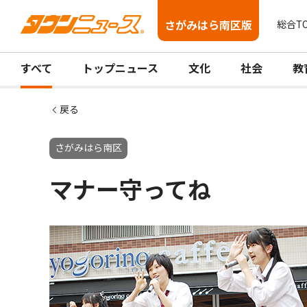
さがみはら南区版
総合T
すべて
トップニュース
文化
社会
教
戻る
さがみはら南区
マナー守ってね