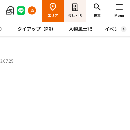
エリア
会社・IR
検索
Menu
R）
タイアップ（PR）
人物風土記
イベント
.07.25