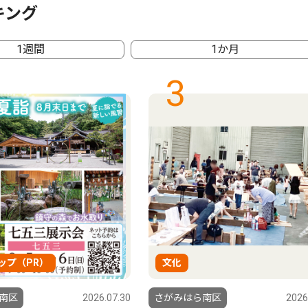
キング
1週間
1か月
3
ップ（PR）
文化
南区
2026.07.30
さがみはら南区
2026