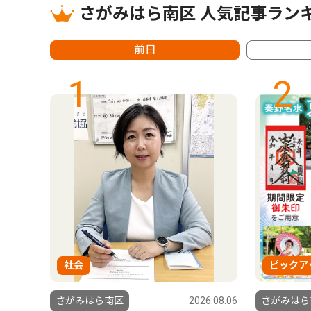
さがみはら南区 人気記事ラン
前日
1
2
社会
ピックア
6.07.16
さがみはら南区
2026.08.06
さがみはら