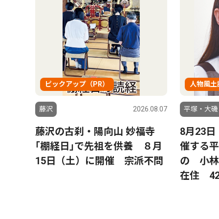
ピックアップ（PR）
人物風土
藤沢
2026.08.07
平塚・大磯
藤沢の古刹・陽向山 妙福寺
8月23
｢棚経日｣で先祖を供養 ８月
催する平
15日（土）に開催 宗派不問
の 小林
在住 4