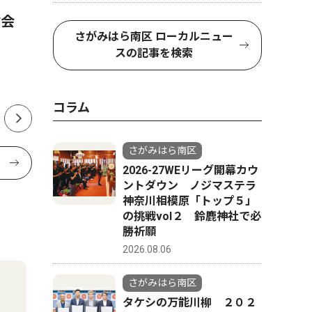
材会
白井選手 ７人目のＨＡ（ホー
バナナマ
さがみはら南区 ローカルニュー
ムタウンアスリート）に
店
スの記事を検索
「金メダルを相模原に」
コラム
さがみはら南区
2026-27WEリーグ開幕カウ
ントダウン ノジマステラ
神奈川相模原「トップ５」
の挑戦vol２ 鈴鹿神社で必
勝祈願
2026.08.06
さがみはら南区
タケシの万能川柳 ２０２