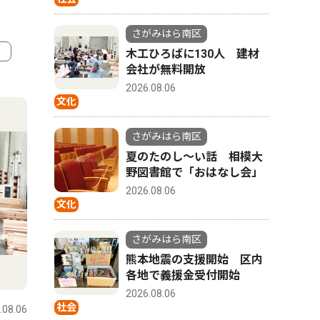
さがみはら南区
木工ひろばに130人 建材
会社が無料開放
4
5
2026.08.06
文化
さがみはら南区
夏のたのし〜い話 相模大
野図書館で「おはなし会」
2026.08.06
文化
さがみはら南区
熊本地震の支援開始 区内
スポーツ
トップニュース
ピックアッ
各地で義援金受付開始
2026.08.06
社会
.08.06
さがみはら南区
2026.08.06
さがみはら