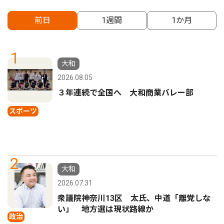
前日
1週間
1か月
1
大和
2026.08.05
３年連続で全国へ 大和商業バレー部
スポーツ
2
大和
2026.07.31
衆議院神奈川13区 太氏、中道「離党しな
い」 地方選は現状路線か
政治