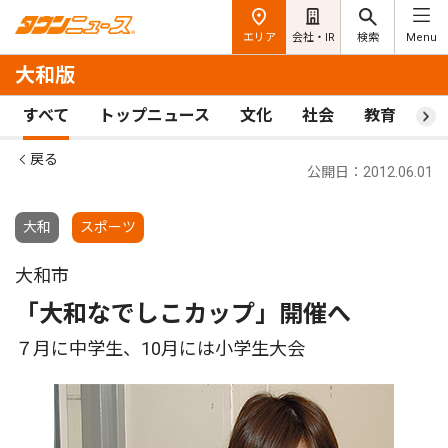
エリア
会社・IR
検索
Menu
大和版
すべて
トップニュース
文化
社会
教育
ス
戻る
公開日：2012.06.01
大和
スポーツ
大和市
「大和なでしこカップ」開催へ
７月に中学生、10月には小学生大会