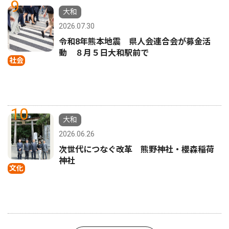
9
大和
2026.07.30
令和8年熊本地震 県人会連合会が募金活
動 ８月５日大和駅前で
社会
10
大和
2026.06.26
次世代につなぐ改革 熊野神社・櫻森稲荷
神社
文化