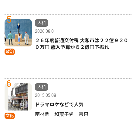
5
大和
2026.08.01
２６年度普通交付税 大和市は２２億９２０
０万円 歳入予算から２億円下振れ
政治
6
大和
2015.05.08
ドラマロケなどで人気
南林間 和菓子処 喜泉
文化