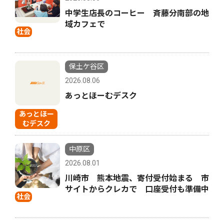
中学生店長のコーヒー 斉藤分南部の地
域カフェで
社会
保土ケ谷区
2026.08.06
あっとほーむデスク
あっとほー
むデスク
中原区
2026.08.01
川崎市 熊本地震、寄付受付始まる 市
サイトからクレカで 口座受付も準備中
社会