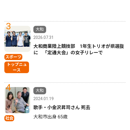
3
大和
2026.07.31
大和商業陸上競技部 1年生トリオが県選抜
に 「定通大会」の女子リレーで
スポーツ
トップニュ
ース
4
大和
2024.01.19
歌手・小金沢昇司さん 死去
大和市出身 65歳
社会