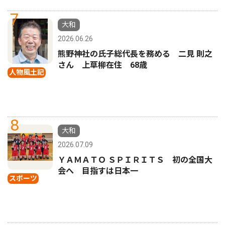
7
大和
2026.06.26
熊野神社の氏子総代長を務める 二見 則之
さん 上草柳在住 68歳
人物風土記
8
大和
2026.07.09
ＹＡＭＡＴＯ ＳＰＩＲＩＴＳ 初の全国大
会へ 目指すは日本一
スポーツ