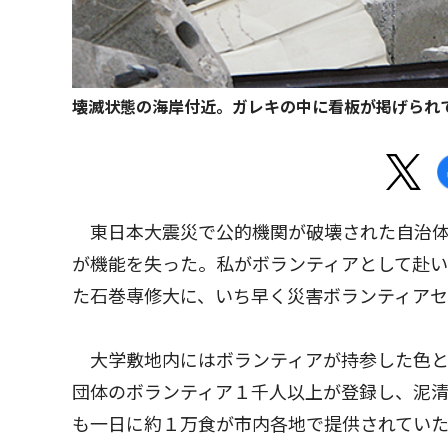
壊滅状態の海岸付近。ガレキの中に看板が掲げられ
東日本大震災で公的機関が破壊された自治体
が機能を失った。私がボランティアとして赴
た石巻専修大に、いち早く災害ボランティア
大学敷地内にはボランティアが持参した色と
団体のボランティア１千人以上が登録し、泥
も一日に約１万食が市内各地で提供されてい