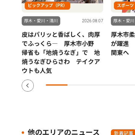
ピックアップ（PR）
スポーツ
6.08.04
厚木・愛川・清川
2026.08.07
厚木・愛川
う仲
皮はパリッと香ばしく、肉厚
厚木市柔
でふっくら― 厚木市小野
が躍進 
帰省も「地焼うなぎ」で 地
関東へ
焼うなぎひらさわ テイクア
ウトも人気
他のエリアのニュース
新着記事