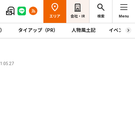
エリア
会社・IR
検索
Menu
R）
タイアップ（PR）
人物風土記
イベント
.05.27