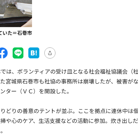
ていた＝石巻市
では、ボランティアの受け皿となる社会福祉協議会（
いた宮城県石巻市も社協の事務所は崩壊したが、被害が
センター（ＶＣ）を開設した。
りどりの善意のテントが並ぶ。ここを拠点に連休中は
清掃や心のケア、生活支援などの活動に参加。炊き出し
た。