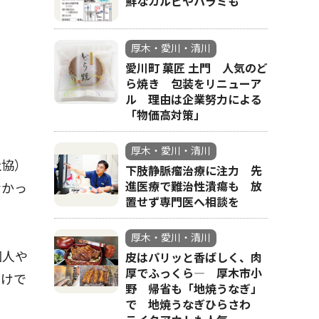
鮮なカルビやハラミも
厚木・愛川・清川
愛川町 菓匠 土門 人気のど
ら焼き 包装をリニューア
ル 理由は企業努力による
「物価高対策」
厚木・愛川・清川
社協）
下肢静脈瘤治療に注力 先
進医療で難治性潰瘍も 放
なかっ
置せず専門医へ相談を
厚木・愛川・清川
個人や
皮はパリッと香ばしく、肉
厚でふっくら― 厚木市小
だけで
野 帰省も「地焼うなぎ」
で 地焼うなぎひらさわ