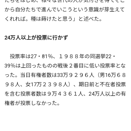
たちをはじめ、様々な世代の人が気付きを得てそこ
から自分たちで進んでいこうという意識が芽生えて
くれれば。種は蒔けたと思う」と述べた。
24万人以上が投票に行かず
投票率は27・81％、１９８８年の同選挙22・
39％は上回ったものの戦後２番目に低い投票率とな
った。当日有権者数は33万９２９６人（男16万６８
９８人、女17万２３９８人）、期日前と不在者投票
を含む投票者数は９万４３６１人、24万人以上の有
権者が投票しなかった。