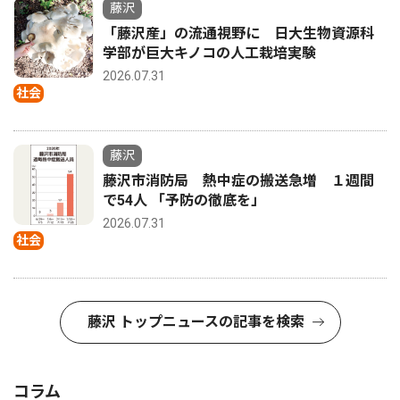
藤沢
「藤沢産」の流通視野に 日大生物資源科
学部が巨大キノコの人工栽培実験
2026.07.31
社会
藤沢
藤沢市消防局 熱中症の搬送急増 １週間
で54人 「予防の徹底を」
2026.07.31
社会
藤沢 トップニュースの記事を検索
コラム