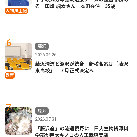
る 田畑 颯太さん 本町在住 35歳
人物風土記
6
藤沢
2026.06.26
藤沢清流と深沢が統合 新校名案は「藤沢
東高校」 ７月正式決定へ
教育
7
藤沢
2026.07.31
「藤沢産」の流通視野に 日大生物資源科
学部が巨大キノコの人工栽培実験