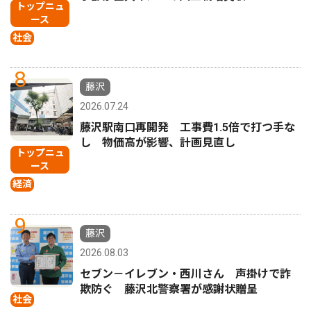
トップニュ
ース
社会
8
藤沢
2026.07.24
藤沢駅南口再開発 工事費1.5倍で打つ手な
し 物価高が影響、計画見直し
トップニュ
ース
経済
9
藤沢
2026.08.03
セブン－イレブン・西川さん 声掛けで詐
欺防ぐ 藤沢北警察署が感謝状贈呈
社会