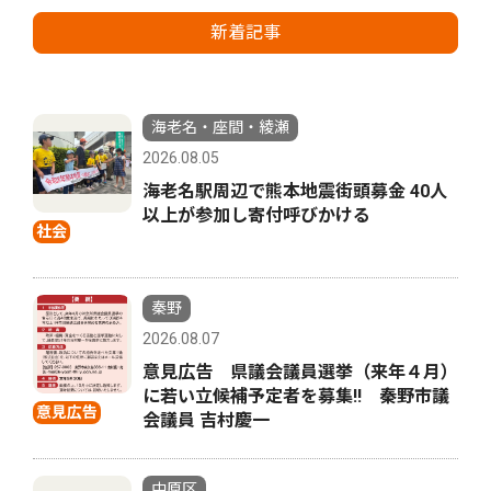
新着記事
海老名・座間・綾瀬
2026.08.05
海老名駅周辺で熊本地震街頭募金 40人
以上が参加し寄付呼びかける
社会
秦野
2026.08.07
意見広告 県議会議員選挙（来年４月）
に若い立候補予定者を募集‼ 秦野市議
意見広告
会議員 吉村慶一
中原区