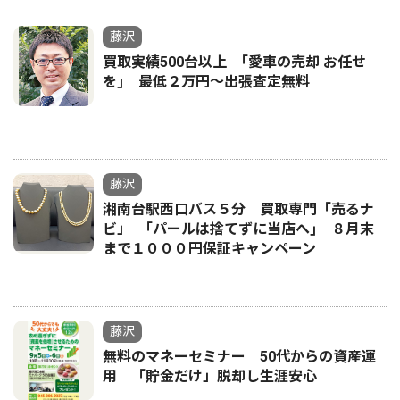
藤沢
買取実績500台以上 ｢愛車の売却 お任せ
を｣ 最低２万円〜出張査定無料
藤沢
湘南台駅西口バス５分 買取専門「売るナ
ビ」 ｢パールは捨てずに当店へ｣ ８月末
まで１０００円保証キャンペーン
藤沢
無料のマネーセミナー 50代からの資産運
用 「貯金だけ」脱却し生涯安心