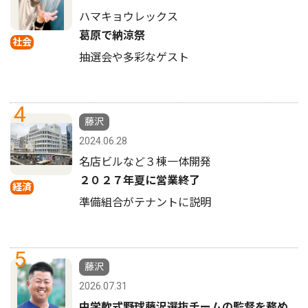
ハマキョウレックス
葛原で納涼祭
社会
抽選会や多彩なゲスト
4
藤沢
2024.06.28
名店ビルなど３棟一体開発
２０２７年夏に営業終了
経済
準備組合がテナントに説明
5
藤沢
2026.07.31
中学軟式野球藤沢選抜チームの監督を務め