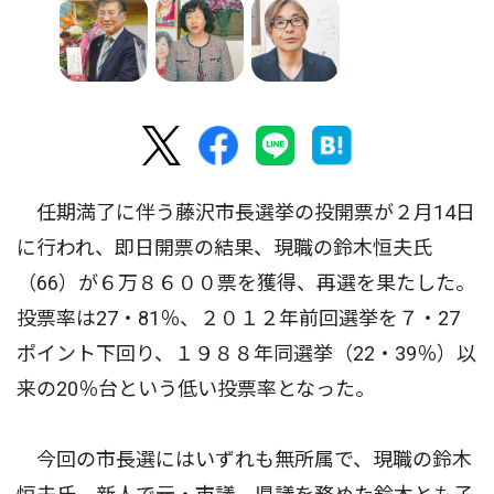
任期満了に伴う藤沢市長選挙の投開票が２月14日
に行われ、即日開票の結果、現職の鈴木恒夫氏
（66）が６万８６００票を獲得、再選を果たした。
投票率は27・81％、２０１２年前回選挙を７・27
ポイント下回り、１９８８年同選挙（22・39％）以
来の20％台という低い投票率となった。
今回の市長選にはいずれも無所属で、現職の鈴木