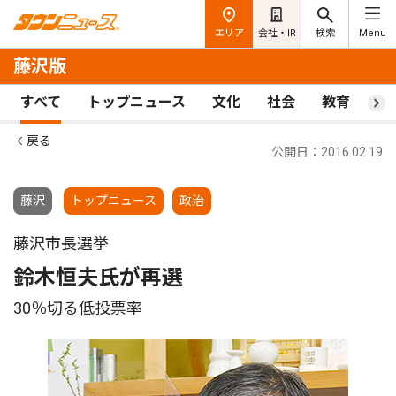
エリア
会社・IR
検索
Menu
藤沢版
すべて
トップニュース
文化
社会
教育
ス
戻る
公開日：2016.02.19
藤沢
トップニュース
政治
藤沢市長選挙
鈴木恒夫氏が再選
30％切る低投票率