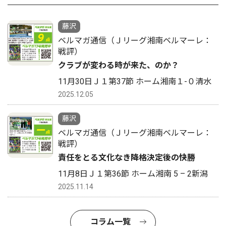
藤沢
ベルマガ通信（Ｊリーグ湘南ベルマーレ：
戦評）
クラブが変わる時が来た、のか？
11月30日Ｊ１第37節 ホーム湘南１-０清水
2025.12.05
藤沢
ベルマガ通信（Ｊリーグ湘南ベルマーレ：
戦評）
責任をとる文化なき降格決定後の快勝
11月8日Ｊ１第36節 ホーム湘南 5 – 2新潟
2025.11.14
コラム一覧