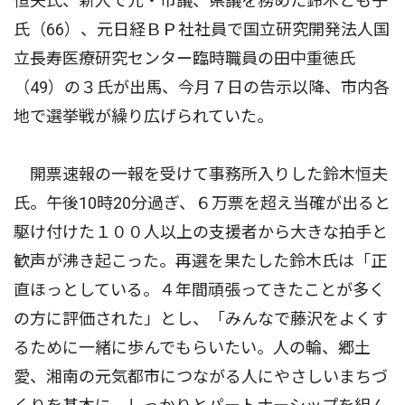
恒夫氏、新人で元・市議、県議を務めた鈴木とも子
氏（66）、元日経ＢＰ社社員で国立研究開発法人国
立長寿医療研究センター臨時職員の田中重徳氏
（49）の３氏が出馬、今月７日の告示以降、市内各
地で選挙戦が繰り広げられていた。
開票速報の一報を受けて事務所入りした鈴木恒夫
氏。午後10時20分過ぎ、６万票を超え当確が出ると
駆け付けた１００人以上の支援者から大きな拍手と
歓声が沸き起こった。再選を果たした鈴木氏は「正
直ほっとしている。４年間頑張ってきたことが多く
の方に評価された」とし、「みんなで藤沢をよくす
るために一緒に歩んでもらいたい。人の輪、郷土
愛、湘南の元気都市につながる人にやさしいまちづ