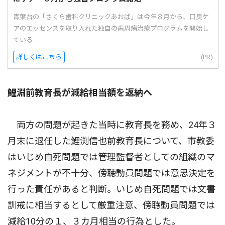
青葉台の「さくら歯科クリニックあおば」は今年８月から、口臭ケ
アのエッセンスを取り入れた独自の歯周病治療プログラムを開始し
ている...
詳しくはこちら
(PR)
鯉淵前教育長が減給相当額を返納へ
両方の問題が起きた当時に教育長を務め、24年３
月末に退任した鯉渕信也前教育長について、市教委
はいじめ自死問題では管理監督者としての組織のマ
ネジメントが不十分、傍聴動員問題では意思決定を
行った責任があると判断。いじめ自死問題では文書
訓戒に相当するとして厳重注意、傍聴動員問題では
減給10分の１、３カ月相当の行為とした。