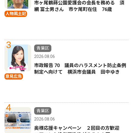
市ヶ尾鶴蒔公園愛護会の会長を務める 須
網 冨士男さん 市ケ尾町在住 76歳
人物風土記
3
青葉区
2026.08.06
市政報告 70 議員のハラスメント防止条例
制定へ向けて 横浜市会議員 田中ゆき
意見広告
4
青葉区
2026.08.06
奥様応援キャンペーン ２回目の方歓迎