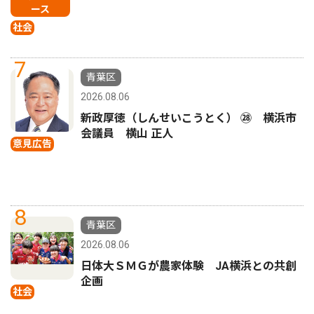
ース
社会
7
青葉区
2026.08.06
新政厚徳（しんせいこうとく） ㉘ 横浜市
会議員 横山 正人
意見広告
8
青葉区
2026.08.06
日体大ＳＭＧが農家体験 JA横浜との共創
企画
社会