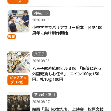
ース
神奈川区
2026.08.06
小中学生でバリアフリー絵本 区制100
周年に向け制作開始
教育
八王子
2026.08.06
八王子駅直結駅ビル３階 ｢保管に迷う
外国硬貨もお任せ｣ コイン100ｇ150
ピックアッ
円、札10ｇ100円
プ（PR）
茅ヶ崎・寒川
2026.08.07
映画『黒川の女たち』上映会 松原文枝