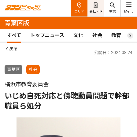
エリア
会社・IR
検索
Menu
青葉区版
すべて
トップニュース
文化
社会
教育
ス
戻る
公開日：2024.08.24
青葉区
社会
横浜市教育委員会
いじめ自死対応と傍聴動員問題で幹部
職員ら処分