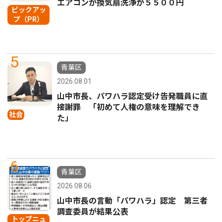
エアコンか換気扇洗浄が５５００円
ピックアッ
プ（PR）
5
青葉区
2026.08.01
山中市長、パワハラ認定受け告発職員に直
接謝罪 「初めて人権の意味を理解でき
社会
た」
6
青葉区
2026.08.06
山中市長の言動「パワハラ」認定 第三者
調査委員が結果公表
トップニュ