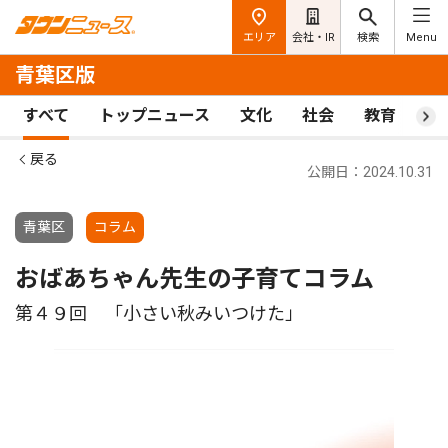
エリア
会社・IR
検索
Menu
青葉区版
すべて
トップニュース
文化
社会
教育
ス
戻る
公開日：2024.10.31
青葉区
コラム
おばあちゃん先生の子育てコラム
第４９回 「小さい秋みいつけた」