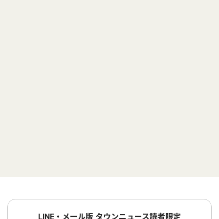
LINE・メール版 タウンニュース読者限定