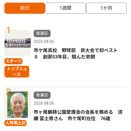
前日
1週間
1か月
1
青葉区
2026.08.06
市ケ尾高校 野球部 県大会で初ベスト
８ 創部53年目、掴んだ悲願
スポーツ
トップニュ
ース
2
青葉区
2026.08.06
市ヶ尾鶴蒔公園愛護会の会長を務める 須
網 冨士男さん 市ケ尾町在住 76歳
人物風土記