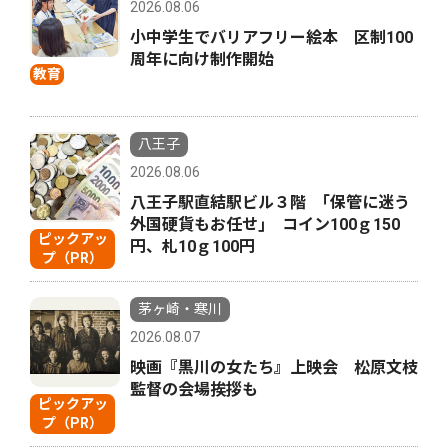
2026.08.06
小中学生でバリアフリー絵本 区制100
周年に向け制作開始
教育
八王子
2026.08.06
八王子駅直結駅ビル３階 ｢保管に迷う
外国硬貨もお任せ｣ コイン100ｇ150
ピックアッ
円、札10ｇ100円
プ（PR）
茅ヶ崎・寒川
2026.08.07
映画『黒川の女たち』上映会 松原文枝
監督の会場挨拶も
ピックアッ
プ（PR）