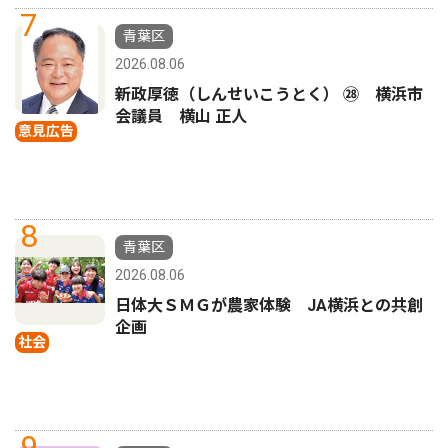
7
青葉区
2026.08.06
新政厚徳（しんせいこうとく） ㉘ 横浜市
会議員 横山 正人
意見広告
8
青葉区
2026.08.06
日体大ＳＭＧが農家体験 JA横浜との共創
企画
社会
9