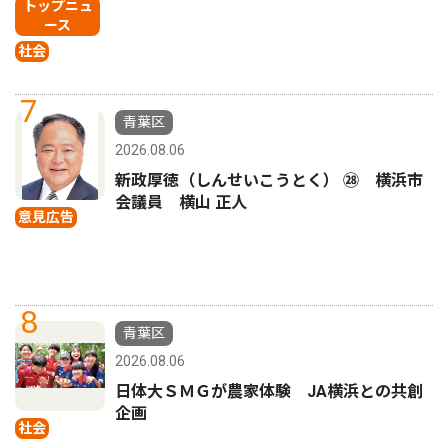
トップニュ
ース
社会
7
青葉区
2026.08.06
新政厚徳（しんせいこうとく） ㉘ 横浜市
会議員 横山 正人
意見広告
8
青葉区
2026.08.06
日体大ＳＭＧが農家体験 JA横浜との共創
企画
社会