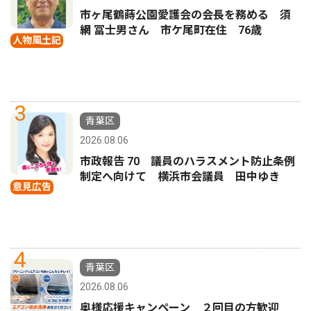
市ヶ尾鶴蒔公園愛護会の会長を務める 須
網 冨士男さん 市ケ尾町在住 76歳
人物風土記
3
青葉区
2026.08.06
市政報告 70 議員のハラスメント防止条例
制定へ向けて 横浜市会議員 田中ゆき
意見広告
4
青葉区
2026.08.06
奥様応援キャンペーン ２回目の方歓迎