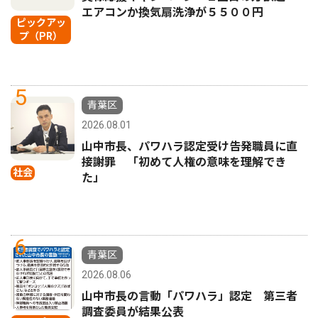
エアコンか換気扇洗浄が５５００円
ピックアッ
プ（PR）
5
青葉区
2026.08.01
山中市長、パワハラ認定受け告発職員に直
接謝罪 「初めて人権の意味を理解でき
社会
た」
6
青葉区
2026.08.06
山中市長の言動「パワハラ」認定 第三者
調査委員が結果公表