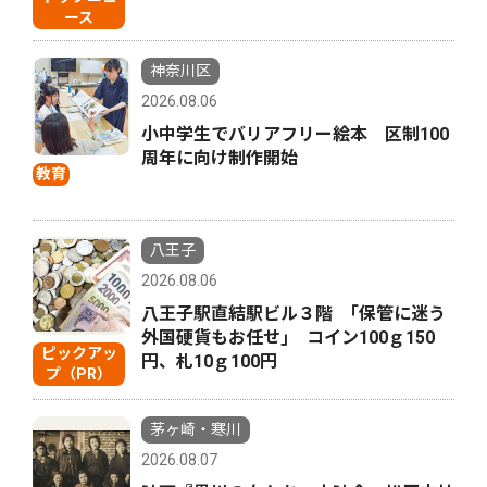
ース
神奈川区
2026.08.06
小中学生でバリアフリー絵本 区制100
周年に向け制作開始
教育
八王子
2026.08.06
八王子駅直結駅ビル３階 ｢保管に迷う
外国硬貨もお任せ｣ コイン100ｇ150
ピックアッ
円、札10ｇ100円
プ（PR）
茅ヶ崎・寒川
2026.08.07