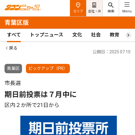
エリア
会社・IR
検索
Menu
青葉区版
すべて
トップニュース
文化
社会
教育
ス
戻る
公開日：2025.07.10
青葉区
ピックアップ（PR）
市長選
期日前投票は７月中に
区内２か所で21日から