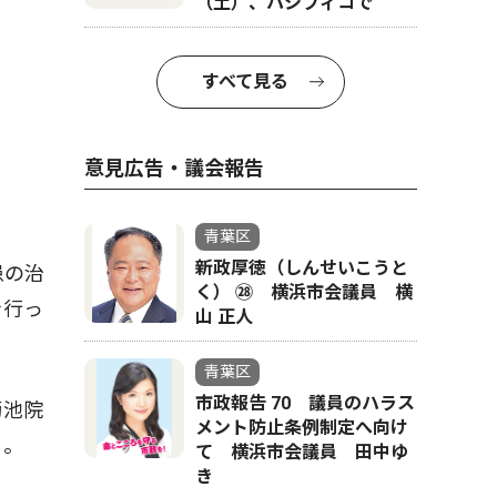
（土）、パシフィコで
すべて見る
意見広告・議会報告
青葉区
新政厚徳（しんせいこうと
患の治
く） ㉘ 横浜市会議員 横
を行っ
山 正人
青葉区
市政報告 70 議員のハラス
菊池院
メント防止条例制定へ向け
る。
て 横浜市会議員 田中ゆ
き