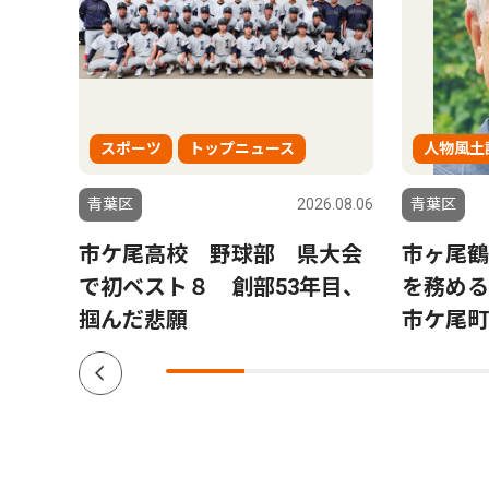
スポーツ
トップニュース
人物風土
6.04.02
青葉区
2026.08.06
青葉区
再
市ケ尾高校 野球部 県大会
市ヶ尾鶴
年度は
で初ベスト８ 創部53年目、
を務め
掴んだ悲願
市ケ尾町