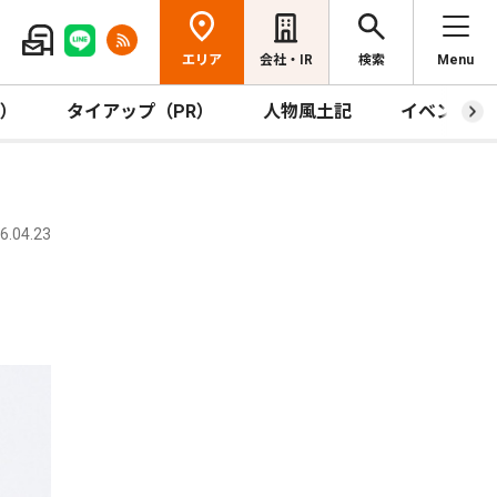
エリア
会社・IR
検索
Menu
R）
タイアップ（PR）
人物風土記
イベント
.04.23