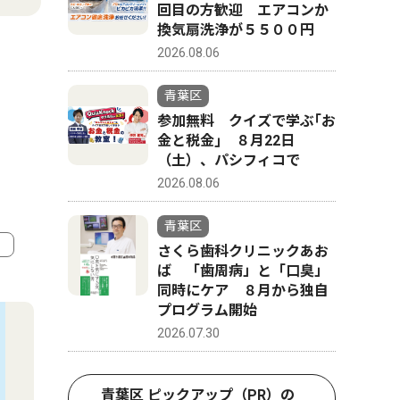
回目の方歓迎 エアコンか
換気扇洗浄が５５００円
2026.08.06
青葉区
参加無料 クイズで学ぶ｢お
金と税金｣ ８月22日
（土）、パシフィコで
2026.08.06
青葉区
さくら歯科クリニックあお
ば 「歯周病」と「口臭」
4
5
同時にケア ８月から独自
プログラム開始
2026.07.30
青葉区 ピックアップ（PR）の