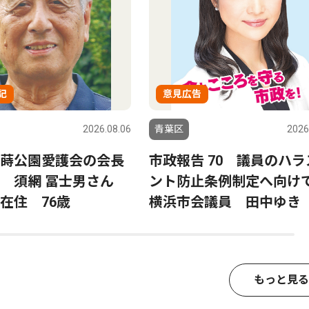
記
意見広告
2026.08.06
青葉区
2026
蒔公園愛護会の会長
市政報告 70 議員のハラ
る 須網 冨士男さん
ント防止条例制定へ向
在住 76歳
横浜市会議員 田中ゆき
もっと見る