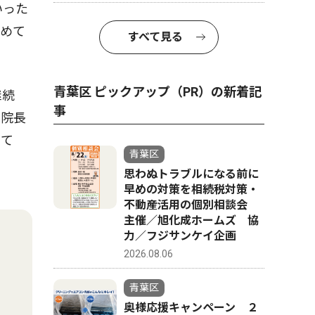
いった
勧めて
すべて見る
青葉区 ピックアップ（PR）の新着記
継続
事
池院長
みて
青葉区
思わぬトラブルになる前に
早めの対策を相続税対策・
不動産活用の個別相談会
主催／旭化成ホームズ 協
力／フジサンケイ企画
2026.08.06
青葉区
奥様応援キャンペーン ２