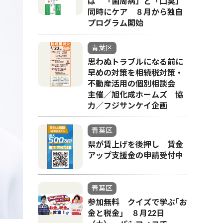
ば 「歯周病」と「口臭」
同時にケア ８月から独自
プログラム開始
青葉区
思わぬトラブルになる前に
早めの対策を相続税対策・
不動産活用の個別相談会
主催／旭化成ホームズ 協
力／フジサンケイ企画
青葉区
県が賃上げを後押し 賃金
アップ支援金の申請受付中
青葉区
参加無料 クイズで学ぶ｢お
金と税金｣ ８月22日