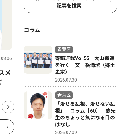
記事を検索
コラム
社会
トップニ
青葉区
寄稿連載Vol.55 大山街道
.08.06
青葉区
2026.08.01
青葉区
を行く 文 横溝潔（郷土
史家）
スメ
山中市長、パワハラ認定受け
山中市長
2026.07.30
けて
告発職員に直接謝罪 「初め
認定 第
て人権の意味を理解できた」
公表
青葉区
「治せる乱視、治せない乱
視」 コラム【60】 悠先
生のちょっと気になる目の
はなし
2026.07.09