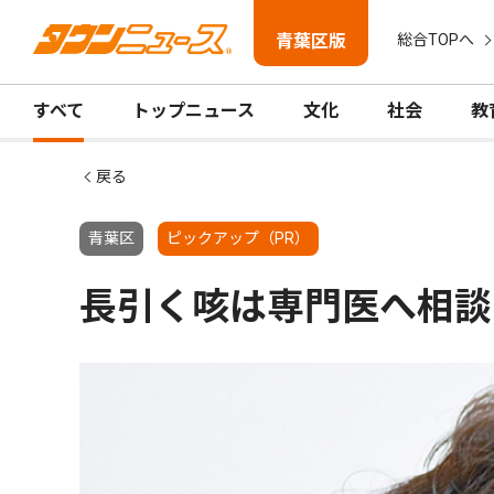
青葉区版
総合TOPへ
すべて
トップニュース
文化
社会
教
戻る
青葉区
ピックアップ（PR）
長引く咳は専門医へ相談