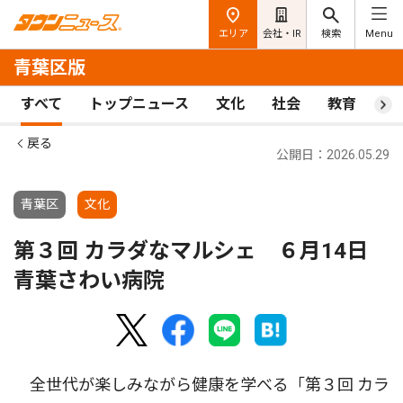
エリア
会社・IR
検索
Menu
青葉区版
すべて
トップニュース
文化
社会
教育
ス
戻る
公開日：2026.05.29
青葉区
文化
第３回 カラダなマルシェ ６月14日
青葉さわい病院
全世代が楽しみながら健康を学べる「第３回 カラ