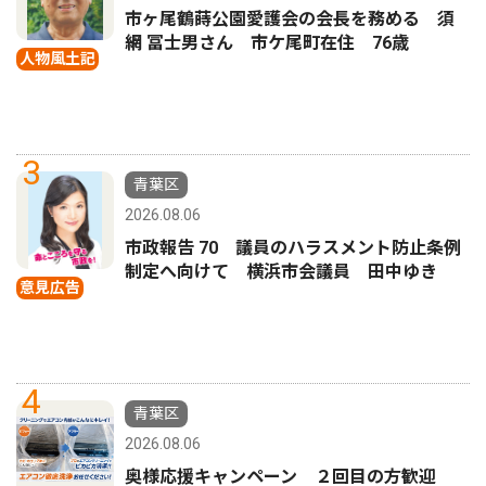
市ヶ尾鶴蒔公園愛護会の会長を務める 須
網 冨士男さん 市ケ尾町在住 76歳
人物風土記
3
青葉区
2026.08.06
市政報告 70 議員のハラスメント防止条例
制定へ向けて 横浜市会議員 田中ゆき
意見広告
4
青葉区
2026.08.06
奥様応援キャンペーン ２回目の方歓迎