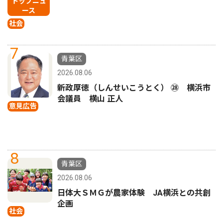
トップニュ
ース
社会
7
青葉区
2026.08.06
新政厚徳（しんせいこうとく） ㉘ 横浜市
会議員 横山 正人
意見広告
8
青葉区
2026.08.06
日体大ＳＭＧが農家体験 JA横浜との共創
企画
社会