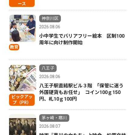
ース
神奈川区
2026.08.06
小中学生でバリアフリー絵本 区制100
周年に向け制作開始
教育
八王子
2026.08.06
八王子駅直結駅ビル３階 ｢保管に迷う
外国硬貨もお任せ｣ コイン100ｇ150
ピックアッ
円、札10ｇ100円
プ（PR）
茅ヶ崎・寒川
2026.08.07