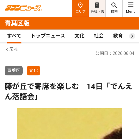
エリア
会社・IR
検索
Menu
青葉区版
すべて
トップニュース
文化
社会
教育
ス
戻る
公開日：2026.06.04
青葉区
文化
藤が丘で寄席を楽しむ 14日「でんえ
ん落語会」