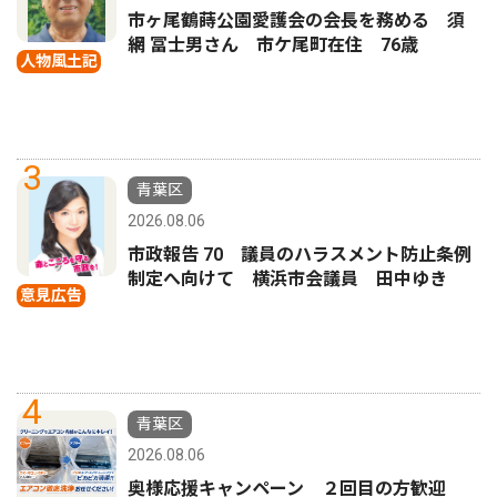
市ヶ尾鶴蒔公園愛護会の会長を務める 須
網 冨士男さん 市ケ尾町在住 76歳
人物風土記
3
青葉区
2026.08.06
市政報告 70 議員のハラスメント防止条例
制定へ向けて 横浜市会議員 田中ゆき
意見広告
4
青葉区
2026.08.06
奥様応援キャンペーン ２回目の方歓迎