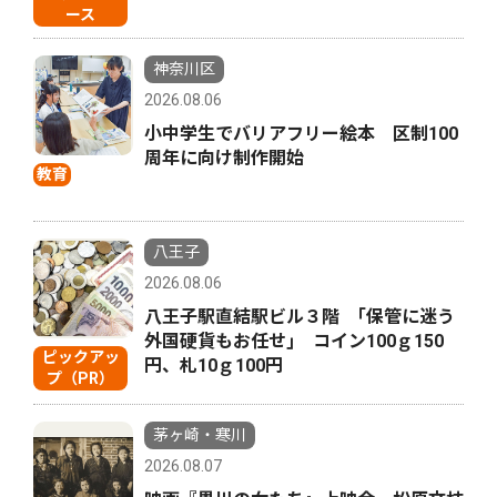
ース
神奈川区
2026.08.06
小中学生でバリアフリー絵本 区制100
周年に向け制作開始
教育
八王子
2026.08.06
八王子駅直結駅ビル３階 ｢保管に迷う
外国硬貨もお任せ｣ コイン100ｇ150
ピックアッ
円、札10ｇ100円
プ（PR）
茅ヶ崎・寒川
2026.08.07