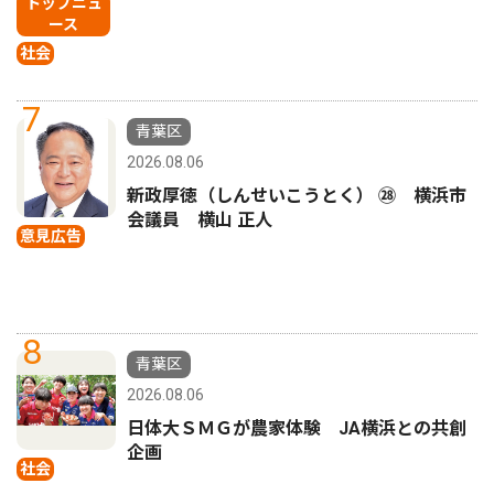
トップニュ
ース
社会
7
青葉区
2026.08.06
新政厚徳（しんせいこうとく） ㉘ 横浜市
会議員 横山 正人
意見広告
8
青葉区
2026.08.06
日体大ＳＭＧが農家体験 JA横浜との共創
企画
社会