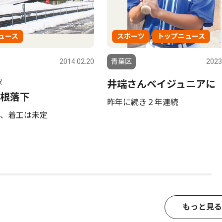
ュース
スポーツ
トップニュース
2014.02.20
青葉区
2023
駅
井端さんベイジュニアに
根落下
昨年に続き２年連続
、着工は未定
もっと見る