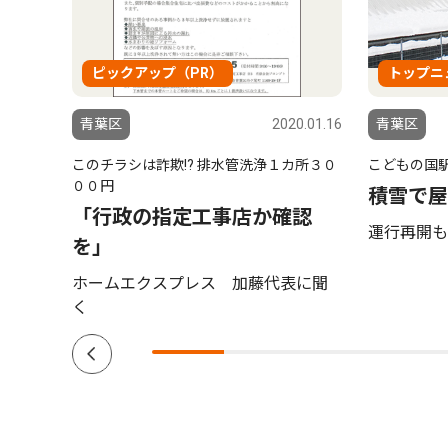
ピックアップ（PR）
トップニ
6.07.30
青葉区
2020.01.16
青葉区
このチラシは詐欺!? 排水管洗浄１カ所３０
こどもの国
の屋
００円
積雪で屋
投票
「行政の指定工事店か確認
運行再開も
を」
ホームエクスプレス 加藤代表に聞
く