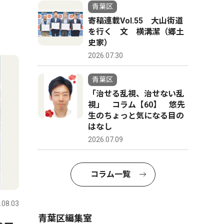
青葉区
寄稿連載Vol.55 大山街道
を行く 文 横溝潔（郷土
史家）
2026.07.30
青葉区
「治せる乱視、治せない乱
視」 コラム【60】 悠先
生のちょっと気になる目の
はなし
2026.07.09
コラム一覧
.08.03
青葉区編集室