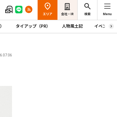
エリア
会社・IR
検索
Menu
R）
タイアップ（PR）
人物風土記
イベント
.07.06