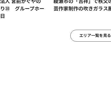
法人 宮前かぐやの
綾瀬市の「吉祥」で秩父
り㉟ グループホー
芸作家制作の吹きガラス
日
エリア一覧を見る