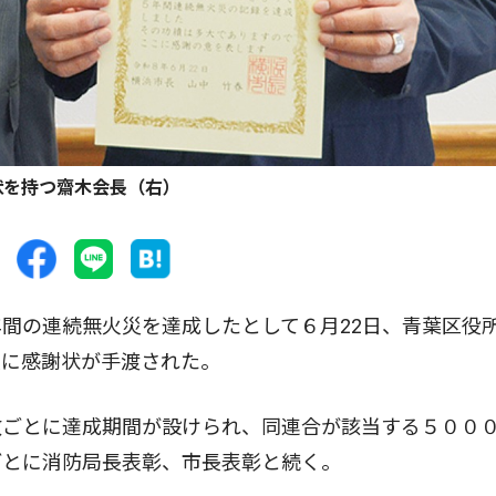
状を持つ齋木会長（右）
間の連続無火災を達成したとして６月22日、青葉区役
長に感謝状が手渡された。
ごとに達成期間が設けられ、同連合が該当する５００
ごとに消防局長表彰、市長表彰と続く。