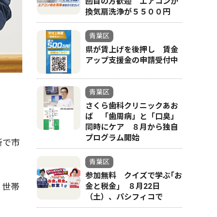
回目の方歓迎 エアコンか
換気扇洗浄が５５００円
青葉区
県が賃上げを後押し 賃金
アップ支援金の申請受付中
青葉区
さくら歯科クリニックあお
ば 「歯周病」と「口臭」
同時にケア ８月から独自
プログラム開始
所で市
青葉区
参加無料 クイズで学ぶ｢お
金と税金｣ ８月22日
０世帯
（土）、パシフィコで