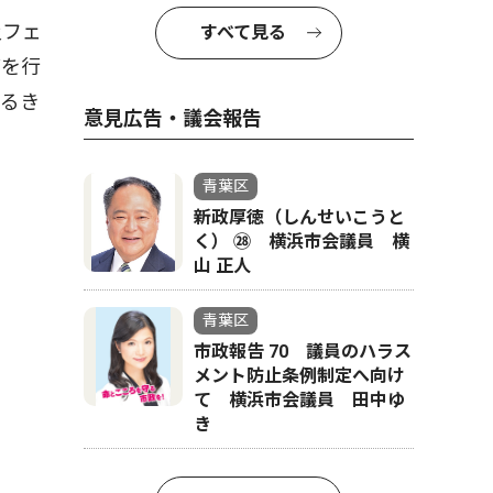
災フェ
すべて見る
どを行
するき
意見広告・議会報告
青葉区
新政厚徳（しんせいこうと
く） ㉘ 横浜市会議員 横
山 正人
青葉区
市政報告 70 議員のハラス
メント防止条例制定へ向け
て 横浜市会議員 田中ゆ
き