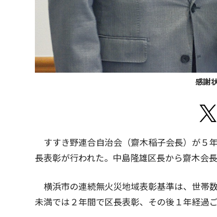
感謝
すすき野連合自治会（齋木稲子会長）が５年
長表彰が行われた。中島隆雄区長から齋木会
横浜市の連続無火災地域表彰基準は、世帯数
未満では２年間で区長表彰、その後１年経過