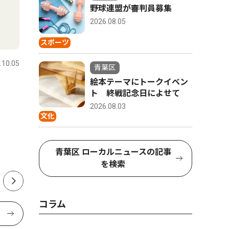
野球連盟が審判員募集
2026.08.05
社会
トップニ
スポーツ
.10.05
青葉区
2026.08.01
青葉区
青葉区
絵本テーマにトークイベン
山中市長、パワハラ認定受け
田奈高校
ト 終戦記念日によせて
告発職員に直接謝罪 「初め
編・統合
2026.08.03
て人権の意味を理解できた」
１３９人
文化
青葉区 ローカルニュースの記事
を検索
コラム