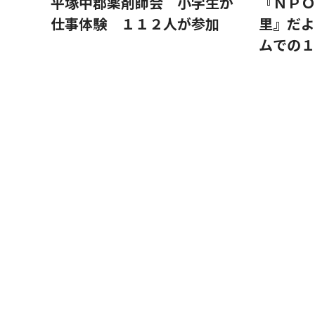
平塚中郡薬剤師会 小学生が
『ＮＰＯ
仕事体験 １１２人が参加
里』だよ
ムでの１