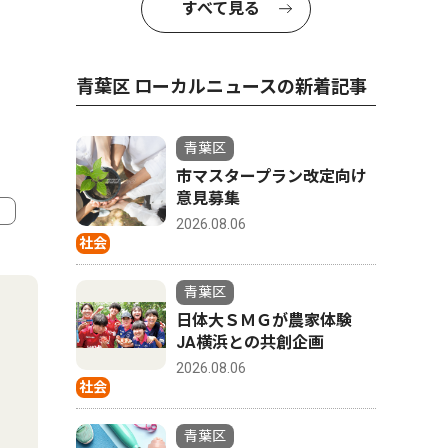
すべて見る
青葉区 ローカルニュースの新着記事
青葉区
市マスタープラン改定向け
意見募集
2026.08.06
社会
4
5
青葉区
日体大ＳＭＧが農家体験
JA横浜との共創企画
2026.08.06
社会
青葉区