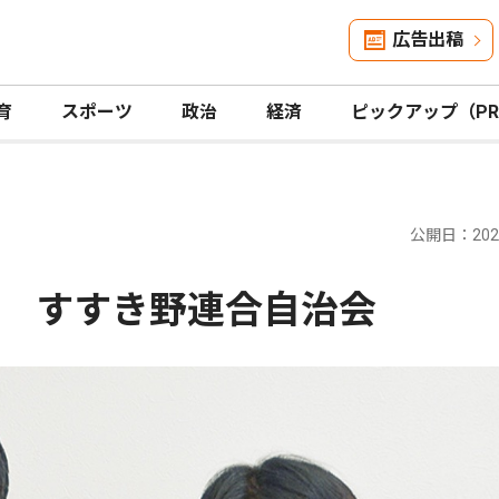
広告出稿
育
スポーツ
政治
経済
ピックアップ（P
公開日：2026
 すすき野連合自治会