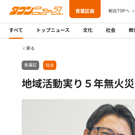
青葉区版
総合TOPへ
すべて
トップニュース
文化
社会
教
戻る
青葉区
社会
地域活動実り５年無火災