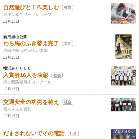
自然遊びと工作楽しむ
教育
東洋英和でワークショップ
12月15日
新治里山公園
わら馬のふき替え完了
文化
地域住民ら約50人が参加
12月15日
横浜みどりＬＣ
入賞者16人を表彰
社会
第２回防犯川柳コンクール
12月15日
交通安全の功労を称え
社会
個人４人を表彰
12月15日
だまされないでその電話
社会