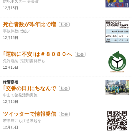
防犯ポスター 署長賞
12月15日
死亡者数が昨年比で増
社会
事故件数は減少
12月15日
｢運転に不安｣は＃８０８０へ
社会
免許返納で証明書発行も
12月15日
緑警察署
｢交番の日｣にちなんで
社会
中山で啓発活動実施
12月15日
ツイッターで情報発信
社会
若年層にも注意喚起を
12月15日