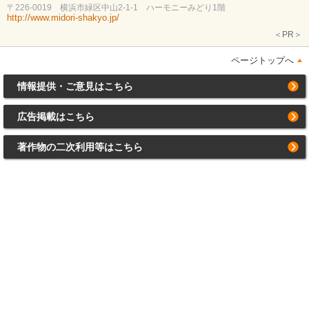
〒226-0019 横浜市緑区中山2-1-1 ハーモニーみどり1階
http://www.midori-shakyo.jp/
＜PR＞
ページトップへ
情報提供・ご意見はこちら
広告掲載はこちら
著作物の二次利用等はこちら