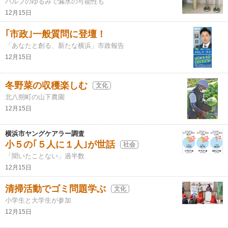
バルブのゆるみで漏水の可能性も
12月15日
｢市政｣一般質問に登壇！
「あなたと創る、新たな横浜」市政報告
12月15日
冬野菜の収穫楽しむ
文化
北八朔町の山下農園
12月15日
横浜市ヤングケアラー調査
小５の｢５人に１人｣が世話
社会
「聞いたことない」過半数
12月15日
清掃活動でゴミ問題学ぶ
文化
小学生と大学生が参加
12月15日