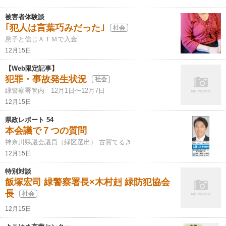
被害者体験談
｢犯人は言葉巧みだった｣
社会
息子と信じＡＴＭで入金
12月15日
【Web限定記事】
犯罪・事故発生状況
社会
緑警察署管内 12月1日〜12月7日
12月15日
県政レポート 54
本会議で７つの質問
神奈川県議会議員（緑区選出） 古賀てるき
12月15日
特別対談
飯塚宏司 緑警察署長×木村赳 緑防犯協会
長
社会
12月15日