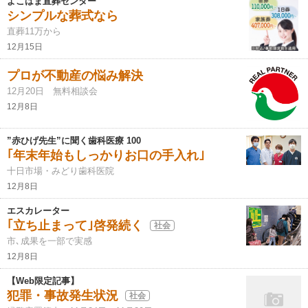
よこはま直葬センター
シンプルな葬式なら
直葬11万から
12月15日
プロが不動産の悩み解決
12月20日 無料相談会
12月8日
”赤ひげ先生”に聞く歯科医療 100
｢年末年始もしっかりお口の手入れ｣
十日市場・みどり歯科医院
12月8日
エスカレーター
｢立ち止まって｣啓発続く
社会
市､成果を一部で実感
12月8日
【Web限定記事】
犯罪・事故発生状況
社会