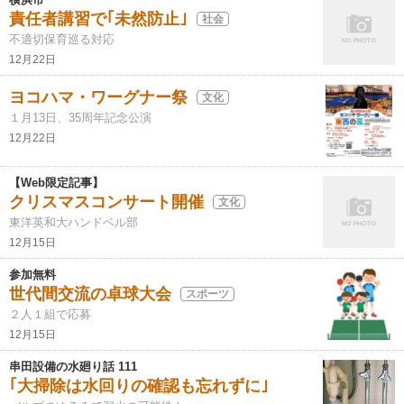
責任者講習で｢未然防止｣
社会
不適切保育巡る対応
12月22日
ヨコハマ・ワーグナー祭
文化
１月13日、35周年記念公演
12月22日
【Web限定記事】
クリスマスコンサート開催
文化
東洋英和大ハンドベル部
12月15日
参加無料
世代間交流の卓球大会
スポーツ
２人１組で応募
12月15日
串田設備の水廻り話 111
｢大掃除は水回りの確認も忘れずに｣