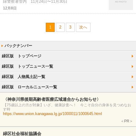
緑警察署管内 11月24日〜11月30日
12月8日
1
2
3
次へ
緑区版 トップページ
緑区版 トップニュース一覧
緑区版 人物風土記一覧
緑区版 ローカルニュース一覧
〈神奈川県後期高齢者医療広域連合からお知らせ〉
【75歳以上の方が対象】いざ、健康診査へ！ 今こそ自分の身体を見つめなお
す時
https://www.union.kanagawa.lg.jp/1000011/1000645.html
＜PR＞
緑区社会福祉協議会