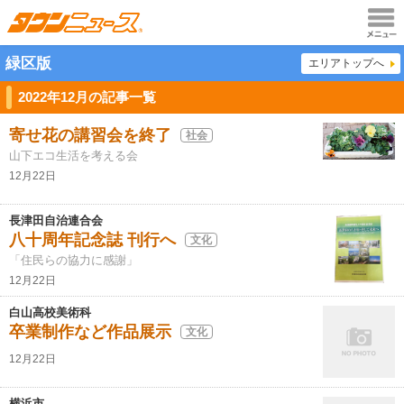
メニュ
緑区版
エリアトップへ
ー
2022年12月の記事一覧
寄せ花の講習会を終了
社会
山下エコ生活を考える会
12月22日
長津田自治連合会
八十周年記念誌 刊行へ
文化
「住民らの協力に感謝」
12月22日
白山高校美術科
卒業制作など作品展示
文化
12月22日
横浜市