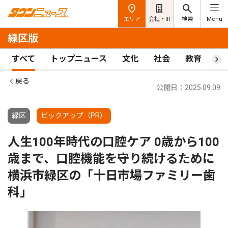
エリア
会社・IR
検索
Menu
緑区版
すべて
トップニュース
文化
社会
教育
ス
戻る
公開日：2025.09.09
緑区
ピックアップ（PR）
人生100年時代の口腔ケア 0歳から100
歳まで、口腔機能を守り続けるために
横浜市緑区の「十日市場ファミリー歯
科」