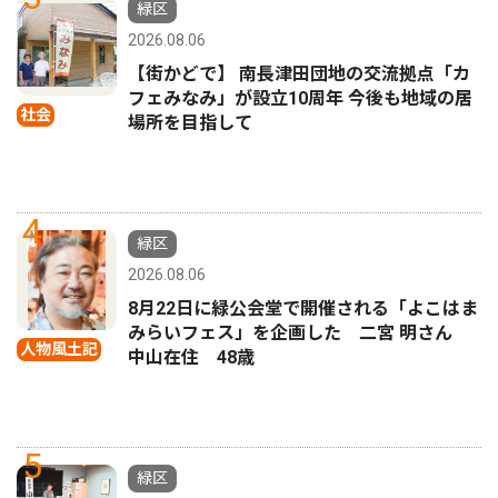
緑区
2026.08.06
【街かどで】 南長津田団地の交流拠点「カ
フェみなみ」が設立10周年 今後も地域の居
社会
場所を目指して
4
緑区
2026.08.06
8月22日に緑公会堂で開催される「よこはま
みらいフェス」を企画した 二宮 明さん
人物風土記
中山在住 48歳
5
緑区