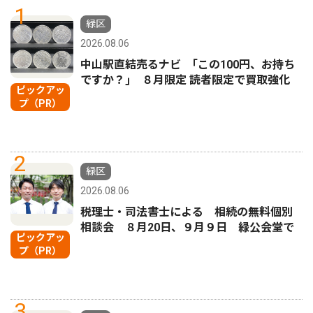
1
緑区
2026.08.06
中山駅直結売るナビ ｢この100円、お持ち
ですか？｣ ８月限定 読者限定で買取強化
ピックアッ
プ（PR）
2
緑区
2026.08.06
税理士・司法書士による 相続の無料個別
相談会 ８月20日、９月９日 緑公会堂で
ピックアッ
プ（PR）
3