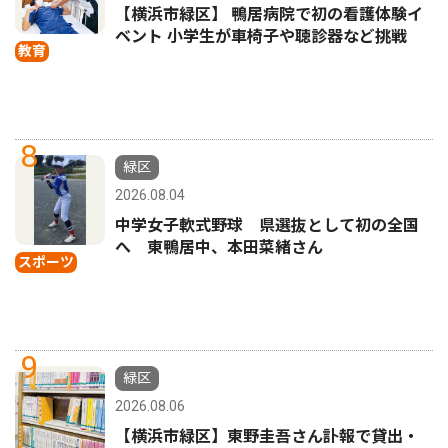
【横浜市緑区】 鴨居病院で初の看護体験イ
ベント 小学生が車椅子や聴診器など挑戦
教育
8
緑区
2026.08.04
中学女子軟式野球 県選抜として初の全国
へ 東鴨居中、本田菜緒さん
スポーツ
9
緑区
2026.08.06
【横浜市緑区】東野圭吾さん訃報で貸出・