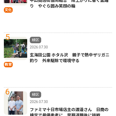
中山商店街協同組合 雨上がりに響く盆踊
り やぐら囲み笑顔の輪
文化
5
緑区
2026.07.30
玄海田公園 ホタル沢 親子で熱中ザリガニ
釣り 外来駆除で環境守る
教育
6
緑区
2026.07.30
ファミマ十日市場店主の渡邉さん 日商の
検定で最優秀者に 早期退職後に挑戦