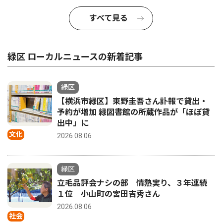
すべて見る
緑区 ローカルニュースの新着記事
緑区
【横浜市緑区】東野圭吾さん訃報で貸出・
予約が増加 緑図書館の所蔵作品が「ほぼ貸
出中」に
文化
2026.08.06
緑区
立毛品評会ナシの部 情熱実り、３年連続
１位 小山町の宮田吉秀さん
2026.08.06
社会