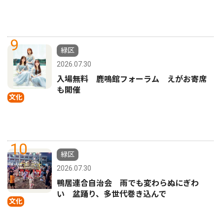
9
緑区
2026.07.30
入場無料 鹿鳴館フォーラム えがお寄席
も開催
文化
10
緑区
2026.07.30
鴨居連合自治会 雨でも変わらぬにぎわ
い 盆踊り、多世代巻き込んで
文化