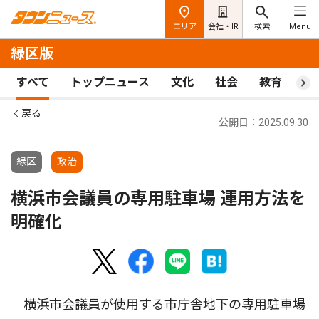
エリア
会社・IR
検索
Menu
緑区版
すべて
トップニュース
文化
社会
教育
ス
戻る
公開日：2025.09.30
緑区
政治
横浜市会議員の専用駐車場 運用方法を
明確化
横浜市会議員が使用する市庁舎地下の専用駐車場