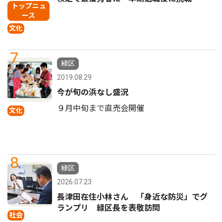
トップニュ
ース
文化
7
緑区
2019.08.29
今が旬の浜なし盛況
９月中旬まで直売会開催
文化
8
緑区
2026.07.23
長津田在住小林さん 「身近な防災」でグ
ランプリ 緑区長を表敬訪問
社会