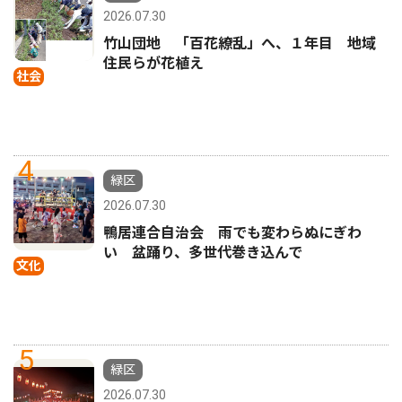
2026.07.30
竹山団地 「百花繚乱」へ、１年目 地域
住民らが花植え
社会
4
緑区
2026.07.30
鴨居連合自治会 雨でも変わらぬにぎわ
い 盆踊り、多世代巻き込んで
文化
5
緑区
2026.07.30