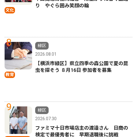
り やぐら囲み笑顔の輪
文化
8
緑区
2026.08.01
【横浜市緑区】県立四季の森公園で夏の昆
虫を探そう ８月16日 参加者を募集
教育
9
緑区
2026.07.30
ファミマ十日市場店主の渡邉さん 日商の
検定で最優秀者に 早期退職後に挑戦