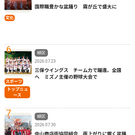
国際職豊かな盆踊り 霧が丘で盛大に
文化
6
緑区
2026.07.23
三保ウイングス チーム力で躍進、全国
へ ミズノ主催の野球大会で
スポーツ
トップニュ
ース
7
緑区
2026.07.30
中山商店街協同組合 雨上がりに響く盆踊