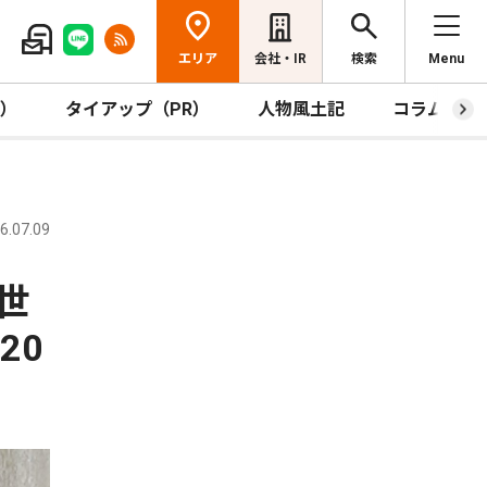
エリア
会社・IR
検索
Menu
R）
タイアップ（PR）
人物風土記
コラム
.07.09
世
20