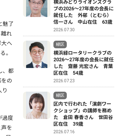
横浜みどりライオンズクラ
ブの2026〜27年度の会長に
就任した 外邨（とむら）
信一さん 中山在住 63歳
と魅了
2026.07.30
ら離れ
洋大へ
緑区
いる。
横浜緑ロータリークラブの
2026〜27年度の会長に就任
した 齋藤 光宏さん 青葉
し、都
区在住 54歳
感をの
2026.07.23
入り
緑区
区内で行われた「演劇ワー
クショップ」の講師を務め
た 倉田 春香さん 世田谷
が過度
区在住 39歳
と声を
2026.07.16