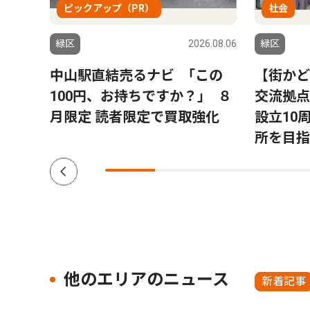
ピックアップ（PR）
社会
6.08.06
緑区
2026.08.06
緑区
ハラ｣
中山駅直結売るナビ ｢この
【街かど
100円、お持ちですか？｣ ８
交流拠点
月限定 読者限定で買取強化
設立10
所を目指
他のエリアのニュース
新着記事