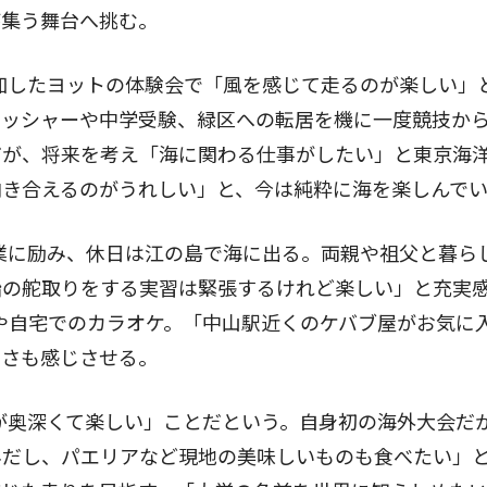
が集う舞台へ挑む。
加したヨットの体験会で「風を感じて走るのが楽しい」
レッシャーや中学受験、緑区への転居を機に一度競技か
だが、将来を考え「海に関わる仕事がしたい」と東京海
向き合えるのがうれしい」と、今は純粋に海を楽しんで
業に励み、休日は江の島で海に出る。両親や祖父と暮ら
船の舵取りをする実習は緊張するけれど楽しい」と充実
や自宅でのカラオケ。「中山駅近くのケバブ屋がお気に
しさも感じさせる。
が奥深くて楽しい」ことだという。自身初の海外大会だ
みだし、パエリアなど現地の美味しいものも食べたい」