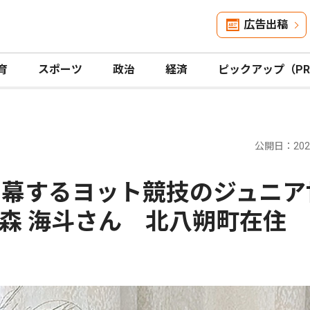
広告出稿
育
スポーツ
政治
経済
ピックアップ（P
公開日：2026
開幕するヨット競技のジュニア
森 海斗さん 北八朔町在住 