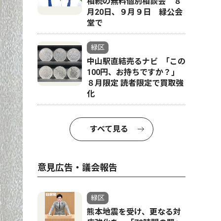
相続の無料個別相談会 ８
月20日、９月９日 緑公会
堂で
緑区
中山駅直結売るナビ ｢この
100円、お持ちですか？｣
８月限定 読者限定で買取強
化
すべて見る
意見広告・議会報告
緑区
熊本地震を受け、更なる対