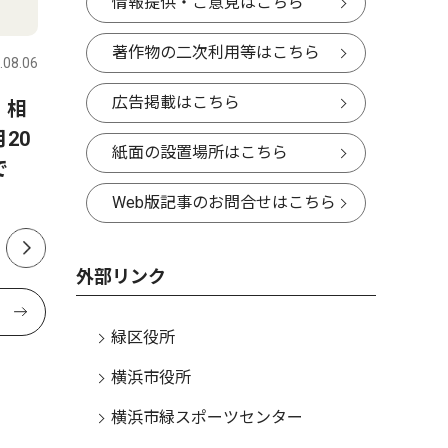
情報提供・ご意見はこちら
人物風土記
社会
著作物の二次利用等はこちら
.08.06
緑区
2026.08.06
緑区
広告掲載はこちら
 相
8月22日に緑公会堂で開催さ
霧が丘 
20
れる「よこはまみらいフェ
落語会 
紙面の設置場所はこちら
で
ス」を企画した 二宮 明さ
トーク」
ん 中山在住 48歳
Web版記事のお問合せはこちら
外部リンク
緑区役所
横浜市役所
横浜市緑スポーツセンター