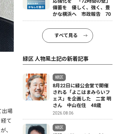
応強化を 「72時間の壁」
備蓄を 優しく、強く、豊
かな横浜へ 市政報告 70
すべて見る
緑区 人物風土記の新着記事
緑区
8月22日に緑公会堂で開催
される「よこはまみらいフ
ェス」を企画した 二宮 明
さん 中山在住 48歳
て出場
2026.08.06
を経て
緑区
たが、