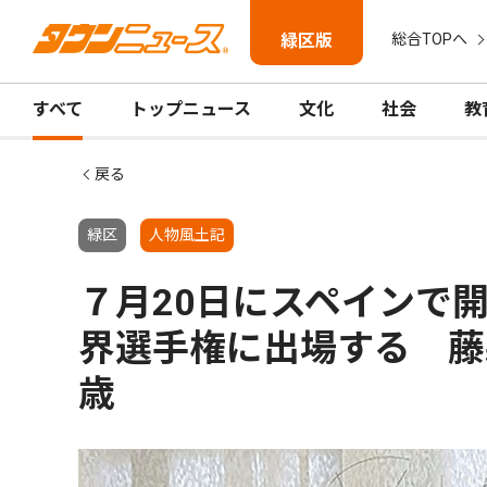
緑区版
総合TOPへ
すべて
トップニュース
文化
社会
教
戻る
緑区
人物風土記
７月20日にスペインで
界選手権に出場する 藤
歳