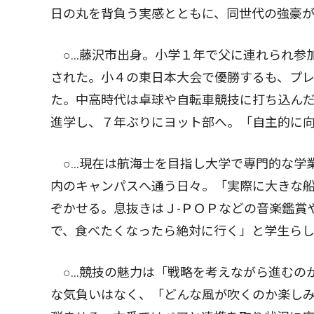
日の丸を背負う実感とともに、同世代の強豪
○…藤沢市出身。小学１年で父に連れられ参
された。小４の東日本大会で優勝するも、プ
た。中高時代は卓球や自転車競技に打ち込ん
進学し、７年ぶりにヨット部へ。「自主的に
○…現在は航海士を目指し大学で専門的な学
内のキャンパスへ通う日々。「実際に大きな
ぞかせる。息抜きはＪ-ＰＯＰなどの音楽鑑賞
で、食べたくなったら絶対に行く」と学生ら
○…競技の魅力は「戦略を考えながら進むの
な気負いはなく、「どんな風が吹くのか楽し