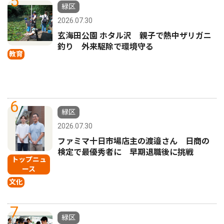
5
緑区
2026.07.30
玄海田公園 ホタル沢 親子で熱中ザリガニ
釣り 外来駆除で環境守る
教育
6
緑区
2026.07.30
ファミマ十日市場店主の渡邉さん 日商の
検定で最優秀者に 早期退職後に挑戦
トップニュ
ース
文化
7
緑区