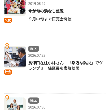
2019.08.29
今が旬の浜なし盛況
９月中旬まで直売会開催
文化
8
緑区
2026.07.23
長津田在住小林さん 「身近な防災」でグ
ランプリ 緑区長を表敬訪問
社会
9
緑区
2026.07.30