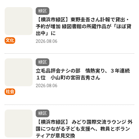
緑区
【横浜市緑区】東野圭吾さん訃報で貸出・
予約が増加 緑図書館の所蔵作品が「ほぼ貸
出中」に
文化
2026.08.06
緑区
立毛品評会ナシの部 情熱実り、３年連続
１位 小山町の宮田吉秀さん
2026.08.06
社会
緑区
【横浜市緑区】 みどり国際交流ラウンジ 外
国につながる子ども支援へ、教員とボラン
ティアが意見交換