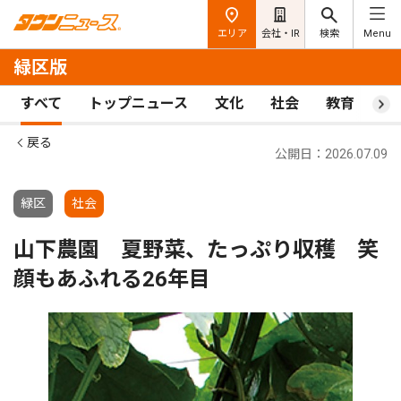
エリア
会社・IR
検索
Menu
緑区版
すべて
トップニュース
文化
社会
教育
ス
戻る
公開日：2026.07.09
緑区
社会
山下農園 夏野菜、たっぷり収穫 笑
顔もあふれる26年目