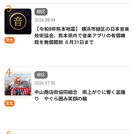
3
緑区
2026.08.04
【令和8年熊本地震】 横浜市緑区の日本音楽
技術協会、熊本県内で音楽アプリの有償機
文化
能を無償開放 ８月31日まで
4
緑区
2026.07.30
中山商店街協同組合 雨上がりに響く盆踊
り やぐら囲み笑顔の輪
文化