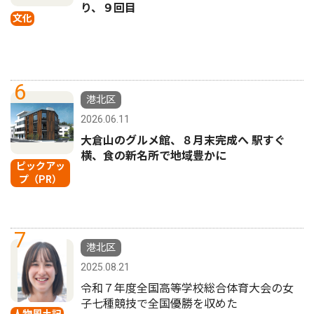
り、９回目
文化
6
港北区
2026.06.11
大倉山のグルメ館、８月末完成へ 駅すぐ
横、食の新名所で地域豊かに
ピックアッ
プ（PR）
7
港北区
2025.08.21
令和７年度全国高等学校総合体育大会の女
子七種競技で全国優勝を収めた