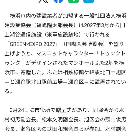
横浜市内の建設業者が加盟する一般社団法人横浜
建設業協会（福嶋隆太郎会長）は2027年3月から旧
上瀬谷通信施設（米軍施設跡地）で行われる
「GREEN×EXPO 2027」（国際園芸博覧会）を盛り
上げようと、マスコットキャラクター「トゥンクト
ゥンク」がデザインされたマンホールふた2基を横
浜市に寄贈した。ふたは相鉄線鶴ケ峰駅北口＝旭区
＝と瀬谷駅北口駅前広場＝瀬谷区＝に設置されてい
る。
3月24日に市役所で贈呈式があり、同協会から水
村初男副会長、松本文明副会長、旭区会の頭山俊男
会長、瀬谷区会の武田和親会長らが参加。水村副会