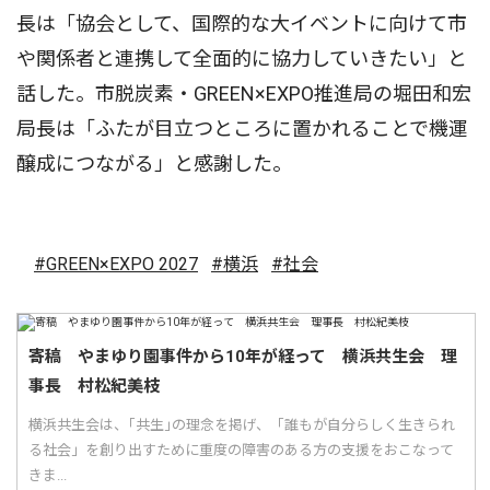
長は「協会として、国際的な大イベントに向けて市
や関係者と連携して全面的に協力していきたい」と
話した。市脱炭素・GREEN×EXPO推進局の堀田和宏
局長は「ふたが目立つところに置かれることで機運
醸成につながる」と感謝した。
#GREEN×EXPO 2027
#横浜
#社会
寄稿 やまゆり園事件から10年が経って 横浜共生会 理
事長 村松紀美枝
横浜共生会は、｢共生｣の理念を掲げ、「誰もが自分らしく生きられ
る社会」を創り出すために重度の障害のある方の支援をおこなって
きま...