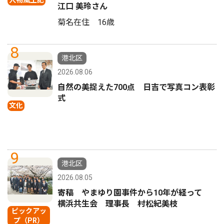
人物風土記
江口 美玲さん
菊名在住 16歳
8
港北区
2026.08.06
自然の美捉えた700点 日吉で写真コン表彰
式
文化
9
港北区
2026.08.05
寄稿 やまゆり園事件から10年が経って
横浜共生会 理事長 村松紀美枝
ピックアッ
プ（PR）