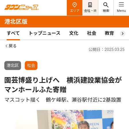
エリア
会社・IR
検索
Menu
港北区版
すべて
トップニュース
文化
社会
教育
ス
戻る
公開日：2025.03.25
港北区
社会
園芸博盛り上げへ 横浜建設業協会が
マンホールふた寄贈
マスコット描く 鶴ケ峰駅、瀬谷駅付近に2基設置