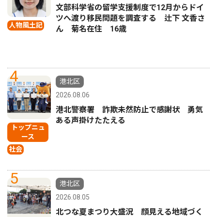
文部科学省の留学支援制度で12月からドイ
ツへ渡り移民問題を調査する 辻下 文香さ
人物風土記
ん 菊名在住 16歳
4
港北区
2026.08.06
港北警察署 詐欺未然防止で感謝状 勇気
ある声掛けたたえる
トップニュ
ース
社会
5
港北区
2026.08.05
北つな夏まつり大盛況 顔見える地域づく