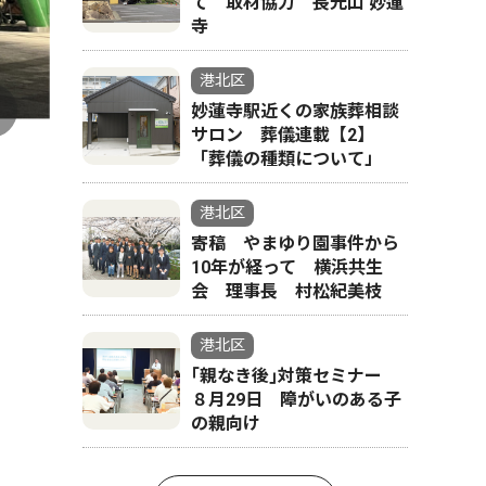
て 取材協力 長光山 妙蓮
寺
港北区
妙蓮寺駅近くの家族葬相談
サロン 葬儀連載【2】
「葬儀の種類について」
港北区
寄稿 やまゆり園事件から
10年が経って 横浜共生
会 理事長 村松紀美枝
港北区
｢親なき後｣対策セミナー
８月29日 障がいのある子
の親向け