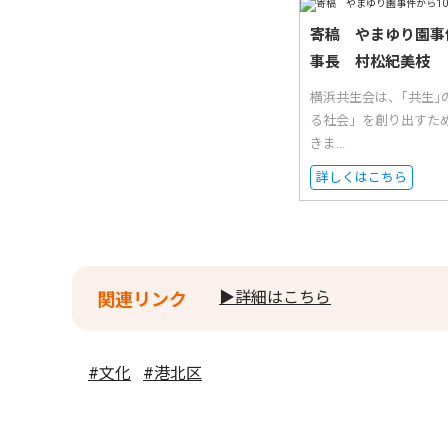
寄稿 やまゆり園事
事長 村松紀美枝
横浜共生会は、｢共生
る社会」を創り出すた
きま...
詳しくはこちら
▶詳細はこちら
関連リンク
#文化
#港北区