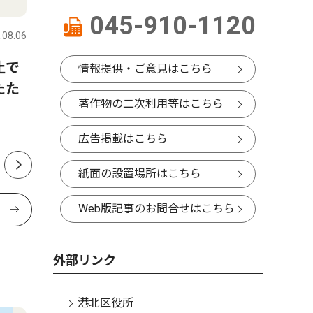
人物風土記
ピックアッ
045-910-1120
.08.06
港北区
2026.08.06
港北区
止で
文部科学省の留学支援制度で
大倉山の
情報提供・ご意見はこちら
たた
12月からドイツへ渡り移民問
成へ 駅
著作物の二次利用等はこちら
題を調査する 辻下 文香さ
地域豊か
ん 菊名在住 16歳
広告掲載はこちら
紙面の設置場所はこちら
Web版記事のお問合せはこちら
外部リンク
港北区役所