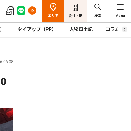
エリア
会社・IR
検索
Menu
R）
タイアップ（PR）
人物風土記
コラム
.06.08
0