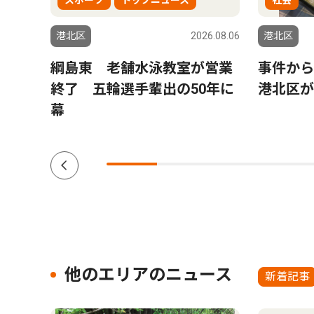
スポーツ
トップニュース
社会
5.08.21
港北区
2026.08.06
港北区
会の女
綱島東 老舗水泳教室が営業
事件か
終了 五輪選手輩出の50年に
港北区が
幕
他のエリアのニュース
新着記事