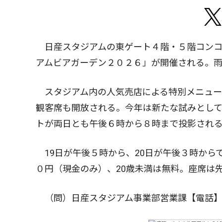
日産スタジアムの東ゲート４階・５階コンコー
アムビアガーデン２０２６」が開催される。
スタジアム内の人気売店による特別メニュー
観客席も開放される。今年は新たな試みとし
トが両日とも午後６時から８時まで投影され
19日が午後５時から、20日が午後３時からで
０円（現金のみ）、20歳未満は無料。座席は
（問）日産スタジアム事業部営業課【電話】