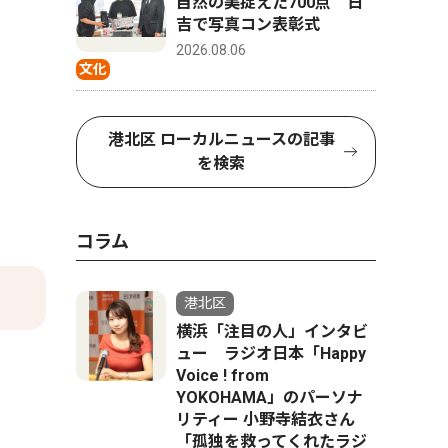
自然の美捉えた700点 日
吉で写真コン表彰式
2026.08.06
文化
港北区 ローカルニュースの記事
を検索
コラム
港北区
横浜「注目の人」インタビ
ュー ラジオ日本「Happy
Voice ! from
YOKOHAMA」のパーソナ
リティー 小野寺結衣さん
「孤独を救ってくれたラジ