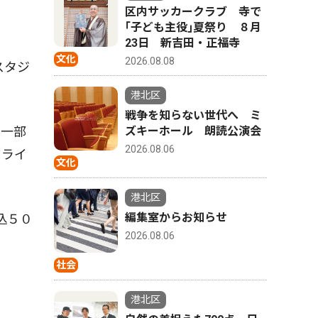
区内サッカークラブ 寺で
｢子ども主役｣夏祭り ８月
23日 新吉田・正福寺
文化
2026.08.08
スタジ
港北区
戦争を知らない世代へ ミ
ズキーホール 朗読公演会
の一部
2026.08.06
イライ
文化
港北区
編集室からお知らせ
込５０
2026.08.06
社会
港北区