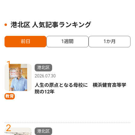
港北区 人気記事ランキング
前日
1週間
1か月
1
港北区
2026.07.30
人生の原点となる母校に 横浜健育高等学
院の12年
教育
2
港北区