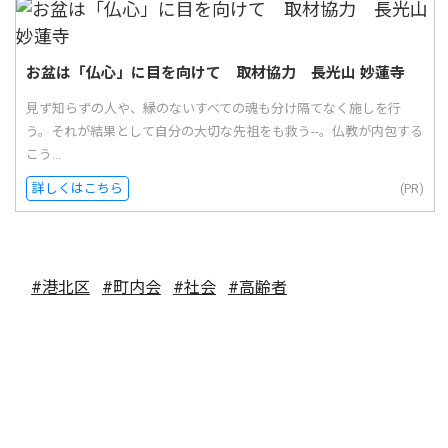
お盆は「仏心」に目を向けて 取材協力 長光山 妙蓮寺
見ず知らずの人や、縁のないすべての魂も分け隔てなく施しを行
う。それが結果として自分の大切な先祖をも救う--。仏教が内包する
こう...
詳しくはこちら
(PR)
#港北区
#町内会
#社会
#高齢者