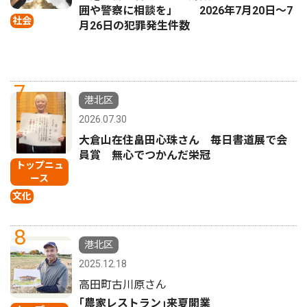
囲や警察に相談を」 2026年7月20日〜7
社会
月26日の犯罪発生件数
7
港北区
2026.07.30
大倉山在住畠田心珠さん 毎日書道展で会
員賞 無心でつかんだ栄冠
トップニュ
ース
文化
8
港北区
2025.12.18
高田町古川原さん
｢農家レストラン｣来夏開業