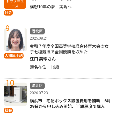
トップニュ
ース
構想10年の夢 実現へ
社会
9
港北区
2025.08.21
令和７年度全国高等学校総合体育大会の女
子七種競技で全国優勝を収めた
人物風土記
江口 美玲さん
菊名在住 16歳
10
港北区
2026.07.23
横浜市 宅配ボックス設置費用を補助 6月
29日から申し込み開始、半額程度で購入
社会