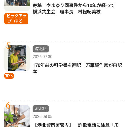
寄稿 やまゆり園事件から10年が経って
横浜共生会 理事長 村松紀美枝
ピックアッ
プ（PR）
5
港北区
2026.07.30
170年前の科学書を翻訳 万華鏡作家が自訳
本
文化
6
港北区
2026.08.05
【港北警察署管内】 詐欺電話に注意「周