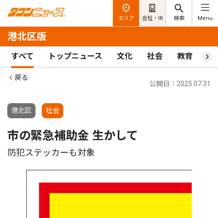
エリア
会社・IR
検索
Menu
港北区版
すべて
トップニュース
文化
社会
教育
ス
戻る
公開日：2025.07.31
港北区
社会
市の緊急補助金 生かして
防犯ステッカーも対象