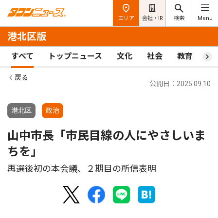
エリア
会社・IR
検索
Menu
港北区版
すべて
トップニュース
文化
社会
教育
ス
戻る
公開日：2025.09.10
港北区
政治
山中市長「市民目線の人にやさしいま
ちを」
再選後初の本会議、２期目の所信表明