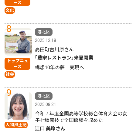
ース
文化
8
港北区
2025.12.18
高田町古川原さん
｢農家レストラン｣来夏開業
トップニュ
ース
構想10年の夢 実現へ
社会
9
港北区
2025.08.21
令和７年度全国高等学校総合体育大会の女
子七種競技で全国優勝を収めた
人物風土記
江口 美玲さん