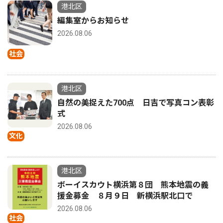
港北区
編集室からお知らせ
2026.08.06
社会
港北区
自然の美捉えた700点 日吉で写真コン表彰
式
2026.08.06
文化
港北区
ボーイスカウト横浜第８団 熊本地震の義
援金募金 ８月９日 新横浜駅北口で
2026.08.06
社会