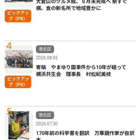
大倉山のグルメ館、８月末完成へ 駅すぐ
横、食の新名所で地域豊かに
ピックアッ
プ（PR）
4
港北区
2026.08.05
寄稿 やまゆり園事件から10年が経って
横浜共生会 理事長 村松紀美枝
ピックアッ
プ（PR）
5
港北区
2026.07.30
170年前の科学書を翻訳 万華鏡作家が自訳