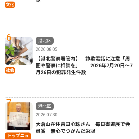
本
文化
6
港北区
2026.08.05
【港北警察署管内】 詐欺電話に注意「周
囲や警察に相談を」 2026年7月20日〜7
社会
月26日の犯罪発生件数
7
港北区
2026.07.30
大倉山在住畠田心珠さん 毎日書道展で会
員賞 無心でつかんだ栄冠
トップニュ