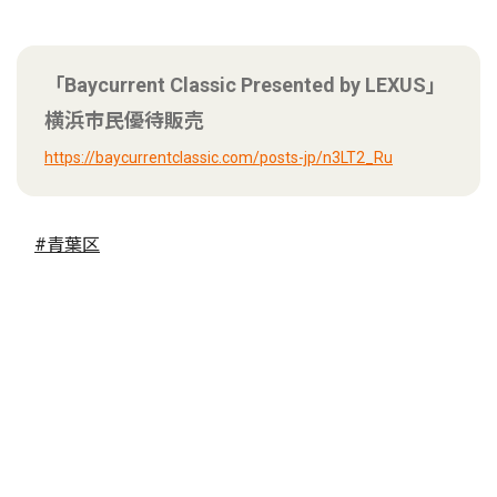
「Baycurrent Classic Presented by LEXUS」
横浜市民優待販売
https://baycurrentclassic.com/posts-jp/n3LT2_Ru
#青葉区