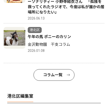
ーソナリティー 小野寺結衣さん 「孤独を
救ってくれたラジオで、今度は私が誰かの居
場所になりたい」
2026.06.13
港北区
午年の馬 ポニーのカリン
金沢動物園 干支コラム
2026.01.08
コラム一覧
港北区編集室