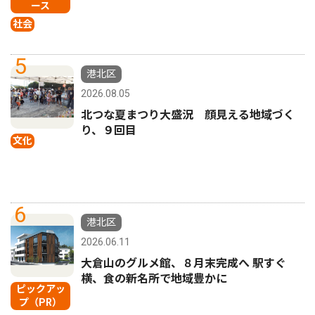
ース
社会
5
港北区
2026.08.05
北つな夏まつり大盛況 顔見える地域づく
り、９回目
文化
6
港北区
2026.06.11
大倉山のグルメ館、８月末完成へ 駅すぐ
横、食の新名所で地域豊かに
ピックアッ
プ（PR）