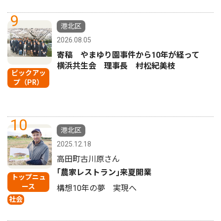
9
港北区
2026.08.05
寄稿 やまゆり園事件から10年が経って
横浜共生会 理事長 村松紀美枝
ピックアッ
プ（PR）
10
港北区
2025.12.18
高田町古川原さん
｢農家レストラン｣来夏開業
トップニュ
ース
構想10年の夢 実現へ
社会