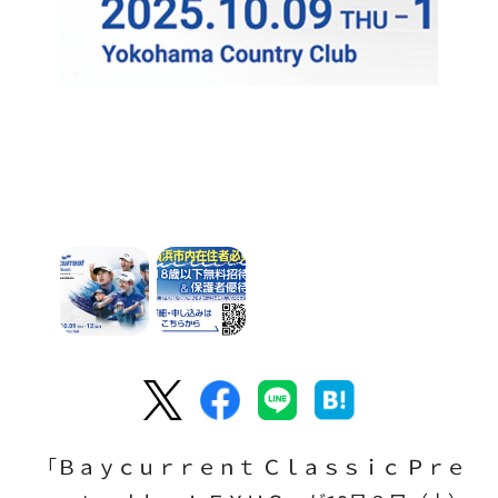
「Ｂａｙｃｕｒｒｅｎｔ Ｃｌａｓｓｉｃ Ｐｒｅ