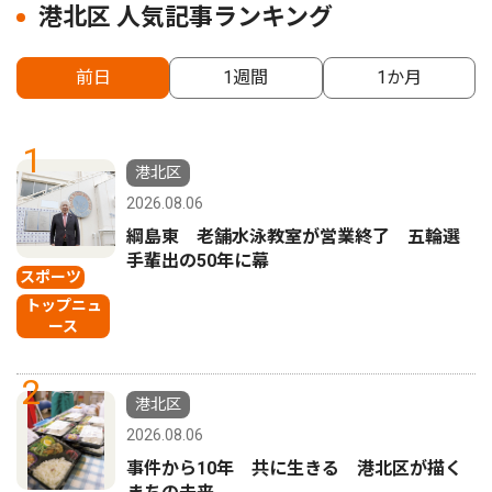
港北区 人気記事ランキング
前日
1週間
1か月
1
港北区
2026.08.06
綱島東 老舗水泳教室が営業終了 五輪選
手輩出の50年に幕
スポーツ
トップニュ
ース
2
港北区
2026.08.06
事件から10年 共に生きる 港北区が描く