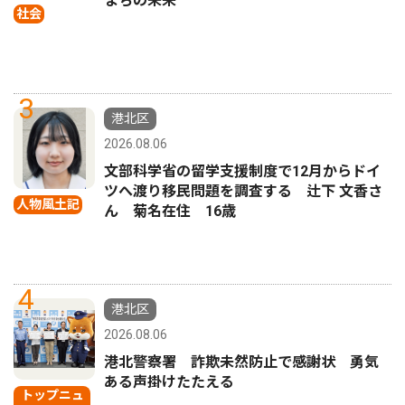
まちの未来
社会
3
港北区
2026.08.06
文部科学省の留学支援制度で12月からドイ
ツへ渡り移民問題を調査する 辻下 文香さ
人物風土記
ん 菊名在住 16歳
4
港北区
2026.08.06
港北警察署 詐欺未然防止で感謝状 勇気
ある声掛けたたえる
トップニュ