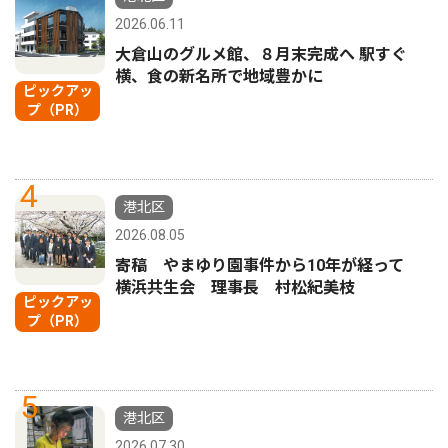
2026.06.11
大倉山のグルメ館、８月末完成へ 駅すぐ
横、食の新名所で地域豊かに
ピックアッ
プ（PR）
4
港北区
2026.08.05
寄稿 やまゆり園事件から10年が経って
横浜共生会 理事長 村松紀美枝
ピックアッ
プ（PR）
5
港北区
2026.07.30