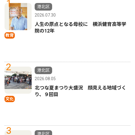
1
港北区
2026.07.30
人生の原点となる母校に 横浜健育高等学
院の12年
教育
2
港北区
2026.08.05
北つな夏まつり大盛況 顔見える地域づく
り、９回目
文化
3
港北区