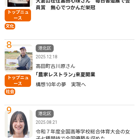
大倉山在住畠田心珠さん 毎日書道展で会
員賞 無心でつかんだ栄冠
トップニュ
ース
文化
8
港北区
2025.12.18
高田町古川原さん
｢農家レストラン｣来夏開業
トップニュ
ース
構想10年の夢 実現へ
社会
9
港北区
2025.08.21
令和７年度全国高等学校総合体育大会の女
子七種競技で全国優勝を収めた