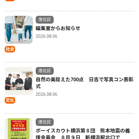
港北区
編集室からお知らせ
2026.08.06
社会
港北区
自然の美捉えた700点 日吉で写真コン表彰
式
2026.08.06
文化
港北区
ボーイスカウト横浜第８団 熊本地震の義
援金募金 ８月９日 新横浜駅北口で