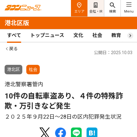
エリア
会社・IR
検索
Menu
港北区版
すべて
トップニュース
文化
社会
教育
ス
戻る
公開日：2025.10.03
港北区
社会
港北警察署管内
10件の自転車盗あり、４件の特殊詐
欺・万引きなど発生
２０２５年９月22日〜28日の区内犯罪発生状況