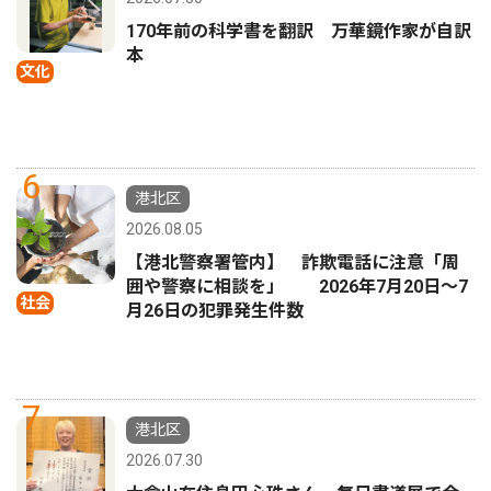
170年前の科学書を翻訳 万華鏡作家が自訳
本
文化
6
港北区
2026.08.05
【港北警察署管内】 詐欺電話に注意「周
囲や警察に相談を」 2026年7月20日〜7
社会
月26日の犯罪発生件数
7
港北区
2026.07.30