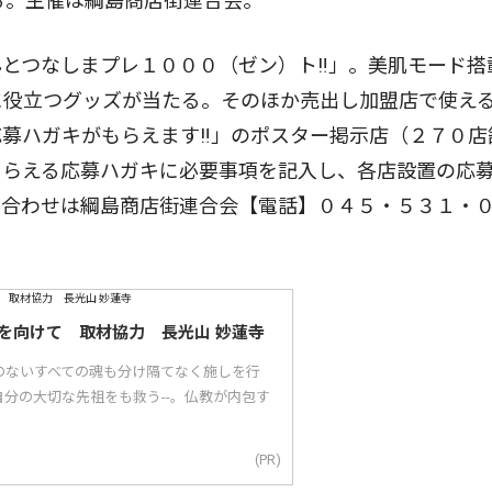
る。主催は綱島商店街連合会。
とつなしまプレ１０００（ゼン）ト‼」。美肌モード搭
に役立つグッズが当たる。そのほか売出し加盟店で使え
募ハガキがもらえます‼」のポスター掲示店（２７０店
もらえる応募ハガキに必要事項を記入し、各店設置の応
い合わせは綱島商店街連合会【電話】０４５・５３１・
を向けて 取材協力 長光山 妙蓮寺
のないすべての魂も分け隔てなく施しを行
分の大切な先祖をも救う--。仏教が内包す
(PR)