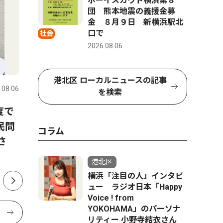
ボーイスカウト横浜第８
団 熊本地震の義援金募
金 ８月９日 新横浜駅北
口で
社会
2026.08.06
トップニュース
社会
文化
港北区 ローカルニュースの記事
.08.06
港北区
2026.08.06
港北区
を検索
度で
港北警察署 詐欺未然防止で
北つな夏
民問
感謝状 勇気ある声掛けたた
える地域
コラム
さ
える
港北区
横浜「注目の人」インタビ
ュー ラジオ日本「Happy
Voice ! from
YOKOHAMA」のパーソナ
リティー 小野寺結衣さん