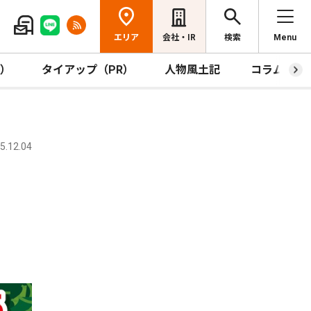
エリア
会社・IR
検索
Menu
R）
タイアップ（PR）
人物風土記
コラム
.12.04