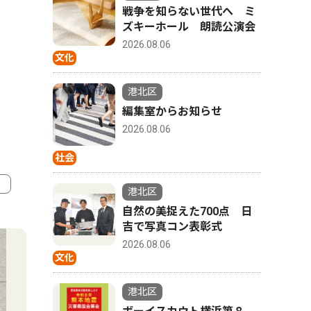
戦争を知らない世代へ ミ
ズキーホール 朗読公演会
2026.08.06
文化
港北区
編集室からお知らせ
2026.08.06
社会
港北区
自然の美捉えた700点 日
4
5
吉で写真コン表彰式
2026.08.06
文化
港北区