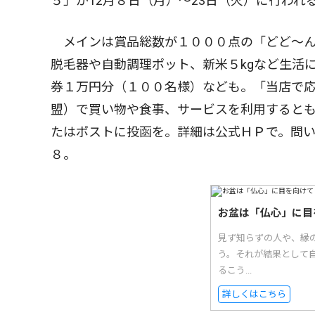
５」が12月８日（月）〜23日（火）に行われ
メインは賞品総数が１０００点の「どど〜ん
脱毛器や自動調理ポット、新米５kgなど生活
券１万円分（１００名様）なども。「当店で応
盟）で買い物や食事、サービスを利用すると
たはポストに投函を。詳細は公式ＨＰで。問
８。
お盆は「仏心」に目
見ず知らずの人や、縁
う。それが結果として自
るこう...
詳しくはこちら