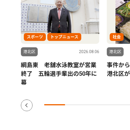
スポーツ
トップニュース
社会
6.08.06
港北区
2026.08.06
港北区
日吉
綱島東 老舗水泳教室が営業
事件か
終了 五輪選手輩出の50年に
港北区が
幕