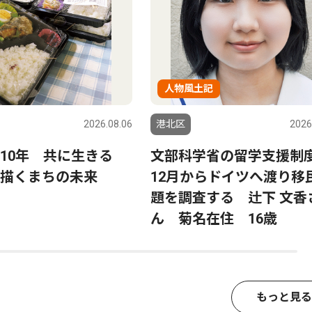
人物風土記
2026.08.06
港北区
2026
ら10年 共に生きる
文部科学省の留学支援制
描くまちの未来
12月からドイツへ渡り移
題を調査する 辻下 文香
ん 菊名在住 16歳
もっと見る