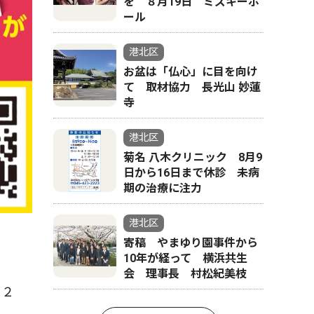
を ８月19日 ミズキーホ
ール
港北区
お盆は「仏心」に目を向け
て 取材協力 長光山 妙蓮
寺
港北区
菊名 八木クリニック 8月9
日から16日まで休診 未病
期の治療に注力
港北区
寄稿 やまゆり園事件から
10年が経って 横浜共生
会 理事長 村松紀美枝
０２