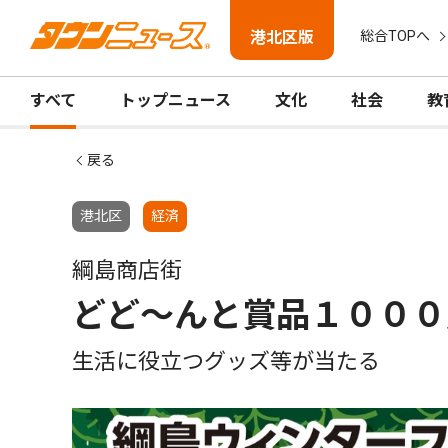
港北区版
総合TOPへ
すべて
トップニュース
文化
社会
教
戻る
港北区
経済
綱島商店街
どど〜んと賞品１０００
生活に役立つグッズ等が当たる