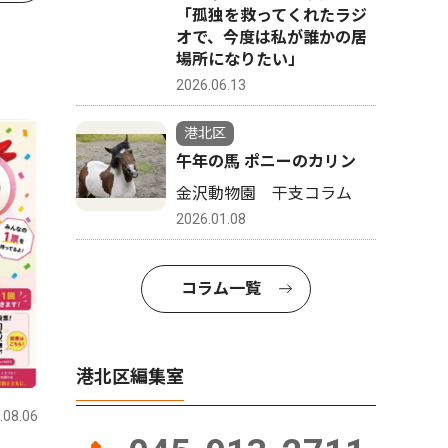
「孤独を救ってくれたラジ
オで、今度は私が誰かの居
場所になりたい」
2026.06.13
港北区
午年の馬 ポニーのカリン
金沢動物園 干支コラム
2026.01.08
コラム一覧
港北区編集室
.08.06