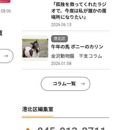
「孤独を救ってくれたラジ
オで、今度は私が誰かの居
.08.06
場所になりたい」
2026.06.13
戦
港北区
午年の馬 ポニーのカリン
金沢動物園 干支コラム
2026.01.08
コラム一覧
港北区編集室