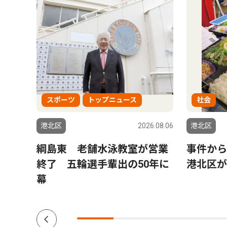
スポーツ
トップニュース
社会
6.08.06
港北区
2026.08.06
港北区
日吉
綱島東 老舗水泳教室が営業
事件か
終了 五輪選手輩出の50年に
港北区が
幕