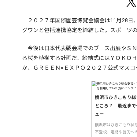
２０２７年国際園芸博覧会協会は11月28日
グワンと包括連携協定を締結した。スポーツ
今後は日本代表戦会場でのブース出展やＳＮ
る桜を植樹する計画だ。締結式にはＹＯＫＯＨ
か、ＧＲＥＥＮ×ＥＸＰＯ２０２７公式マスコ
横浜市ひきこもり総
ところ？ 最近まで
ュー
横浜市はひきこもり状
不登校、進路や就労へ