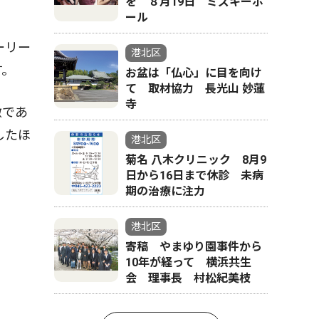
を ８月19日 ミズキーホ
ール
ーリー
港北区
す。
お盆は「仏心」に目を向け
て 取材協力 長光山 妙蓮
寺
徴であ
したほ
港北区
菊名 八木クリニック 8月9
日から16日まで休診 未病
期の治療に注力
港北区
寄稿 やまゆり園事件から
10年が経って 横浜共生
会 理事長 村松紀美枝