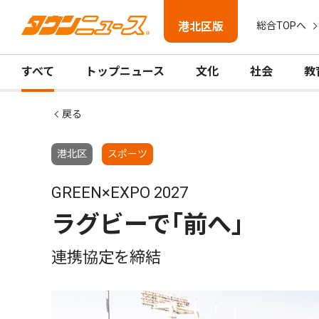
港北区版
総合TOPへ
すべて
トップニュース
文化
社会
教
戻る
港北区
スポーツ
GREEN×EXPO 2027
ラグビーで｢前へ｣
連携協定を締結