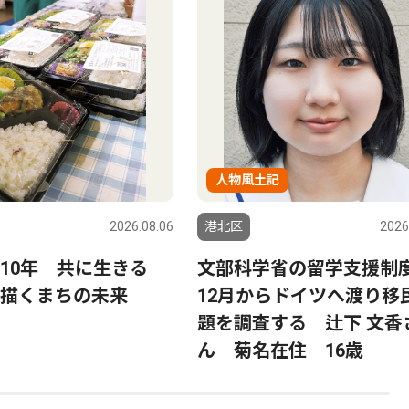
人物風土記
2026.08.06
港北区
2026
ら10年 共に生きる
文部科学省の留学支援制
描くまちの未来
12月からドイツへ渡り移
題を調査する 辻下 文香
ん 菊名在住 16歳