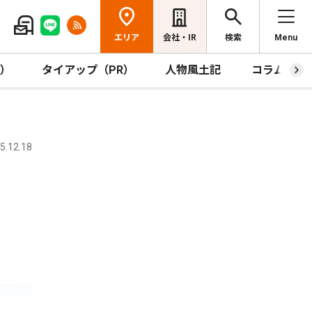
エリア
会社・IR
検索
Menu
R）
タイアップ（PR）
人物風土記
コラム
.12.18