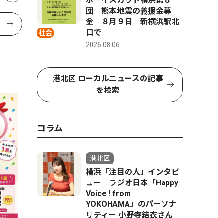
ボーイスカウト横浜第８
団 熊本地震の義援金募
金 ８月９日 新横浜駅北
口で
社会
2026.08.06
港北区 ローカルニュースの記事
を検索
コラム
港北区
横浜「注目の人」インタビ
ュー ラジオ日本「Happy
Voice ! from
YOKOHAMA」のパーソナ
リティー 小野寺結衣さん