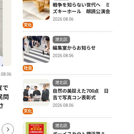
戦争を知らない世代へ ミ
ズキーホール 朗読公演会
2026.08.06
文化
港北区
編集室からお知らせ
2026.08.06
トップニュース
社会
文化
社会
.08.06
港北区
2026.08.06
港北区
港北区
度で
港北警察署 詐欺未然防止で
北つな夏
自然の美捉えた700点 日
民問
感謝状 勇気ある声掛けたた
える地域
吉で写真コン表彰式
さ
える
2026.08.06
文化
港北区