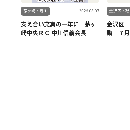
茅ヶ崎・寒川
2026.08.07
金沢区・磯
支え合い充実の一年に 茅ヶ
金沢区 
崎中央ＲＣ 中川信義会長
動 ７月