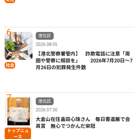
6
港北区
2026.08.05
【港北警察署管内】 詐欺電話に注意「周
囲や警察に相談を」 2026年7月20日〜7
社会
月26日の犯罪発生件数
7
港北区
2026.07.30
大倉山在住畠田心珠さん 毎日書道展で会
員賞 無心でつかんだ栄冠
トップニュ
ース