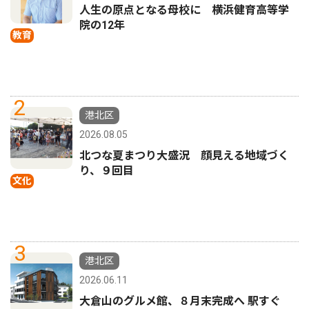
人生の原点となる母校に 横浜健育高等学
院の12年
教育
2
港北区
2026.08.05
北つな夏まつり大盛況 顔見える地域づく
り、９回目
文化
3
港北区
2026.06.11
大倉山のグルメ館、８月末完成へ 駅すぐ