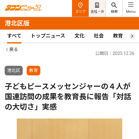
エリア
会社・IR
検索
Menu
港北区版
すべて
トップニュース
文化
社会
教育
ス
戻る
公開日：2025.12.26
港北区
教育
子どもピースメッセンジャーの４人が
国連訪問の成果を教育長に報告「対話
の大切さ」実感