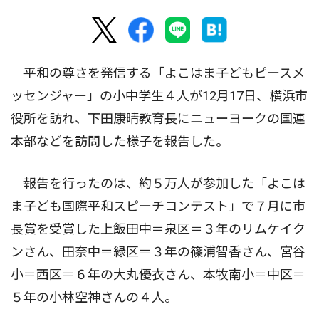
平和の尊さを発信する「よこはま子どもピースメ
ッセンジャー」の小中学生４人が12月17日、横浜市
役所を訪れ、下田康晴教育長にニューヨークの国連
本部などを訪問した様子を報告した。
報告を行ったのは、約５万人が参加した「よこは
ま子ども国際平和スピーチコンテスト」で７月に市
長賞を受賞した上飯田中＝泉区＝３年のリムケイク
ンさん、田奈中＝緑区＝３年の篠浦智香さん、宮谷
小＝西区＝６年の大丸優衣さん、本牧南小＝中区＝
５年の小林空神さんの４人。