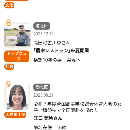
文化
8
港北区
2025.12.18
高田町古川原さん
｢農家レストラン｣来夏開業
トップニュ
ース
構想10年の夢 実現へ
社会
9
港北区
2025.08.21
令和７年度全国高等学校総合体育大会の女
子七種競技で全国優勝を収めた
人物風土記
江口 美玲さん
菊名在住 16歳