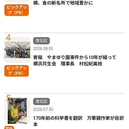
横、食の新名所で地域豊かに
ピックアッ
プ（PR）
4
港北区
2026.08.05
寄稿 やまゆり園事件から10年が経って
横浜共生会 理事長 村松紀美枝
ピックアッ
プ（PR）
5
港北区
2026.07.30
170年前の科学書を翻訳 万華鏡作家が自訳
本
文化