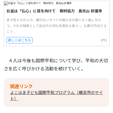
お盆は「仏心」に目を向けて 取材協力 長光山 妙蓮寺
見ず知らずの人や、縁のないすべての魂も分け隔てなく施しを行
う。それが結果として自分の大切な先祖をも救う--。仏教が内包する
こう...
詳しくはこちら
(PR)
４人は今後も国際平和について学び、平和の大切
さを広く呼びかける活動を続けていく。
関連リンク
よこはま子ども国際平和プログラム（横浜市のサイ
ト）