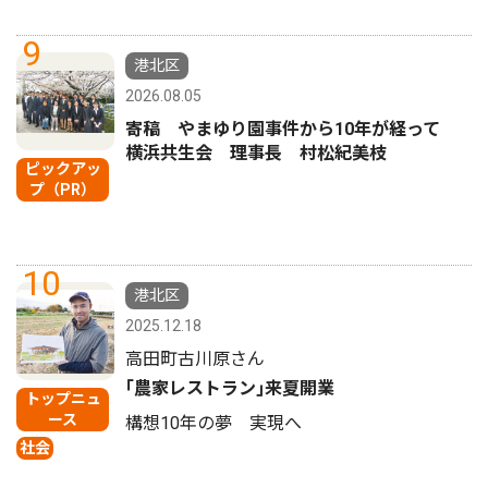
9
港北区
2026.08.05
寄稿 やまゆり園事件から10年が経って
横浜共生会 理事長 村松紀美枝
ピックアッ
プ（PR）
10
港北区
2025.12.18
高田町古川原さん
｢農家レストラン｣来夏開業
トップニュ
ース
構想10年の夢 実現へ
社会