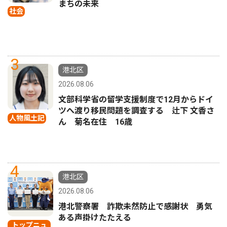
まちの未来
社会
3
港北区
2026.08.06
文部科学省の留学支援制度で12月からドイ
ツへ渡り移民問題を調査する 辻下 文香さ
人物風土記
ん 菊名在住 16歳
4
港北区
2026.08.06
港北警察署 詐欺未然防止で感謝状 勇気
ある声掛けたたえる
トップニュ