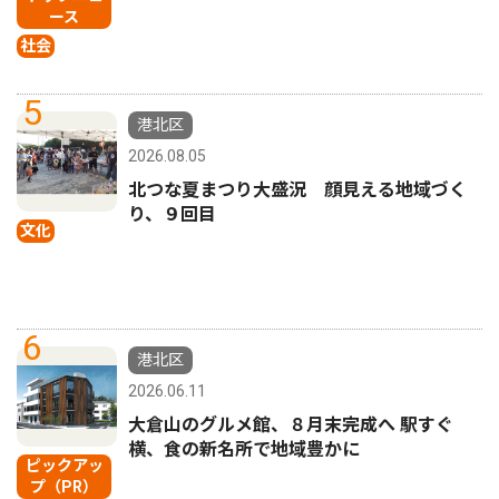
ース
社会
5
港北区
2026.08.05
北つな夏まつり大盛況 顔見える地域づく
り、９回目
文化
6
港北区
2026.06.11
大倉山のグルメ館、８月末完成へ 駅すぐ
横、食の新名所で地域豊かに
ピックアッ
プ（PR）