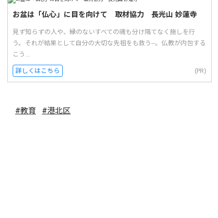
お盆は「仏心」に目を向けて 取材協力 長光山 妙蓮寺
見ず知らずの人や、縁のないすべての魂も分け隔てなく施しを行
う。それが結果として自分の大切な先祖をも救う--。仏教が内包する
こう...
詳しくはこちら
(PR)
#教育
#港北区