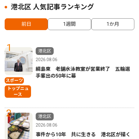
港北区 人気記事ランキング
前日
1週間
1か月
1
港北区
2026.08.06
綱島東 老舗水泳教室が営業終了 五輪選
手輩出の50年に幕
スポーツ
トップニュ
ース
2
港北区
2026.08.06
事件から10年 共に生きる 港北区が描く