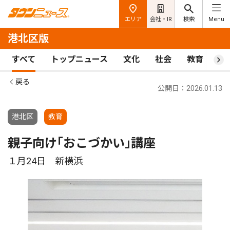
エリア
会社・IR
検索
Menu
港北区版
すべて
トップニュース
文化
社会
教育
ス
戻る
公開日：2026.01.13
港北区
教育
親子向け｢おこづかい｣講座
１月24日 新横浜