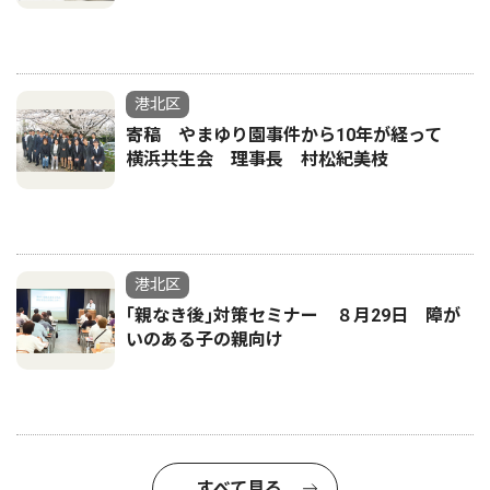
港北区
寄稿 やまゆり園事件から10年が経って
横浜共生会 理事長 村松紀美枝
港北区
｢親なき後｣対策セミナー ８月29日 障が
いのある子の親向け
すべて見る