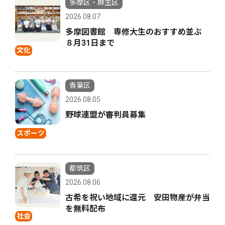
多摩区・麻生区
2026.08.07
多摩図書館 専修大生のおすすめ並ぶ
８月31日まで
文化
青葉区
2026.08.05
野球連盟が審判員募集
スポーツ
都筑区
2026.08.06
古希を祝い地域に還元 安田物産が弁当
を無料配布
社会